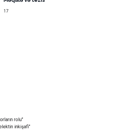
17
rların rolu"
ektin inkişafi"