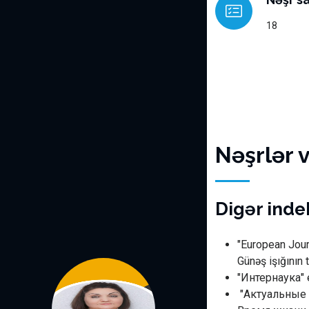
18
Nəşrlər 
Digər indek
"European Journ
Günəş işığının 
"Интернаука" el
"Актуальные ис