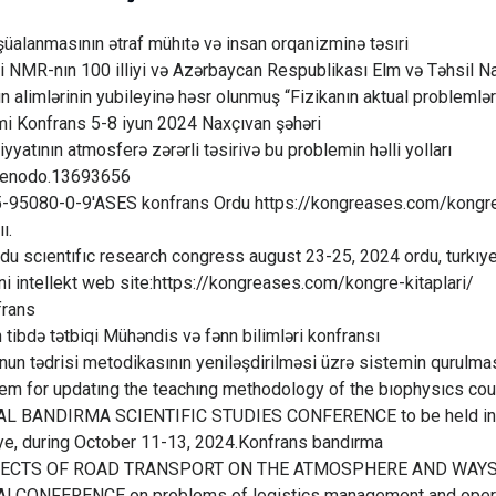
şüalanmasının ətraf mühıtə və insan orqanizminə təsıri
ji NMR-nın 100 illiyi və Azərbaycan Respublikası Elm və Təhsil Na
un alimlərinin yubileyinə həsr olunmuş “Fizikanın aktual problemlə
mi Konfrans 5-8 iyun 2024 Naxçıvan şəhəri
yyatının atmosferə zərərli təsirivə bu problemin həlli yolları
zenodo.13693656
-95080-0-9'ASES konfrans Ordu https://kongreases.com/kongre￾ki
ıı.
rdu scıentıfıc research congress august 23-25, 2024 ordu, turkıy
ni intellekt web site:https://kongreases.com/kongre-kitaplari/
frans
in tibdə tətbiqi Mühəndis və fənn bilimləri konfransı
unun tədrisi metodikasının yeniləşdirilməsi üzrə sistemin qurulma
tem for updatıng the teachıng methodology of the bıophysıcs cour
L BANDIRMA SCIENTIFIC STUDIES CONFERENCE to be held i
kiye, during October 11-13, 2024.Konfrans bandırma
ECTS OF ROAD TRANSPORT ON THE ATMOSPHERE AND WAYS
CONFERENCE on problems of logistics management and operatio