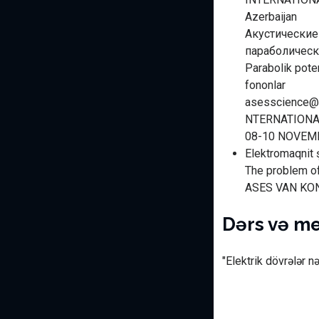
Azerbaijan
Акустические
параболичес
Parabolik poten
fononlar
asesscience@
NTERNATIONA
08-10 NOVEM
Elektromaqnit ş
The problem of
ASES VAN KONG
Dərs və me
"Elektrik dövrələr 