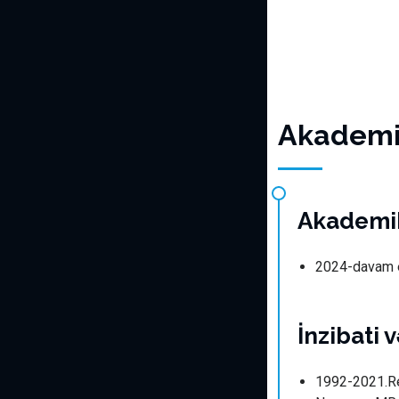
Akademik
Akademi
2024-davam ed
İnzibati 
1992-2021.Rej