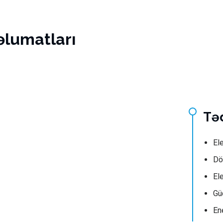
əlumatları
Təd
El
Dö
Ele
Gü
En