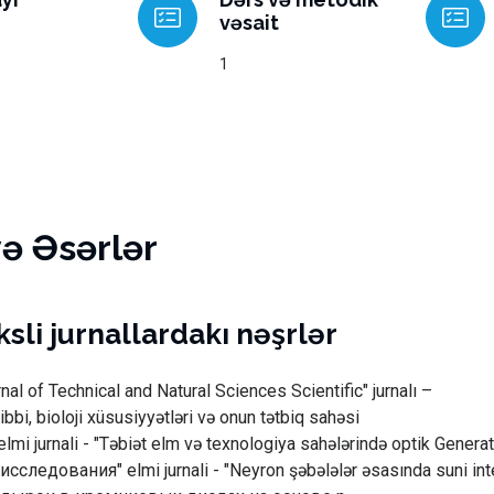
vəsait
1
və Əsərlər
sli jurnallardakı nəşrlər
al of Technical and Natural Sciences Scientific" jurnalı –
tibbi, bioloji xüsusiyyətləri və onun tətbiq sahəsi
mi jurnali - "Təbiət elm və texnologiya sahələrində optik Generato
следования" elmi jurnali - "Neyron şəbələlər əsasında suni intel