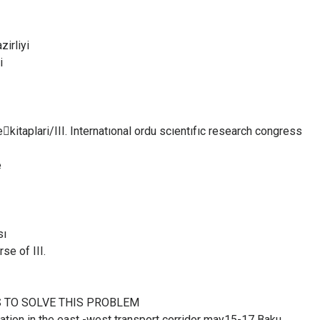
zirliyi
ri
taplari/III. Internatıonal ordu scıentıfıc research congress
e
sı
se of III.
n
 TO SOLVE THIS PROBLEM
n in the east -west transport corridor may15-17 Baku