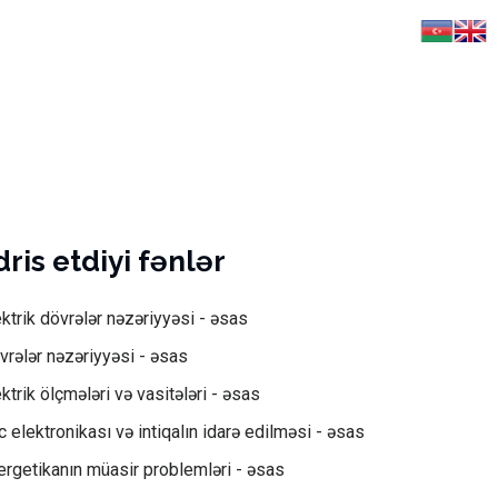
ris etdiyi fənlər
ektrik dövrələr nəzəriyyəsi - əsas
vrələr nəzəriyyəsi - əsas
ktrik ölçmələri və vasitələri - əsas
c elektronikası və intiqalın idarə edilməsi - əsas
ergetikanın müasir problemləri - əsas