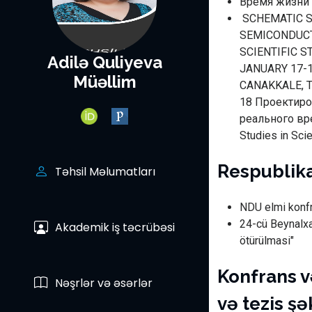
Время жизни 
SCHEMATIC S
SEMICONDUCT
SCIENTIFIC 
Adilə Quliyeva
JANUARY 17-1
Müəllim
CANAKKALE, 
18 Проектиро
реального вр
Studies in Sci
Respublika
Təhsil Məlumatları
NDU elmi konfra
24-cü Beynalxal
Akademik iş təcrübəsi
ötürülmasi"
Konfrans 
Nəşrlər və əsərlər
və tezis şə