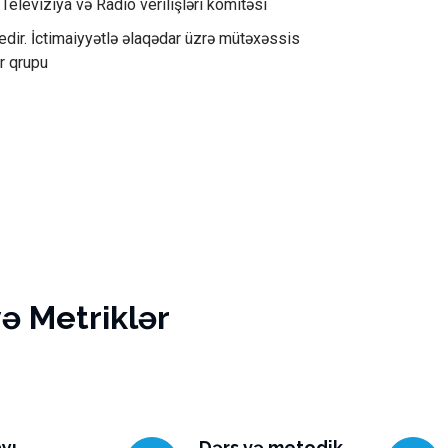
eleviziya və Radio verilişləri komitəsi
ir. İctimaiyyətlə əlaqədar üzrə mütəxəssis
ər qrupu
və Metriklər
yı
Dərs və metodik