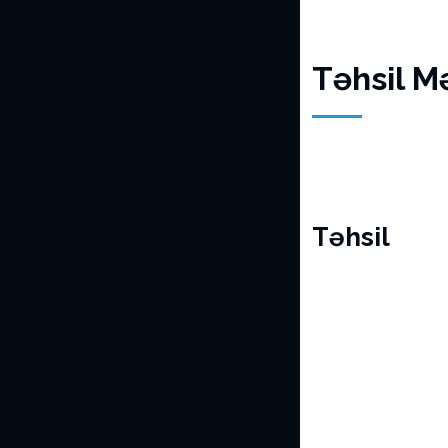
Təhsil M
Təhsil