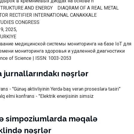
дырок в кремниевых диодах на основе n
TRUKTURE AND ENERGY DIAQRAM OF A REAL METAL
OR RECTIFIER INTERNATIONAL CANAKKALE
STUDIES CONGRESS
9, 2025,
TURKIYE
вание медицинской системы мониторинга на базе IoT для
емени мониторинга здоровья и удаленной диагностики
ence of Science | ISSN: 1003-2053
 jurnallarındakı nəşrlər
ns - "Günəş aktivliyinin Yerdə baş verən proseslərə təsiri”
q elmi konfrans - "Elektrik enerjisinin simsiz
və simpoziumlarda məqalə
klində nəşrlər