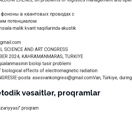
 фононы в квантовых проводах с
ким потенциалом
siala malik kvant naqillərində akustik
gmail.com
L SCIENCE AND ART CONGRESS
BER 2024, KAHRAMANMARAS, TURKIYE
üalanmasının bioloji təsir problemi
 biological effects of electromagnetic radiation
RESİE-posta: asesvankongresi@gmail.comVan, Türkiye, during
todik vəsaitlər, proqramlar
nəzəriyyəsi" proqram