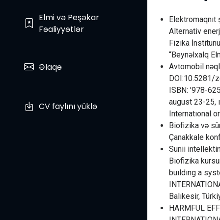
Elmi və Peşəkar
Elektromaqnıt 
Fəaliyyətlər
Alternativ ener
Fizika İnstitun
“Beynəlxalq El
Əlaqə
Avtomobil nəqli
DOI:10.5281/
ISBN: '978-625
august 23-25, ı
CV faylını yüklə
Internatıonal o
Biofizika və sü
Çanakkale kon
Sunii intellekt
Biofizika kurs
buıldıng a sys
INTERNATIONA
Balıkesir, Tür
HARMFUL EFF
INTERNATIONAL