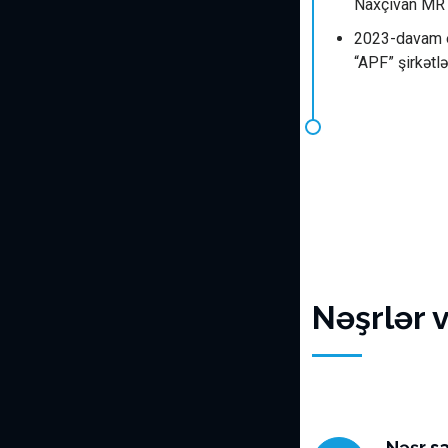
Naxçıvan MR T
2023-davam ed
“APF” şirkətl
Nəşrlər 
Nəşr sa