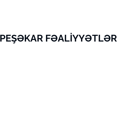
 PEŞƏKAR FƏALİYYƏTLƏR