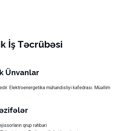
 İş Təcrübəsi
k Ünvanlar
ir. Elektroenergetika mühəndisliyi kafedrası. Müəllim
vəzifələr
issorların qrup rəhbəri