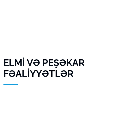
ELMİ VƏ PEŞƏKAR
FƏALİYYƏTLƏR