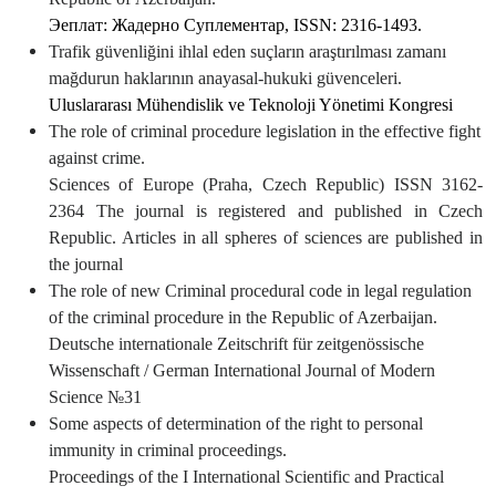
Эеплат: Жадерно Суплементар,
ISSN
:
2316-1493.
Trafik
güvenliğini
ihlal
eden
suçların
araştırılması
zamanı
mağdurun
haklarının
anayasal
-
hukuki
güvenceleri.
Uluslararası
Mühendislik
ve
Teknoloji
Yönetimi
Kongresi
The role of criminal procedure legislation in the effective fight
against crime.
Sciences of Europe (Praha, Czech Republic)
ISSN 3162-
2364 The journal is registered and published in Czech
Republic. Articles in all spheres of sciences are published in
the journal
The role of new Criminal procedural code in legal regulation
of the criminal procedure in the Republic of Azerbaijan.
Deutsche internationale Zeitschrift für zeitgenössische
Wissenschaft
/
German International Journal of Modern
Science №31
Some aspects of determination of the right to personal
immunity in criminal proceedings.
Proceedings of the I International Scientific and Practical