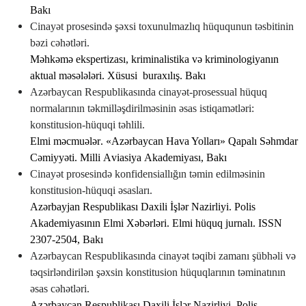
Bakı
C
inayət
prosesində
şəxsi
toxunulmazlıq
hüququnun
təsbitinin
bəzi
cəhətləri.
Məhkəmə
ekspertizası
,
kriminalistika
və
kriminologiyanın
aktual
məsələləri
.
Xüsusi
buraxılış
.
Bakı
А
zərbaycan
Respublikasında
cinayət
-
prosessual
hüquq
normalarının
təkmilləşdirilməsinin
əsas
istiqamətləri
:
konstitusion
-
hüquqi
təhlili.
Е
lmi
məcmuələr
. «А
zərbaycan
Hava
Yolları
»
Qapalı
Səhmdar
Cəmiyyəti
.
Milli
А
viasiya
А
kademiyası, Bakı
C
inayət
prosesində
konfidensiallığın
təmin
edilməsinin
konstitusion
-
hüquqi
əsasları.
А
zərbayjan
Respublikası
Daxili
İşlər
Nazirliyi
.
Polis
А
kademiyasının
Е
lmi
Xəbərləri
. Е
lmi
hüquq
jurnalı
.
ISSN
2307-2504,
Bakı
А
zərbaycan
Respublikasında
cinayət
təqibi
zamanı
şübhəli
və
təqsirləndirilən
şəxsin
konstitusion
hüquqlarının
təminatının
əsas
cəhətləri.
А
zərbaycan
Respublikası
Daxili
İşlər
Nazirliyi
.
Polis