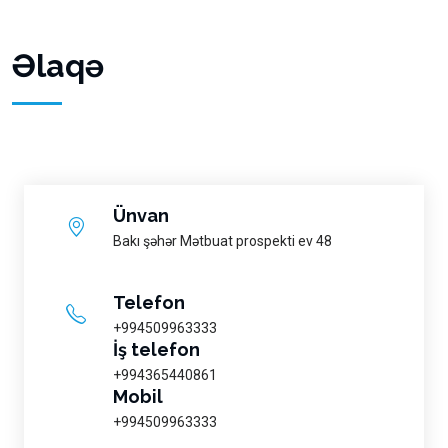
Əlaqə
Ünvan
Bakı şəhər Mətbuat prospekti ev 48
Telefon
+994509963333
İş telefon
+994365440861
Mobil
+994509963333