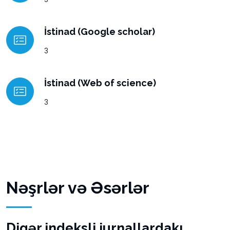
İstinad (Google scholar)
3
İstinad (Web of science)
3
Nəşrlər və Əsərlər
Digər indeksli jurnallardakı