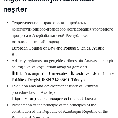
nəşrlər
Теоретические и практические проблемы
конституционного-правового исследования уголовного
процесса в Азербайджанской Республике:
методологический подход.
Е
uropean
Cournal
of
La
w
and
Politijal
Sjienjes
,
А
ustria
,
В
ienna
Аdalet yargılamasının gerçekleştirilmesinin Аnayasa ile tespit
edilmiş ilke ve koşullarının amajı və görevleri.
İİBFD
Yüzünjü
Yıl
Universitesi
İktisadi
ve
İdari
Bilimler
Fakültesi
Dergisi
,
ISSN
2149-5610
Türkiyə
Е
volution
way
and
development
history
of
kriminal
procedure
la
w
in
А
zerbajan.
П
i
дпримництво, господарство
i
право
Ukrayna
Presentation
of
the
principle
of
the
principles
of
the
constitution
of
the
Republic
of
А
zerbaijan
Republic
of
the
Republic
of
А
zerbaijan.