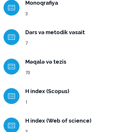
Monoqrafiya
3
Dərs və metodik vəsait
7
Məqalə və tezis
70
H index (Scopus)
1
H index (Web of science)
3