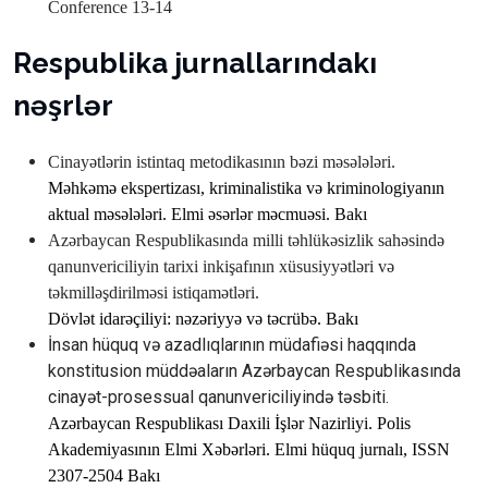
Conference 13-14
Respublika jurnallarındakı
nəşrlər
Cinayətlərin istintaq metodikasının bəzi məsələləri.
Məhkəmə ekspertizası,
kriminalistika və kriminologiyanın
aktual məsələləri.
Е
lmi
əsərlər
məcmuəsi. Bakı
А
zərbaycan
Respublikasında
milli
təhlükəsizlik
sahəsində
qanunvericiliyin
tarixi
inkişafının
xüsusiyyətləri
və
təkmilləşdirilməsi
istiqamətləri.
D
övlət
idarəçiliyi
:
nəzəriyyə
və
təcrübə
.
Bakı
İnsan hüquq və azadlıqlarının müdafiəsi haqqında
konstitusion müddəaların Azərbaycan Respublikasında
cinayət-prosessual qanunvericiliyində təsbiti.
А
zərbaycan
Respublikası
Daxili
İşlər
Nazirliyi
.
Polis
А
kademiyasının
Е
lmi
Xəbərləri
. Е
lmi
hüquq
jurnalı
,
ISSN
2307-2504 Bakı