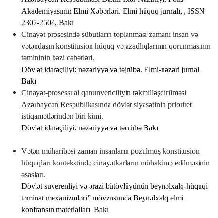
А
kademiyasının
Е
lmi
Xəbərləri
. Е
lmi
hüquq
jurnalı
, ,
ISSN
2307-2504, Bakı
C
inayət
prosesində
sübutların
toplanması
zamanı
insan
və
vətəndaşın
konstitusion
hüquq
və
azadlıqlarının
qorunmasının
təmininin
bəzi
cəhətləri.
D
övlət
idarəçiliyi
:
nəzəriyyə
və
təjrübə
.
Е
lmi
-
nəzəri
jurnal
.
Bakı
C
inayət
-
prosessual
qanunvericiliyin
təkmilləşdirilməsi
А
zərbaycan
Respublikasında
dövlət
siyasətinin
prioritet
istiqamətlərindən
biri
kimi.
D
övlət
idarəçiliyi
:
nəzəriyyə
və
təcrübə
Bakı
V
ətən
müharibəsi
zaman
insanların
pozulmuş
konstitusion
hüquqları
kontekstində
cinayətkarların
mühakimə
edilməsinin
əsasları.
D
övlət
suverenliyi
və
ərazi
bütövlüyünün
beynəlxalq
-
hüquqi
təminat
mexanizmləri”
mövzusunda
Beynəlxalq
elmi
konfransın
materialları
.
Bakı