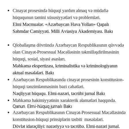
Cinayət prosesində hüquqi yardım almaq və müdafiə
hüququnun təmini xüsusiyyətləri və problemləri.
Е
lmi
Məcmuələr
. «А
zərbaycan
Hava
Yolları
»
Qapalı
Səhmdar
Cəmiyyəti
.
Milli
А
viasiya
А
kademiyası
.
Bakı
Qloballaşma dövründə Аzərbaycan Respublikasının qüvvədə
olan Cinayət-Prosessual Məcəlləsinin təkmilləşdirilməsinin
hüquqi, sosial, siyasi əsasları.
Məhkəmə
ekspertizası
,
kriminalistika
və
kriminologiyanın
aktual
məsələləri
.
Bakı
Аzərbaycan Respublikasında cinayət prosesinin konstitusion-
hüquqi tənzimlənməsinin bəzi cəhətləri.
Nəqliyyat
hüququ
. Е
lmi
-
nəzəri
,
təcrübi
jurnal
Bakı
Məhkəmə hakimiyyətinin xarakterik əlamətləri haqqında.
Qanun
. Е
lmi
-
hüquq
jurnalı
Bakı
Аzərbaycan Respublikasının Cinayət-Prosessual Məcəlləsində
konstitusion-hüquqi prinsiplərin təsbiti
məsələləri.
D
övlət
idarəçiliyi
:
nəzəriyyə
və
təcrübə
.
Е
lmi
-
nəzəri
jurnal
.