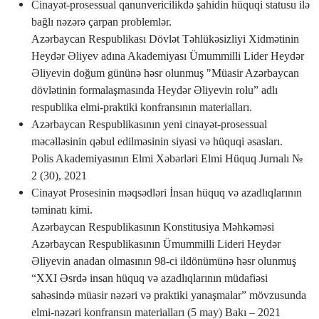
Cinayət-prosessual qanunvericilikdə şahidin hüquqi statusu ilə
bağlı nəzərə çarpan problemlər.
Azərbaycan Respublikası Dövlət Təhlükəsizliyi Xidmətinin
Heydər Əliyev adına Akademiyası Ümummilli Lider Heydər
Əliyevin doğum gününə həsr olunmuş "Müasir Azərbaycan
dövlətinin formalaşmasında Heydər Əliyevin rolu” adlı
respublika elmi-praktiki konfransının materialları.
Azərbaycan Respublikasının yeni cinayət-prosessual
məcəlləsinin qəbul edilməsinin siyasi və hüquqi əsasları.
Polis Akademiyasının Elmi Xəbərləri Elmi Hüquq Jurnalı №
2 (30), 2021
Cinayət Prosesinin məqsədləri İnsan hüquq və azadlıqlarının
təminatı kimi.
Azərbaycan Respublikasının Konstitusiya Məhkəməsi
Azərbaycan Respublikasının Ümummilli Lideri Heydər
Əliyevin anadan olmasının 98-ci ildönümünə həsr olunmuş
“XXI Əsrdə insan hüquq və azadlıqlarının müdafiəsi
sahəsində müasir nəzəri və praktiki yanaşmalar” mövzusunda
elmi-nəzəri konfransın materialları (5 may) Bakı – 2021