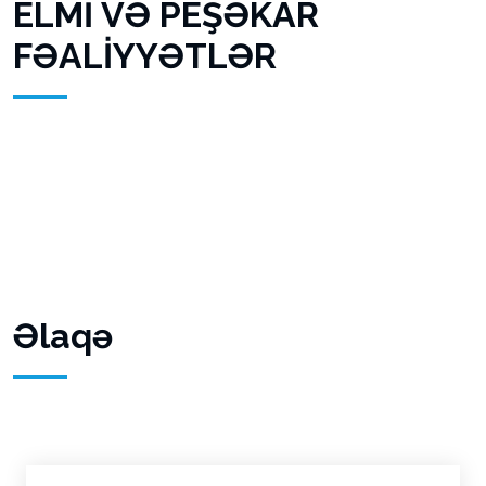
ELMİ VƏ PEŞƏKAR
FƏALİYYƏTLƏR
Əlaqə