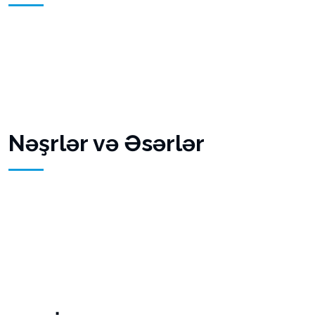
Nəşrlər və Əsərlər