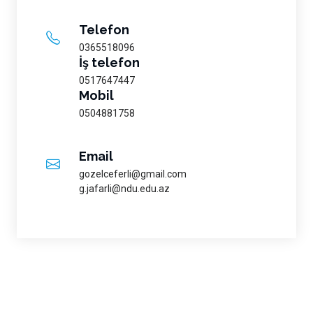
Telefon
0365518096
İş telefon
0517647447
Mobil
0504881758
Email
gozelceferli@gmail.com
g.jafarli@ndu.edu.az