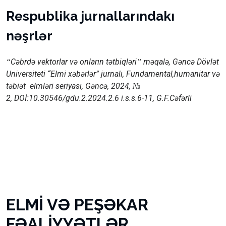
Respublika jurnallarındakı
nəşrlər
Cəbrdə vektorlar və onların tətbiqləri
məqalə,
Gəncə
Dövlət
“
”
Universiteti “Elmi
xəbərl
ər” jurnalı,
Fundamental,humanitar və
təbiət
elmlər
i
s
e
riyası,
Gəncə
,
202
4
,
№
2
,
DOİ:10.30546/gdu.2.2024.2.6
i.s.s.
6
-
11
,
G
.
F
.
Cəfərli
ELMİ VƏ PEŞƏKAR
FƏALİYYƏTLƏR