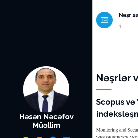
Nəşr sa
1
Nəşrlər 
Scopus və 
indeksləşm
Həsən Nəcəfov
Müəllim
Monitoring and Secur
WEB OF SCIENCE AND