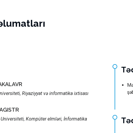
əlumatları
Tə
BAKALAVR
Mə
şə
versiteti, Riyaziyyat və informatika ixtisası
MAGISTR
Universiteti, Kompüter elmləri, İnformatika
Təd