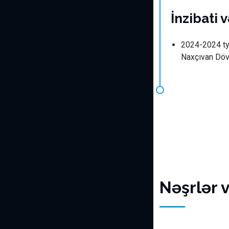
İnzibati 
2024-2024 ty
Naxçıvan Dövl
Nəşrlər 