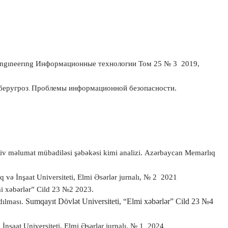
ngıneerıng
Информационные технологии
Том 25
№ 3
2019
,
беругроз
Проблемы информационной безопасности.
.
tiv məlumat mübadiləsi şəbəkəsi kimi analizi.
Azərbaycan Memarlıq
və İnşaat Universiteti, Elmi Əsərlər jurnalı, № 2
2021
lmi xəbərlər” Cild 23 №2 2023.
Sumqayıt Dövlət Universiteti, “Elmi xəbərlər” Cild 23 №4
dılması.
nşaat Universiteti, Elmi Əsərlər jurnalı, № 1
2024