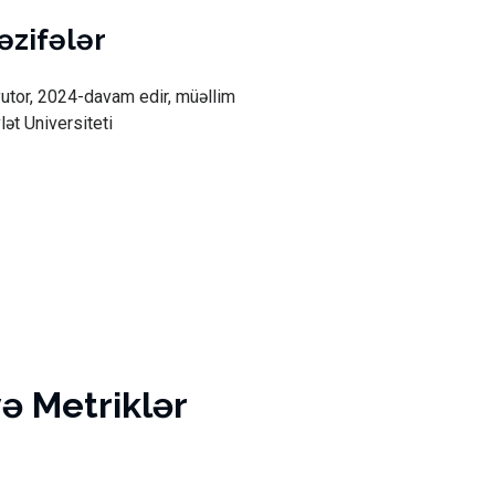
vəzifələr
utor, 2024-davam edir, müəllim
ət Universiteti
və Metriklər