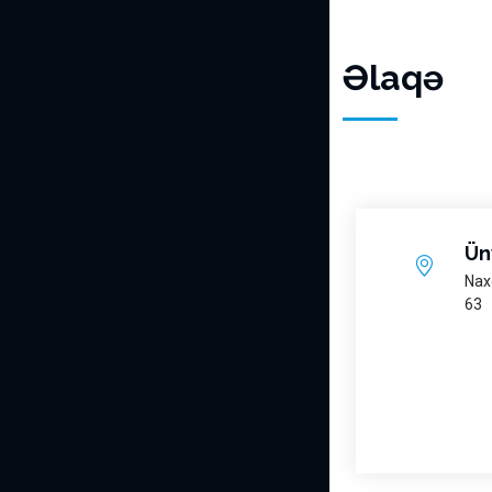
Əlaqə
Ün
Nax
63