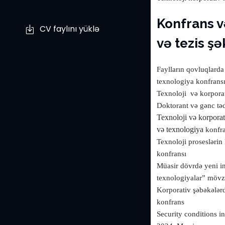
Konfrans 
CV faylını yüklə
və tezis şə
Faylların qovluqlarda 
texnologiya konfrans
Texnoloji
və korpora
Doktorant və gənc təd
Texnoloji və korporat
və texnologiya
konfr
Texnoloji proseslərin 
konfransı
Müasir dövrdə yeni in
texnologiyalar” mövz
Korporativ şəbəkələrd
konfrans
Security conditions 