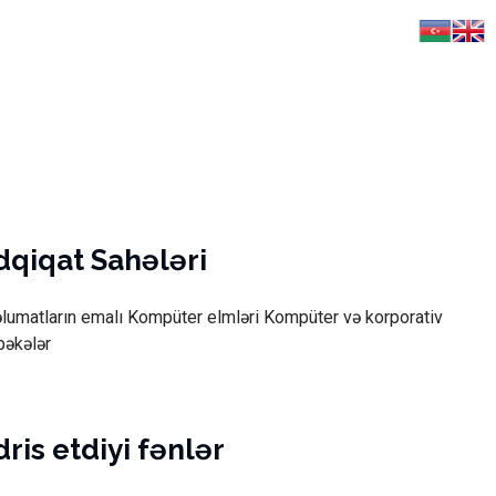
dqiqat Sahələri
lumatların emalı Kompüter elmləri Kompüter və korporativ
bəkələr
ris etdiyi fənlər