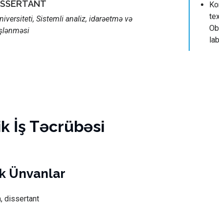
DISSERTANT
Ko
te
iversiteti, Sistemli analiz, idarəetmə və
Ob
işlənməsi
la
 İş Təcrübəsi
k Ünvanlar
, dissertant