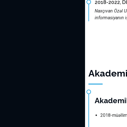
2018-2022, 
Naxçıvan Özəl Un
informasiyanın 
Akademik
Akademi
2018-müəllim