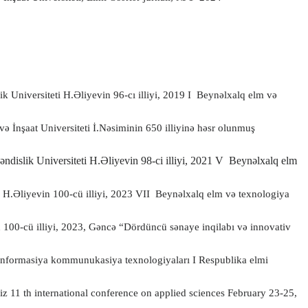
 Universiteti H.Əliyevin 96-cı illiyi, 2019 I
Beynəlxalq elm və
 İnşaat Universiteti İ.Nəsiminin 650 illiyinə həsr olunmuş
dislik Universiteti H.Əliyevin 98-ci illiyi, 2021 V
Beynəlxalq elm
i H.Əliyevin 100-cü illiyi, 2023 VII
Beynəlxalq elm və texnologiya
 100-cü illiyi, 2023, Gəncə “Dördüncü sənaye inqilabı və innovativ
 informasiya kommunukasiya texnologiyaları I Respublika elmi
z 11 th international conference on applied sciences February 23-25,