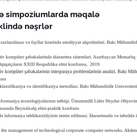
və simpoziumlarda məqalə
klində nəşrlər
saxlanılması və fayllar üzərində əməliyyat alqoritmləri.
Bakı Mühəndislik
ı
tiv kompüter şəbəkələrində idarəetmə sistemləri.
Azərbaycan Memarlıq və
qiqatçıların XXIII Respublika elmi konfransı,
2019
iv kompüter şəbəkələrinin inteqrasiya problemlərinin analizi.
Bakı Mühən
ansı
klassifikasiya və identifikasiya metodları. Bakı Mühəndislik Universitet
formasiya texnologiyalarının tətbiqi. Ümummilli Lider Heydər Əliyevin
usunda Beynəlxalq elmi-praktik konfrans
ə informaiya təhlükəsizliyinin təmin edilməsi.
İdarəetmədə və təhsildə
in the management of technological corporate computer networks.
Akdeni