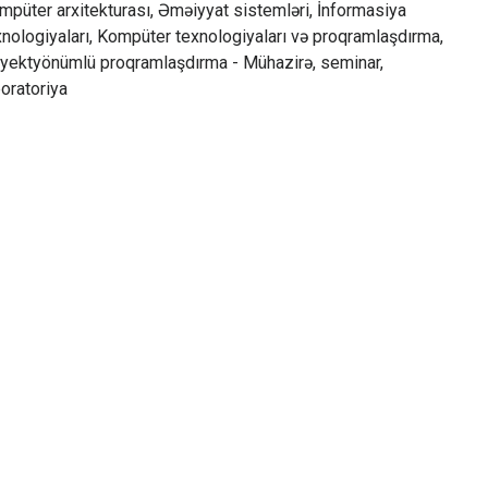
mpüter arxitekturası, Əməiyyat sistemləri, İnformasiya
xnologiyaları, Kompüter texnologiyaları və proqramlaşdırma,
yektyönümlü proqramlaşdırma - Mühazirə, seminar,
boratoriya