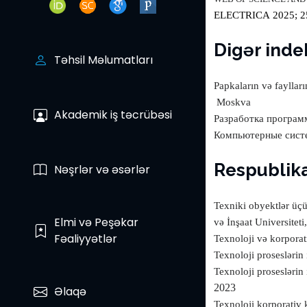
ELECTRICA
2025; 2
Digər indek
Təhsil Məlumatları
Papkaların və fayllar
Moskva
Akademik iş təcrübəsi
Разработка програм
Компьютерные сист
Respublika
Nəşrlər və əsərlər
Texniki obyektlər üçü
Elmi və Peşəkar
və İnşaat Universiteti
Fəaliyyətlər
Texnoloji və korporat
Texnoloji proseslərin
Texnoloji proseslərin
2023
Əlaqə
Texnoloji korporativ 