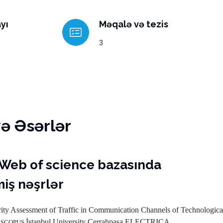
yı
Məqalə və tezis
3
və Əsərlər
Web of science bazasında
iş nəşrlər
ity Assessment of Traffic in Communication Channels of Technologi
İstanbul University Cerrahpaşa
ELECTRICA
 SCOPUS