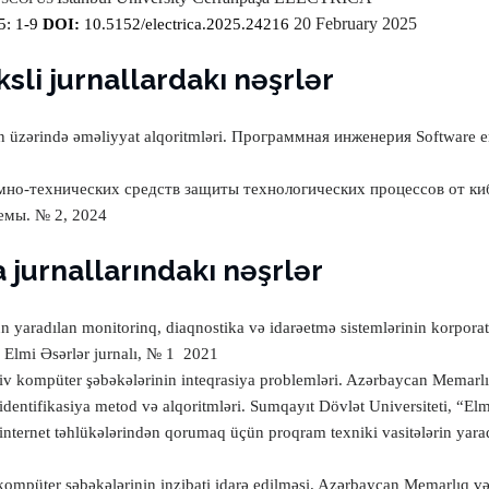
20 February 2025
5: 1-9
DOI:
10.5152/electrica.2025.24216
sli jurnallardakı nəşrlər
ın üzərində əməliyyat alqoritmləri.
Программная инженерия
Software e
мно-технических средств защиты технологических процессов от ки
емы.
№ 2, 2024
 jurnallarındakı nəşrlər
n yaradılan monitorinq, diaqnostika və idarəetmə sistemlərinin korpora
, Elmi Əsərlər jurnalı, № 1
2021
iv kompüter şəbəkələrinin inteqrasiya problemləri.
Azərbaycan Memarlıq 
 identifikasiya metod və alqoritmləri. Sumqayıt Dövlət Universiteti, “E
 internet təhlükələrindən qorumaq üçün proqram texniki vasitələrin yara
kompüter şəbəkələrinin inzibati idarə edilməsi.
Azərbaycan Memarlıq və İ