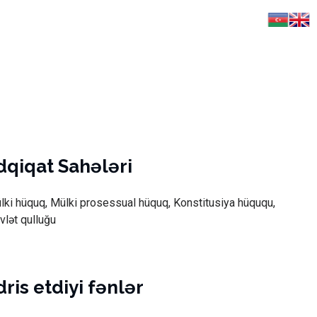
dqiqat Sahələri
lki hüquq, Mülki prosessual hüquq, Konstitusiya hüququ,
vlət qulluğu
ris etdiyi fənlər