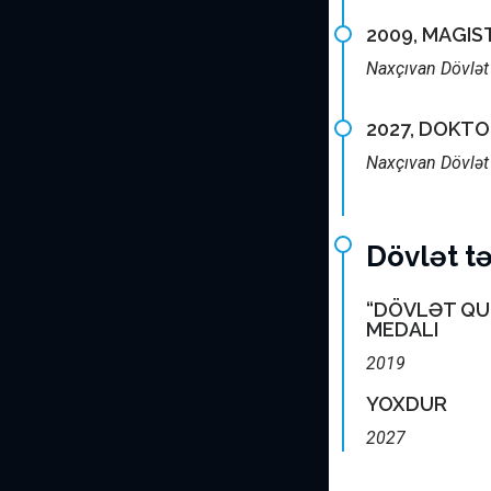
2009, MAGI
Naxçıvan Dövlət 
2027, DOKT
Naxçıvan Dövlət 
Dövlət təl
“DÖVLƏT Q
MEDALI
2019
YOXDUR
2027