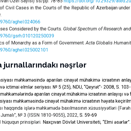
çıvan Özel Sayısı) ss/pp. 78-85
https://doi.org/10.29329/ated.2
of Civil Cases in the Courts of the Republic of Azerbaijan unde
.
.69760/aghel.024066
Cases Considered by the Courts.
Global Spectrum of Research an
0.69760/gsrh.010120250039
tics of Monarchy as a Form of Government.
Acta Globalis Humanit
.69760/aghel.025002101
 jurnallarındakı nəşrlər
siyası məhkəməsində aparılan cinayət mühakimə icraatının anlayış
x və ictimai elmlər seriyası. № 5 (25), NDU, “Qeyrət”- 2008, S. 103
 məhkəmələrində aparılan cinayət mühakimə icraatının anlayışı və fər
siyası məhkəməsində cinayət mühakimə icraatının həyata keçirilməs
ı haqqında işlərə məhkəmədə baxılmasının xüsusiyyətləri (
Fərəh 
Jurnalı”, № 3 (ISSN 1810-9055), 2022,
S. 59-69
 hüququn prinsipləri.
Naxçıvan Dövlət Universiteti, “Elmi əsərlər”