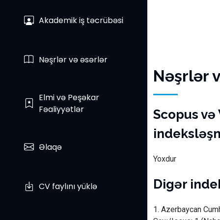
Akademik iş təcrübəsi
Nəşrlər və əsərlər
Nəşrlər 
Elmi və Peşəkar
Fəaliyyətlər
Scopus və 
indeksləşm
Əlaqə
Yoxdur
Digər indek
CV faylını yüklə
1.
Azerbaycan Cumhur