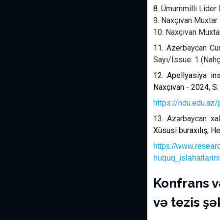
8.
Ümummilli Lider H
9. Naxçıvan Muxtar 
10.
Naxçıvan Muxtar
11.
Azerbaycan Cumh
Sayı/Issue: 1 (Nah
12.
Apellyasiya ins
Naxçıvan - 2024, S.
https://ndu.edu.
13. Azərbaycan xal
Xüsusi buraxılış, H
https://www.resea
huquq_islahatlarini
Konfrans 
və tezis şə