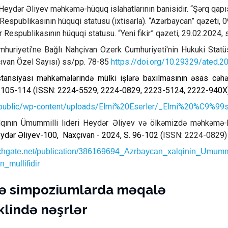
eydər Əliyev məhkəmə-hüquq islahatlarının banisidir. “Şərq qapıs
Respublikasının hüquqi statusu (ixtisarla).
“Azərbaycan” qəzeti, 
 Respublikasının hüquqi statusu.
“Yeni fikir” qəzeti, 29.02.2024, 
uriyeti'ne Bağlı Nahçivan Özerk Cumhuriyeti'nin Hukuki Statüs
çıvan Özel Sayısı) ss/pp. 78-85
https://doi.org/10.29329/ated.2
tansiyası məhkəmələrində mülki işlərə baxılmasının əsas cəhət
 105-114 (
ISSN: 2224-5529, 2224-0829, 2223-5124, 2222-940X
az/public/wp-content/uploads/Elmi%20Eserler/_Elmi%20%C9%
qının Ümummilli lideri
Heydər Əliyev və ölkəmizdə məhkəmə-h
eydər Əliyev-100,
Naxçıvan - 2024, S. 96-102 (
ISSN: 2224-0829)
rchgate.net/publication/386169694_Azrbaycan_xalqinin_Umumm
n_mullifidir
və simpoziumlarda məqalə
klində nəşrlər