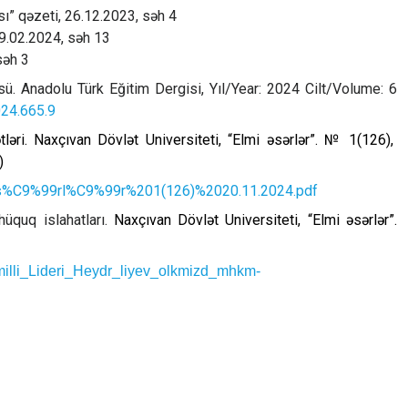
ı” qəzeti, 26.12.2023, səh 4
09.02.2024, səh 13
səh 3
ü. Anadolu Türk Eğitim Dergisi, Yıl/Year: 2024 Cilt/Volume: 6
024.665.9
ləri.
Naxçıvan Dövlət Universiteti, “Elmi əsərlər”. № 1(126),
)
99s%C9%99rl%C9%99r%201(126)%2020.11.2024.pdf
üquq islahatları.
Naxçıvan Dövlət Universiteti, “Elmi əsərlər”.
illi_Lideri_Heydr_liyev_olkmizd_mhkm-