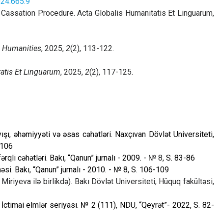
024.665.9
r Cassation Procedure. Acta Globalis Humanitatis Et Linguarum,
d Humanities
, 2025,
2
(2), 113-122.
atis Et Linguarum
, 2025,
2
(2), 117-125.
ı, əhəmiyyəti və əsas cəhətləri. Naxçıvan Dövlət Universiteti,
-106
qli cəhətləri. Bakı, “Qanun” jurnalı - 2009. -
№ 8
, S. 83-86
i. Bakı, “Qanun” jurnalı - 2010. -
№ 8
, S. 106-109
Miriyeva ilə birlikdə
). Bakı Dövlət Universiteti, Hüquq fakültəsi,
. İctimai elmlər seriyası. № 2 (111), NDU, “Qeyrət”- 2022, S. 82-