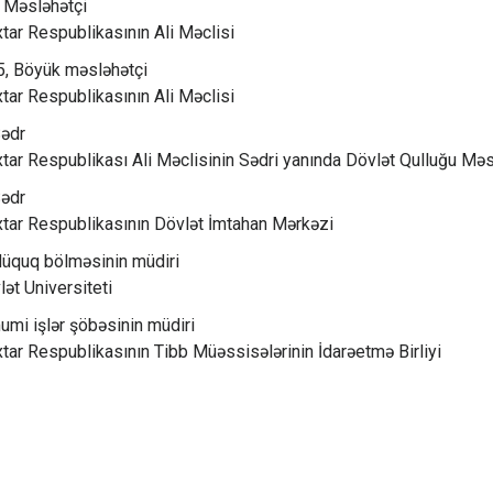
 Məsləhətçi
ar Respublikasının Ali Məclisi
, Böyük məsləhətçi
ar Respublikasının Ali Məclisi
ədr
ar Respublikası Ali Məclisinin Sədri yanında Dövlət Qulluğu Məs
ədr
tar Respublikasının Dövlət İmtahan Mərkəzi
üquq bölməsinin müdiri
ət Universiteti
mi işlər şöbəsinin müdiri
ar Respublikasının Tibb Müəssisələrinin İdarəetmə Birliyi