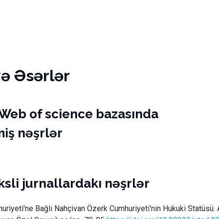
və Əsərlər
Web of science bazasında
iş nəşrlər
sli jurnallardakı nəşrlər
iyeti'ne Bağlı Nahçivan Özerk Cumhuriyeti'nin Hukuki Statüsü. A