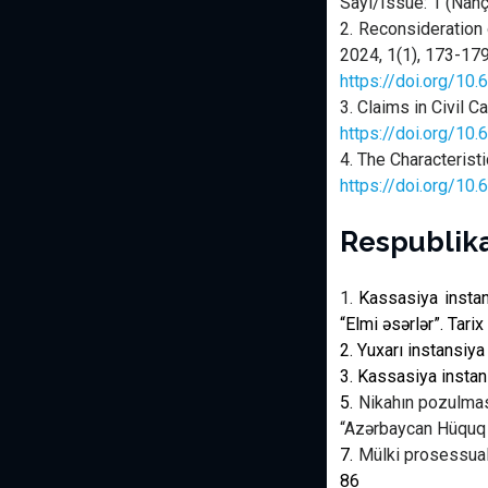
Sayı/Issue: 1 (Nah
2.
Reconsideration 
2024, 1(1), 173-179
https://doi.org/10
3. Claims in Civil 
https://doi.org/1
4. The Characteris
https://doi.org/10
Respublika
1.
Kassasiya instan
“Elmi əsərlər”. Tari
2. Yuxarı instansiya
3. Kassasiya instan
5.
Nikahın pozulmas
“Azərbaycan Hüquq 
7.
Mülki prosessual
86