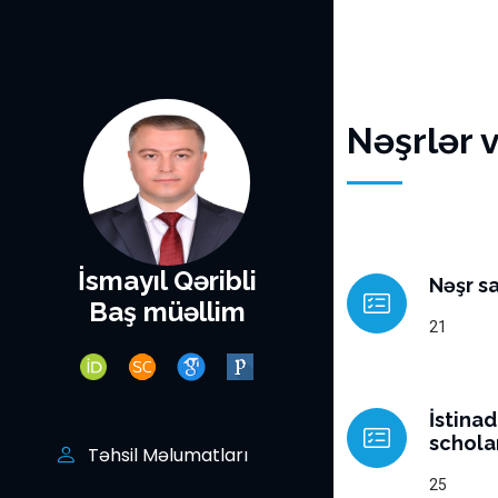
Nəşrlər 
İsmayıl Qəribli
Nəşr sa
Baş müəllim
21
İstina
schola
Təhsil Məlumatları
25