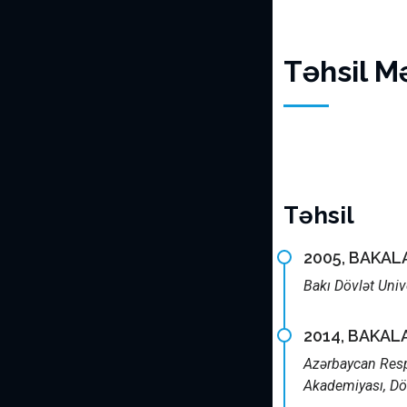
Təhsil M
Təhsil
2005, BAKAL
Bakı Dövlət Univ
2014, BAKAL
Azərbaycan Respu
Akademiyası, Döv