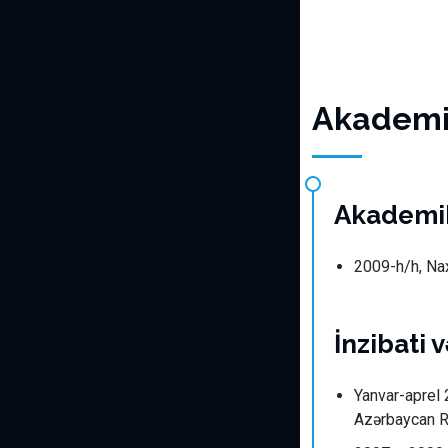
Akademik
Akademi
2009-h/h, Nax
İnzibati 
Yanvar-aprel 
Azərbaycan R