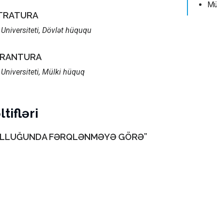
Mü
STRATURA
Universiteti, Dövlət hüququ
ORANTURA
Universiteti, Mülki hüquq
tifləri
ULLUĞUNDA FƏRQLƏNMƏYƏ GÖRƏ”