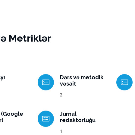
və Metriklər
yı
Dərs və metodik
vəsait
2
d (Google
Jurnal
r)
redaktorluğu
1