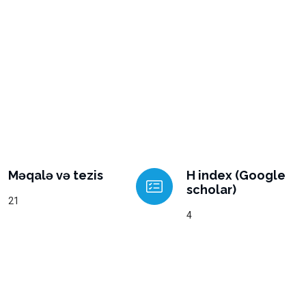
Məqalə və tezis
H index (Google
scholar)
21
4