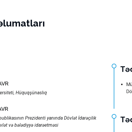
əlumatları
Tə
AVR
Mü
Dö
ersiteti, Hüquqşünaslıq
AVR
blikasının Prezidenti yanında Dövlət İdarəçilik
Təd
lət və bələdiyyə idarəetməsi