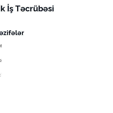
 İş Təcrübəsi
vəzifələr
t
b
t