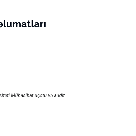
əlumatları
iteti Mühasibat uçotu və audit