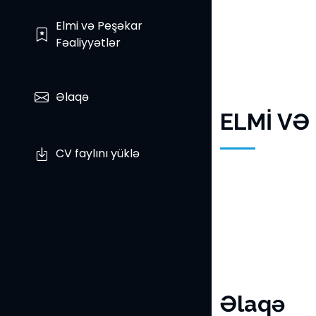
Elmi və Peşəkar
Fəaliyyətlər
Əlaqə
ELMİ VƏ
CV faylını yüklə
Əlaqə