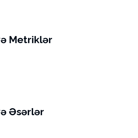
və Metriklər
və Əsərlər