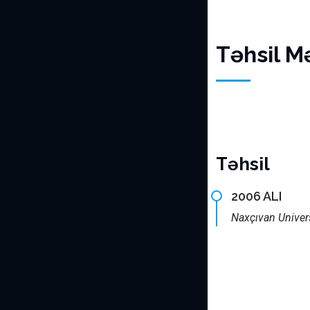
Təhsil M
Təhsil
2006 ALI
Naxçıvan Univers