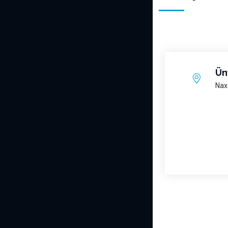
Ün
Nax