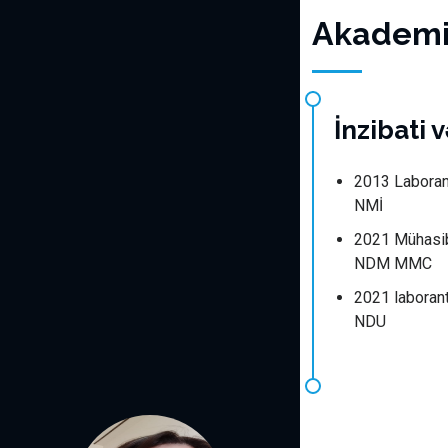
Akademik
İnzibati 
2013 Laboran
NMİ
2021 Mühasi
NDM MMC
2021 laboran
NDU