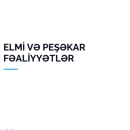
ELMİ VƏ PEŞƏKAR
FƏALİYYƏTLƏR