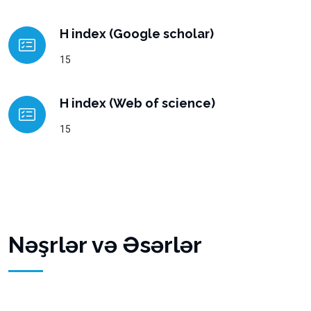
H index (Google scholar)
15
H index (Web of science)
15
Nəşrlər və Əsərlər