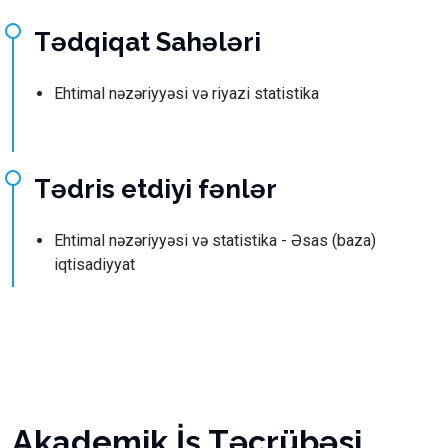
Tədqiqat Sahələri
Ehtimal nəzəriyyəsi və riyazi statistika
Tədris etdiyi fənlər
Ehtimal nəzəriyyəsi və statistika - Əsas (baza)
iqtisadiyyat
Akademik İş Təcrübəsi