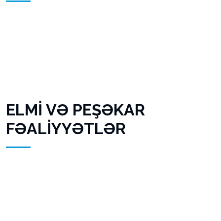
ELMİ VƏ PEŞƏKAR
FƏALİYYƏTLƏR