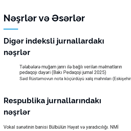
Nəşrlər və Əsərlər
Digər indeksli jurnallardakı
nəşrlər
Tələbələrə muğam janrı ilə bağlı verilən məlmatların
pedaqojı dəyəri (Bakı Pedaqoji jurnal 2025)
Səid Rüstəmovun nota köçürdüyü xalq mahnıları (Eskişehir
Respublika jurnallarındakı
nəşrlər
Vokal sənətinin banisi Bülbülün Həyat və yaradıcılığı. NMİ