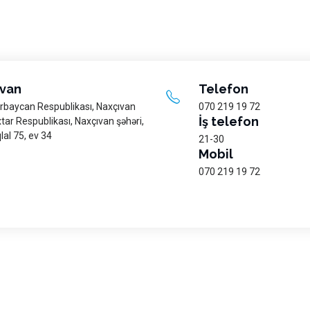
van
Telefon
rbaycan Respublikası, Naxçıvan
070 219 19 72
İş telefon
tar Respublikası, Naxçıvan şəhəri,
qlal 75, ev 34
21-30
Mobil
070 219 19 72