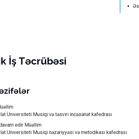
Əs
 İş Təcrübəsi
vəzifələr
üəllim
ət Universiteti Musiqi və təsviri incəsənət kafedrası
davam edir Müəllim
ət Universiteti Musiqi nəzəriyyəsi və metodikası kafedrası