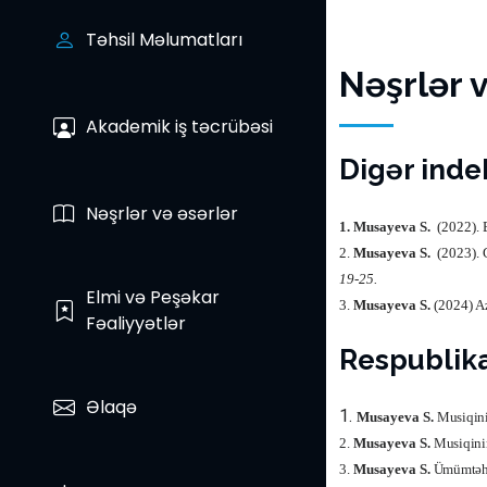
Təhsil Məlumatları
Nəşrlər 
Akademik iş təcrübəsi
Digər indek
Nəşrlər və əsərlər
1. Musayeva S.
(2022). 
2.
Musayeva S.
(2023).
19-25.
Elmi və Peşəkar
3.
Musayeva S.
(2024)
A
Fəaliyyətlər
Respublika
Əlaqə
1.
Musayeva S.
Musiqini
2.
Musayeva S.
Musiqinin
3.
Musayeva S.
Ümümtəhsi