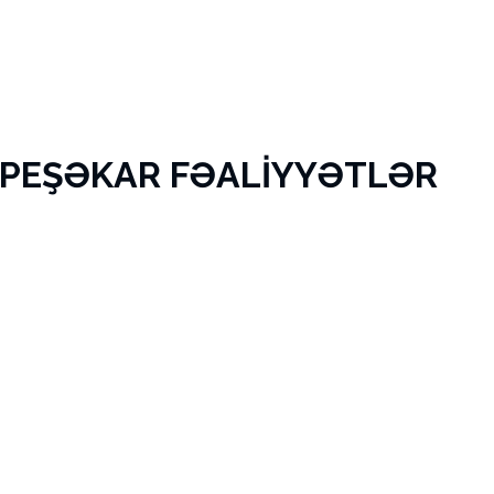
 PEŞƏKAR FƏALİYYƏTLƏR