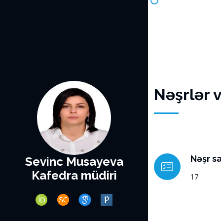
Nəşrlər 
Nəşr sa
Sevinc Musayeva
Kafedra müdiri
17