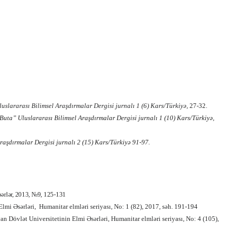
uslararası Bilimsel Araşdırmalar Dergisi jurnalı 1 (6) Kars/Türkiyə
,
27-32.
Buta” Uluslararası Bilimsel Araşdırmalar Dergisi jurnalı 1 (10) Kars/Türkiyə,
raşdırmalar Dergisi jurnalı 2 (15) Kars/Türkiyə
91-97.
bərlər, 2013, №9, 125-131
lmi Əsərləri,
Humanitar elmləri seriyası, No: 1 (82), 2017, səh. 191-194
n Dövlət Universitetinin Elmi Əsərləri, Humanitar elmləri seriyası, No: 4 (105),