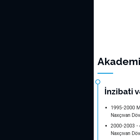
Akademik
İnzibati 
1995-2000 M
Naxçıvan Dövl
2000-2003 - 
Naxçıvan Dövl