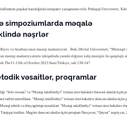
əlliminin peşəkar hazırlığında inteqrativ yanaşmanın rolu. Pedaqoji
Universitet, Xəb
və simpoziumlarda məqalə
klində nəşrlər
Əliyev və Azərbaycanın musiqi mədəniyyəti.
.
Bakı Dövlət Universiteti, “Müstəqi
n musiqi mədəniyyətinin inkişafında yaradıcılığının xalq musiqisi ilə qarşılıqlı ə
ok The11-13th of October 2023 Kars/Türkiye, səh 139-147.
todik vəsaitlər, proqramlar
ılığı “Solo oxuma” və “Musiqi müəllimliyi” ixtisası üzrə bakalavr dərəcəsi alanlar üçün 
un tədrisi metodikası. “Musiqi müəllimliyi” ixtisası üzrə bakalavr dərəcəsi alanlar üçün
Musiqi təhsili və dünyagörüşü məsələləri
.
“Musiqi müəllimliyi” ixtisası üzrə bakalavr də
a
Tətqiqat üsulları
. Magistr
dərəcəsi alanlar üçün proqtam
Naxçıvan, “Qeyrət” nəşriyyat, 2