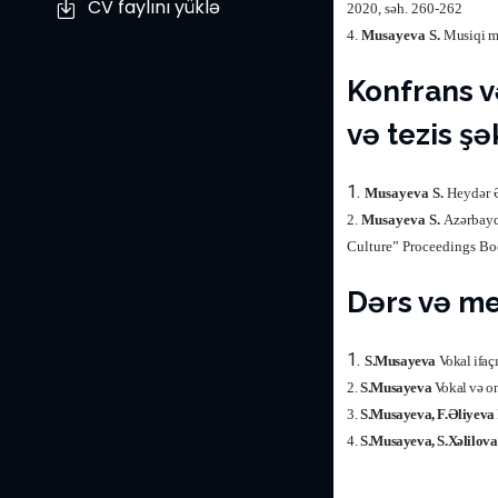
CV faylını yüklə
2020, səh. 260-262
4.
Musayeva S.
Musiqi mü
Konfrans 
və tezis şə
1.
Musayeva S.
Heydər 
2.
Musayeva S.
Azərbayca
Culture” Proceedings Bo
Dərs və me
1.
S.Musayeva
Vokal ifaç
2.
S.Musayeva
Vokal və on
3.
S.Musayeva, F.Əliyeva
4.
S.Musayeva, S.Xəlilov