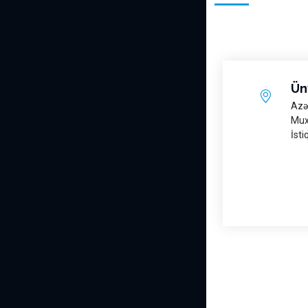
Ün
Azə
Mux
İsti