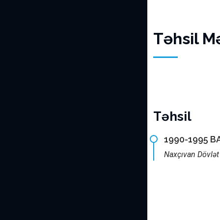
Təhsil M
Təhsil
1990-1995 B
Naxçıvan Dövlət U