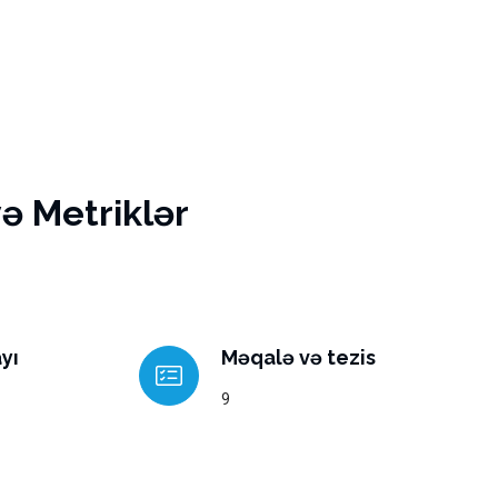
və Metriklər
yı
Məqalə və tezis
9