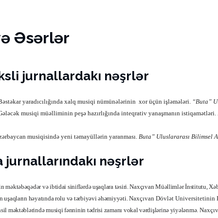
və Əsərlər
sli jurnallardakı nəşrlər
Bəstəkar yaradıcılığında xalq musiqi nümünələrinin
xor üçün işləmələri.
“Buta” Ul
Gələcək musiqi müəlliminin peşə hazırlığında inteqrativ yanaşmanın istiqamətləri.
zərbaycan musiqisində yeni təmayüllərin yaranması.
Buta” Uluslararası Bilimsel A
 jurnallarındakı nəşrlər
n məktəbəqədər və ibtidai siniflərdə uşaqlara təsiri. Naxçıvan Müəllimlər İnstitutu, Xə
 uşaqların həyatında rolu və tərbiyəvi əhəmiyyəti.
Naxçıvan Dövlət Universitetinin E
l məktəblərində musiqi fənninin tədrisi zamanı vokal vərdişlərinə yiyələnmə.
Naxçıva