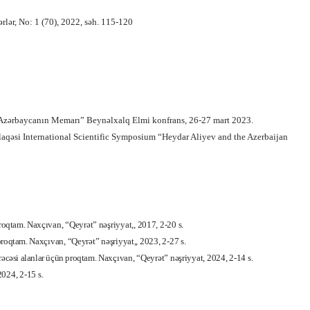
ərlər, No: 1 (70), 2022, səh. 115-120
l Azərbaycanın Memarı” Beynəlxalq Elmi konfrans, 26-27 mart 2023.
laqəsi
International Scientific Symposium “Heydar Aliyev and the Azerbaijan
proqtam.
Naxçıvan, “Qeyrət” nəşriyyat,, 2017, 2-20 s.
 proqtam.
Naxçıvan, “Qeyrət” nəşriyyat,, 2023, 2-27 s.
rəcəsi alanlar üçün proqtam.
Naxçıvan, “Qeyrət” nəşriyyat, 2024, 2-14 s.
024, 2-15 s.