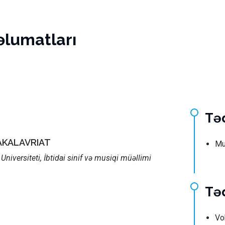
əlumatları
Tə
AKALAVRIAT
Mu
niversiteti, İbtidai sinif və musiqi müəllimi
Təd
Vo