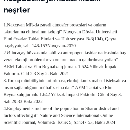
nəşrlər
1.Naxçıvan MR-də zərərli atmosfer prosesləri və onların
təkrarlanma ehtimalının tədqiqi” Naxçıvan Dövlət Universiteti
Elmi Əsərlər Təbiət Elmləri və Tibb seriyası
№3(104), Qeyrət
nəşriyyatı, səh. 148-153Naxçıvan-2020
2.Əlincəçay hövzəsində təbii və antropogen təsirlər nəticəsində baş
verən ekoloji problemlər və onların aradan qaldırılması yolları”
AEM Təbiət və Elm Beynəlxalq jurnalı. 1.524 Yüksək İmpakt
Faktorlu. Cild 2.3 Say 2. Bakı 2021
3.Torpaq münbitliyinin artırılması, ekoloji təmiz məhsul istehsalı və
insan sağlamlığının mühafizəsinə dair” AEM Təbiət və Elm
Beynəlxalq jurnalı. 1.642 Yüksək İmpakt Faktorlu. Cild 4 Say 3.
Səh.29-33 Bakı 2022
4.Employment structure of the population in Sharur district and
factors affecting it” Nature and Science İnternational Online
Scientific Journal, Volume:6
İssue: 5, Səh:47-53, Baku 2024