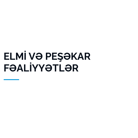
ELMİ VƏ PEŞƏKAR
FƏALİYYƏTLƏR