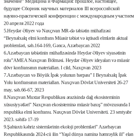
значение” Медицина и Фармация: прошлое, настоящее,
будущее Сборник научных материалов III всероссийской
науяно-практической конференции с международным участием
20 апреля 2022 года
5.Heydər Əliyev və Naxçıvan MR-də təbiətin mühafizəsi
“
Beynəlxalq elmi konfrans Müasir təbiət və iqtisadi elmlərin aktual
problemləri, səh.164-169, Gəncə, Azərbaycan 2022
6.
Azərbaycan təbiətinin mühafizəsində Heydər Əliyev siyasətinin
rolu”
AMEA Naxçıvan Bölməsi. Heydər Əliyev ideyaları və müasir
dövr konfransının materialları. I cild, Naxçıvan 2023
7.Azərbaycan və Böyük İpək yolunun bərpası” I Beynəlxalq İpək
Yolu konfransının materialları. Naxçıvan Dövlət Universiteti 26-27
may, səh.66-67, 2023
8.Naxçıvan Muxtar Respublikası ərazisində dağ ekosisteminin
xüsusiyyətləri” Naxçıvan ekosisteminə müasir baxış” mövzusunda I
respublika elmi konfransı. Naxçıvan Dövlət Universiteti. 23 sentyabr
2023. səhifə 17-19
9.Şahtaxtı kəhriz sistemlərinin ekoloji problemləri” Azərbaycan
Respublikasında 2024-cü ilin “Yaşıl dünya naminə həmrəylik ili” elan