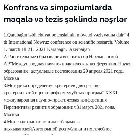
Konfrans və simpoziumlarda
məqalə və tezis şəklində nəşrlər
1.Qarabağın təbii ehtiyat potensialinin mövcud vəziyyətinə dair” 4
th İnternational Nowruz conference on scientific research. Volume
1. march 18-21,
2021 Karabagh,
Azerbaijan
2. Растительные образования высоких гор Нахчыванской
АР
”
Международная научно- практическая конференция. Науко,
образование, актуальные исследования 29 апреля 2021 года.
Москва
3.Методика определения критериев для графика
критериальной оценки реформ учубных програм
”
ХХХ
I
международная научно- практическая конференция
Перспективы развития образования
31 марта 2021 года.
Москва
4.Минеральные источники «бадамлы»
нахчыванской
Автономной республики и их лечебное