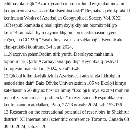
edilməsi ilə bağlı “Azərbaycanda müasir iqlim dəyişmələrinin təbii
komponentlərə və təsərrüfat sisteminə təsiri” Beynəlxalq elmi-praktiki
konfransın Works of Azerbaijan Geographical Society Vol. XXI
10Respublikamızda qlobal iqlim dəyişikliyinin biomüxtəlifliyə
təsiri”
Biomüxtəlifliyin dayanıqlılığının təmin edilməsində yeni
çağırışlar (COP29) “Yaşıl dünya və insan sağlamlığı” Beynəlxalq
elmi-praktiki konfrans, 3-4 iyun 2024,
11.Naxçıvan şəhəri
Qədim türk yurdu Dərələyəz mahalının
toponimləri
Qərbi Azərbaycana qayıdış” Beynəlxalq festival-
konqresin materialları, 2024, s. 645-646
12.Qlobal iqlim dəyişikliyinin Azərbaycan ərazisində hidroiqlim
nəticələrinə dair” Bakı Dövlət Universitetinin 105 və Ekoloji kimya
kafedrasının 20 illiyinə həsr olunmuş “Ekoloji kimya və ətraf mühitin
mühafizə-sinin müasir problemləri” mövzu-sunda Respublika elmi
konfransının materialları,
Bakı, 27-28 noyabr 2024, səh.153-156
13.Research on the recreational potential of reservoirs in Shakhrur
district
” XI İnternational scientific conference Toronto. Canada 08-
09.10.2024, səh.31-26