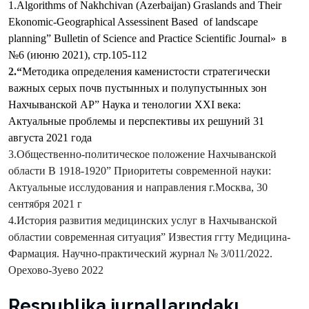
1.Algorithms of Nakhchivan (Azerbaijan) Graslands and Their
Ekonomic-Geographical Assessinent Based
of landscape
planning” Bulletin of Science and Practice Scientific Journal»
в
№6 (июню 2021), стр.105-112
2.“
M
етодика определения каменистости стратегически
важных серых почв пустынных и полупустынных зон
Нахчыванской АР
” Наука и тенологии XXI века:
Актуальные проблемы и перспективы их решуний
31
августа 2021 года
3.Общественно-политическое положение Нахчыванской
области В 1918-1920
”
Приоритеты современной науки:
Актуальные исслудования и направления г.Москва, 30
сентября 2021 г
4.История развития медицинских услуг в Нахчыванской
областии современная ситуация
”
Известия ггту Медицина-
Фармация. Научно-практический журнал № 3/011/2022.
Орехово-Зуево 2022
Respublika jurnallarındakı