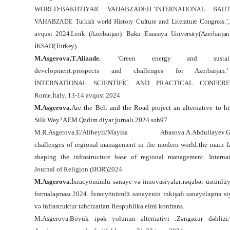
WORLD:BAKHTIYAR VAHABZADEH.
’
INTERNATIONAL BAHT
History Culture and Literature Congress.’
VAHABZADE Turkish world
avqust 2024.Lerik (Azerbaijan). Baku Eurasiya University(Azerbaija
İKSAD(Turkey)
M.Asgerova,T.Alizade.
‘Green
energy and sustain
development:prospects and challenges for Azerbaijan
.’
İNTERNATİONAL SCİENTİFİC AND PRACTİCAL CONFERE
Rome.İtaly. 13-14 avqust 2024
M.Asgerova.
Are the Belt and the Road project an alternative to hi
Silk Way?AEM.Qədim diyar jurnalı.2024 səh97
M.R.Asgerova.E/Alibeyli/Mayisa Abasova.A.Abdullayev.G
challenges of regional management in the modern
world:the main f
shaping the infrastructure base of regional management. Internat
Journal of Religion (IJOR)2024.
M.Asgerova.
İxracyönümlü sənaye və innovasiyalar:rəqabət üstünlü
formalaşması.2024. İxracyönümlü sənayenin inkişafı:sənayeləşmə siy
və infrastruktur təhcizatları Respublika elmi konfrans.
M.Asgerova.Böyük ipək yolunun alternativi :Zəngəzur dəhlizi.