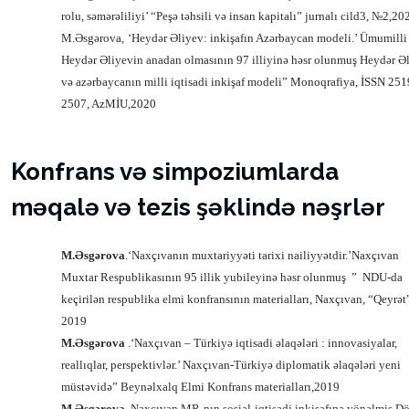
rolu, səmərəliliyi’ “Peşə təhsili və insan kapitalı” jurnalı cild3, №2,20
M.Əsgərova,
‘Heydər Əliyev: inkişafın Azərbaycan modeli.’ Ümumilli 
Heydər Əliyevin anadan olmasının 97 illiyinə həsr olunmuş Heydər Ə
və azərbaycanın milli iqtisadi inkişaf modeli”
Monoqrafiya, İSSN 251
2507, AzMİU,2020
Konfrans və simpoziumlarda
məqalə və tezis şəklində nəşrlər
M.Əsgərova
.‘Naxçıvanın muxtariyyəti tarixi nailiyyətdir.’Naxçıvan
Muxtar Respublikasının 95 illik yubileyinə həsr olunmuş
”
NDU-da
keçirilən respublika elmi konfransının materialları, Naxçıvan, “Qeyrət
2019
M.Əsgərova
.‘Naxçıvan – Türkiyə iqtisadi əlaqələri : innovasiyalar,
reallıqlar, perspektivlər.’ Naxçıvan-Türkiyə diplomatik əlaqələri yeni
müstəvidə” Beynəlxalq Elmi Konfrans materialları,2019
M.Əsgərova
.Naxçıvan MR-nın sosial-iqtisadi inkişafına yönəlmiş Dö