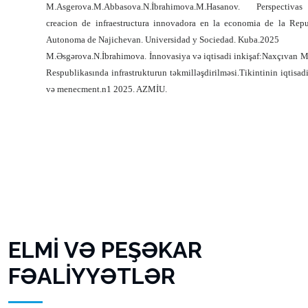
M.Asgerova.M.Abbasova.N.İbrahimova.M.Hasanov. Perspectiv
creacion de infraestructura innovadora en la economia de la Repu
Autonoma de Najichevan. Universidad y Sociedad. Kuba.2025
M.Əsgərova.N.İbrahimova. İnnovasiya və iqtisadi inkişaf:Naxçıvan M
Respublikasında infrastrukturun təkmilləşdirilməsi.Tikintinin iqtisad
və menecment.n1 2025. AZMİU.
ELMİ VƏ PEŞƏKAR
FƏALİYYƏTLƏR