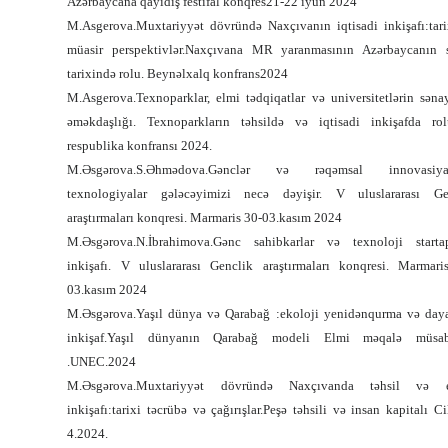
Azərbaycana qayıdış festifal konqres21-22 iyun 2024
M.Asgerova.Muxtariyyət dövründə Naxçıvanın iqtisadi inkişafı:tari
müasir perspektivlər.Naxçıvana MR yaranmasının Azərbaycanın s
tarixində rolu. Beynəlxalq konfrans2024
M.Asgerova.Texnoparklar, elmi tədqiqatlar və universitetlərin səna
əməkdaşlığı. Texnoparkların təhsildə və iqtisadi inkişafda rol
respublika konfransı 2024.
M.Əsgərova.S.Əhmədova.Gənclər və rəqəmsal innovasiya
texnologiyalar gələcəyimizi necə dəyişir. V uluslararası Ge
araştırmaları konqresi. Marmaris 30-03.kasım 2024
M.Əsgərova.N.İbrahimova.Gənc sahibkarlar və texnoloji startap
inkişafı. V uluslararası Genclik araştırmaları konqresi. Marmari
03.kasım 2024
M.Əsgərova.Yaşıl dünya və Qarabağ :ekoloji yenidənqurma və daya
inkişaf.Yaşıl dünyanın Qarabağ modeli Elmi məqalə müsab
.UNEC.2024
M.Əsgərova.Muxtariyyət dövründə Naxçıvanda təhsil və 
inkişafı:tarixi təcrübə və çağırışlar.Peşə təhsili və insan kapitalı C
4.2024.