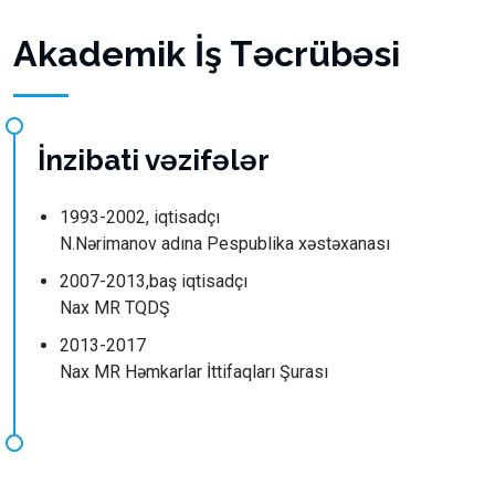
Akademik İş Təcrübəsi
İnzibati vəzifələr
1993-2002, iqtisadçı
N.Nərimanov adına Pespublika xəstəxanası
2007-2013,baş iqtisadçı
Nax MR TQDŞ
2013-2017
Nax MR Həmkarlar İttifaqları Şurası