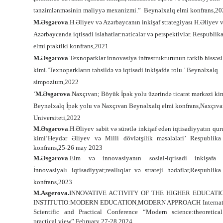
tənzimlənməsinin maliyyə mexanizmi.”
Beynəlxalq elmi konfrans,2
M.Əsgərova
.
H.Əliyev və Azərbaycanın inkişaf strategiyası H.Əliyev 
Azərbaycanda iqtisadi islahatlar:nəticələr və perspektivlər. Respublika
elmi praktiki konfrans,2021
M.Əsgərova
.
Texnoparklar innovasiya infrastrukturunun tərkib hissəsi
kimi.‘Texnoparkların təhsildə və iqtisadi inkişafda rolu.’ Beynəlxalq
simpozium,2022
‘
M.Əsgərova
.
Naxçıvan; Böyük İpək yolu üzərində ticarət mərkəzi kim
Beynəlxalq İpək yolu və Naxçıvan Beynəlxalq elmi konfrans,Naxçıv
Universiteti,2022
M.Əsgərova
.H.Əliyev sabit və sürətlə inkişaf edən iqtisadiyyatın qu
kimi‘Heydər Əliyev və Milli dövlətşilik məsələləri’ Respublika
konfrans,
25-26 may 2023
M.Əsgərova
.
Elm və innovasiyanın sosial-iqtisadi inkişafa t
İnnovasiyalı iqtisadiyyat;reallıqlar və strateji hədəflər,Respublik
konfrans,2023
M.Asgerova.
INNOVATIVE ACTIVITY OF THE HIGHER EDUCATI
INSTITUTIO:MODERN EDUCATION,MODERN APPROACH
Interna
Scientific and Practical Conference “Modern science:theoretica
practical view” February 27-28,2024