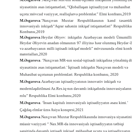
siyasətinin əsas istiqamətləri, “Qloballaşan iqtisadiyyat və muhasibat
uçotu:mövcud vəziyyət, reallıqlarvə problemlər.” Elmi konfrans,2019
M.Əsgərova
.’Naxçıvan Muxtar Respublikasının kənd təsərrüfa
innovasiyalı inkişafı“Aqrar sahənin inkişaf istiqamətləri” Respublik
Konfransı,2019
M.Əsgərova
.Heydər Əliyev: inkişafın Azərbaycan modeli Ümumilli 
Heydər Əliyevin anadan olmasının 97 illiyinə həsr olunmuş Heydər Ə
və azərbaycanın milli iqtisadi inkişaf modeli” mövzusunda elmi konf
materialları,2020
M.Əsgərova
.
‘Naxçıvan MR-nın sosial-iqtisadi inkişafına yönəlmiş d
siyasətinin əsas istiqamətləri.’ İqtisadi inkişafın Naxçıvan modeli və
Muhasibat uçotunun problemləri. Respublika konfransı, 2020
M.Əsgərova
.
Azərbaycan iqtisadiyyatının innovativ inkişafı və
modernləşdirilməsi Az.Res.iq-nın davamlı inkişafında innovasiyaların
rolu” Respublika Elmi konfransı,2020
M.Əsgərova
.
‘İnsan kapitalı innovasiyalı iqtisadiyyatın əsası kimi.’
Çağdaş elmlər üzrə Asiya konqresi,2021
M.Əsgərova
.
Naxçıvan Muxtar Respublikasında innovasiya siyasətin
müasir vəziyyəti “ Nax.MR-da innovasiyalı iqtisadiyyatın tətbiqi
şəraitində davamlı iqtisadi inkişaf, mühasibat uçotu və iqtisadiyyatın