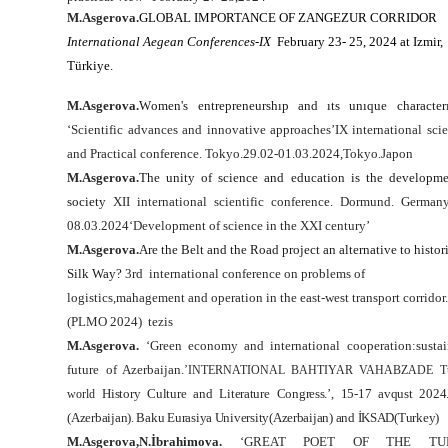
M.Asgerova.
GLOBAL IMPORTANCE OF ZANGEZUR CORRIDOR
International Aegean Conferences-IX
February 23- 25, 2024 at Izmir,
Türkiye.
M.Asgerova.
W
omen's entrepreneurshıp and ıts unıque characterıs
‘Scientific advances and innovative approaches’IX international scie
and Practical conference. Tokyo.29.02-01.03.2024,Tokyo.Japon
M.Asgerova.
The unity of science and education is the developme
society
XII international scientific conference. Dormund. Germany
08.03.2024‘Development of science in the XXI century’
M.Asgerova.
Are the Belt and the Road project an alternative to histor
Silk Way?
3rd
international conference on problems of
logistics,mahagement and operation in the east-west transport corridor
(PLMO 2024)
tezis
M.Asgerova.
‘Green economy and international cooperation
:
susta
future of Azerbaijan.
’
INTERNATIONAL BAHTIYAR VAHABZADE Tur
History Culture and Literature Congress.’, 15-17 avqust 2024.
world
(Azerbaijan). Baku Eurasiya University(Azerbaijan) and İKSAD(Turkey)
M.Asgerova,N.İbrahimova.
‘
GREAT POET OF THE TUR