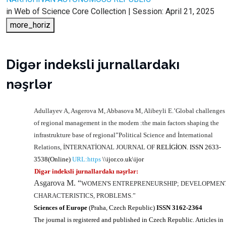
in Web of Science Core Collection | Session: April 21, 2025
more_horiz
Digər indeksli jurnallardakı
nəşrlər
Adullayev A, Asgerova M, Abbasova M, Alibeyli E.’Global challenges
of regional management in the modem :the main factors shaping the
infrastrukture base of regional”Political Science and İnternational
Relations, İNTERNATİONAL JOURNAL OF
RELİGİON. ISSN 2633-
3538(Online)
URL:https
\\ijor.co.uk\ijor
Digər indeksli jurnallardakı nəşrlər:
Asgarova M. “
WOMEN'S ENTREPRENEURSHIP; DEVELOPMENT
CHARACTERISTICS, PROBLEMS.”
Sciences of Europe
(Praha, Czech Republic)
ISSN 3162-2364
The journal is registered and published in Czech Republic. Articles in