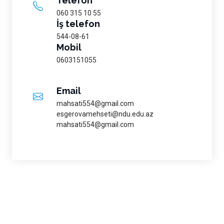
Telefon
060 315 10 55
İş telefon
544-08-61
Mobil
0603151055
Email
mahsati554@gmail.com
esgerovamehseti@ndu.edu.az
mahsati554@gmail.com