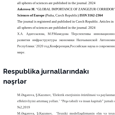
all spheres of sciences are published in the journal. 2024
Askerova M.
“GLOBAL IMPORTANCE OF ZANGEZUR CORRIDOR
Sciences of Europe
(Praha, Czech Republic)
ISSN 3162-2364
The journal is registered and published in Czech Republic. Articles in
all spheres of sciences are published in the journal. 2024
X.A. Адигозалова, М.Р.Мамедова 'Перспективы инновационно
развития инфраструктуры экономики Нахчыванской Автономн
Республики.' 2020 год,Конференция,Российская наука в современн
мире.
Respublika jurnallarındakı
nəşrlər
M.Əsgərova, Ş.Kazımov, ‘Elektrik enerjisinin ötürülməsi və paylanma
effektivliyini artırmaq yolları.’
“Peşə təhsili və insan kapitalı” jurnalı 
№2,2019
M.Əsgərova, Ş.Kazımov,
‘Texniki modelləşdirmənin elm və texn