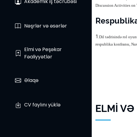
Akademik iş təcrübəsi
Discussion Activities on
Respublika
Nəşrlər və əsərlər
1.
Dil tədrisində rol oyu
respublika konfransı, Na
Elmi və Peşəkar
Fəaliyyətlər
Əlaqə
CV faylını yüklə
ELMİ VƏ