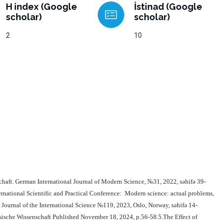
H index (Google
İstinad (Google
scholar)
scholar)
2
10
nschaft. German International Journal of Modern Science, №31, 2022,
səhifə 39-
ternational Scientific and Practical Conference:
Modern science: actual problems,
Journal of the International Science
№119, 2023, Oslo, Norway, səhifə 14-
össische Wissenschaft Published November 18, 2024, p.56-58.5.The Effect of