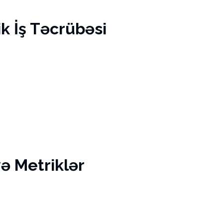
 İş Təcrübəsi
və Metriklər