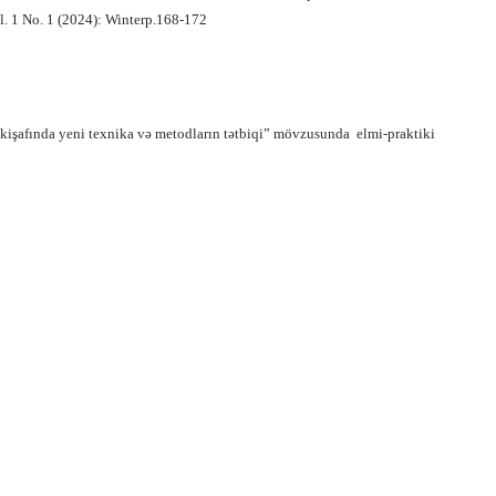
l. 1 No. 1 (2024): Winterp.168-172
nkişafında yeni texnika və metodların tətbiqi” mövzusunda
elmi-praktiki