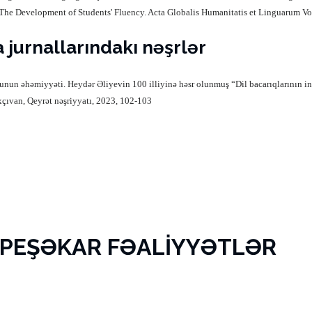
 The Development of Students' Fluency. Acta Globalis Humanitatis et Linguarum Vo
 jurnallarındakı nəşrlər
nunun əhəmiyyəti. Heydər Əliyevin 100 illiyinə həsr olunmuş “Dil bacarıqlarının i
xçıvan, Qeyrət nəşriyyatı, 2023, 102-103
 PEŞƏKAR FƏALİYYƏTLƏR