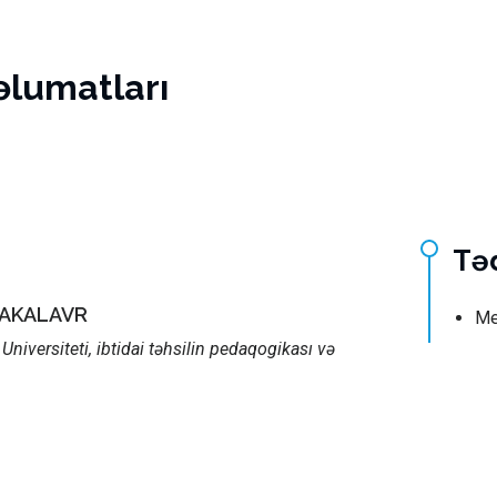
əlumatları
Tə
BAKALAVR
Me
Universiteti, ibtidai təhsilin pedaqogikası və