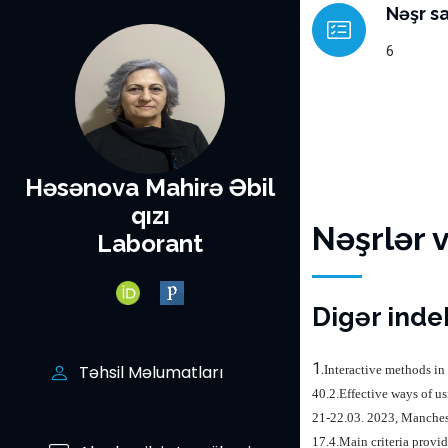
Nəşr sa
6
Həsənova Mahirə Əbil
qızı
Nəşrlər 
Laborant
Digər indek
1.
Təhsil Məlumatları
Interactive methods in
40.2.Effective ways of us
21-22.03. 2023, Manches
17.4.
Main criteria provid