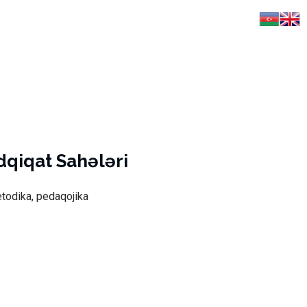
dqiqat Sahələri
todika, pedaqojika