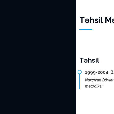
Təhsil M
Təhsil
1999-2004, 
Naxçıvan Dövlət 
metodiksı