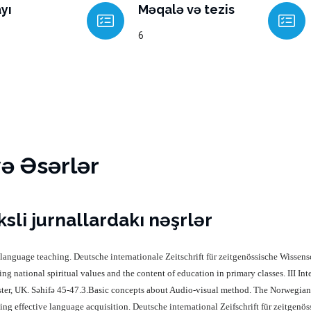
yı
Məqalə və tezis
6
və Əsərlər
sli jurnallardakı nəşrlər
 language teaching.
Deutsche internationale Zeitschrift für zeitgenössische Wisse
ing national spiritual values and t
he content of education in primary classes. III In
ter, UK. Səhifə 45-47.3.Basic concepts about Audio-visual method.
The Norwegian 
ing effective language acquisition. Deutsche international Zeifschrift für zeitgen