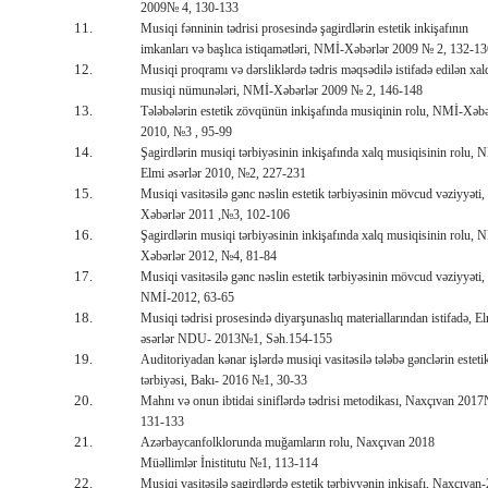
2009№ 4, 130-133
11.
Musiqi fənninin tədrisi prosesində şagirdlərin estetik inkişafının
imkanları və başlıca istiqamətləri, NMİ-Xəbərlər 2009 № 2, 132-1
12.
Musiqi proqramı və dərsliklərdə tədris məqsədilə istifadə edilən xal
musiqi nümunələri, NMİ-Xəbərlər 2009 № 2, 146-148
13.
Tələbələrin estetik zövqünün inkişafında musiqinin rolu, NMİ-Xəbə
2010, №3 , 95-99
14.
Şagirdlərin musiqi tərbiyəsinin inkişafında xalq musiqisinin rolu,
Elmi əsərlər 2010, №2, 227-231
15.
Musiqi vasitəsilə gənc nəslin estetik tərbiyəsinin mövcud vəziyyəti
Xəbərlər 2011 ,№3, 102-106
16.
Şagirdlərin musiqi tərbiyəsinin inkişafında xalq musiqisinin rolu, 
Xəbərlər 2012, №4, 81-84
17.
Musiqi vasitəsilə gənc nəslin estetik tərbiyəsinin mövcud vəziyyəti,
NMİ-2012, 63-65
18.
Musiqi tədrisi prosesində diyarşunaslıq materiallarından istifadə, E
əsərlər NDU- 2013№1, Səh.154-155
19.
Auditoriyadan kənar işlərdə musiqi vasitəsilə tələbə gənclərin esteti
tərbiyəsi, Bakı- 2016 №1, 30-33
20.
Mahnı və onun ibtidai siniflərdə tədrisi metodikası, Naxçıvan 201
131-133
21.
Azərbaycanfolklorunda muğamların rolu, Naxçıvan 2018
Müəllimlər İnistitutu №1, 113-114
22.
Musiqi vasitəsilə şagirdlərdə estetik tərbiyyənin inkişafı, Naxçıvan