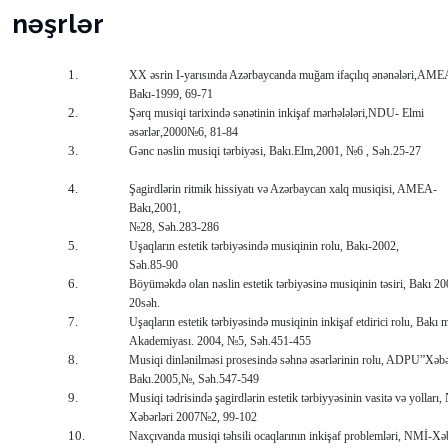
nəşrlər
1.
XX əsrin I-yarısında Azərbaycanda muğam ifaçılıq ənənələri,AME
Bakı-1999, 69-71
2.
Şərq musiqi tarixində sənətinin inkişaf mərhələləri,NDU- Elmi
əsərlər,2000№6, 81-84
3.
Gənc nəslin musiqi tərbiyəsi, Bakı.Elm,2001, №6 , Səh.25-27
4.
Şagirdlərin ritmik hissiyatı və Azərbaycan xalq musiqisi, AMEA-
Bakı,2001,
№28
, Səh.283-286
5.
Uşaqların estetik tərbiyəsində musiqinin rolu, Bakı-2002,
Səh.85-90
6.
Böyüməkdə olan nəslin estetik tərbiyəsinə musiqinin təsiri, Bakı 20
20səh.
7.
Uşaqların estetik tərbiyəsində musiqinin inkişaf etdirici rolu, Bakı 
Akademiyası. 2004, №5, Səh.451-455
8.
Musiqi dinlənilməsi prosesində səhnə əsərlərinin rolu, ADPU”Xəbə
Bakı.2005,№, Səh.547-549
9.
Musiqi tədrisində şagirdlərin estetik tərbiyyəsinin vasitə və yolları
Xəbərləri 2007№2, 99-102
10.
Naxçıvanda musiqi təhsili ocaqlarının inkişaf problemləri, NMİ-Xə