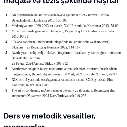
məqalə və tezis şəklində nəşrlər
1
Ali Məktəblərdə musiqi vasitəsilə tələbə gənclərin estetik tərbiyəsi, NMİ-
Beynəlxalq elmi konfransı 2013, 165-167
2
Mədəniyyətimiz 1969-2003-cü illərdə, NMİ Respublika Konfransı-2013, 78-80
3
Musiqi vasitəsilə gənc nəslin tərbiyəsi , Beynalxalq Elmi konfrans 25 noyabr
2016, 90-91
4
“Tələbə gənclərin ümumestetik inkişafında musiqinin rolu və əhəmiyyəti”,
Ukrayna
25 Beynəlxalq Konfrans 2022, 114-117
5
Azərbaycan xalq çalğı alətləri ifaçılarının bəstəkar yaradıcılığına müraciəti,
Beynəlxalq Konfrans
25 Fevral, 2024 Ankara/Türkiyə
, 308-312
6
Azərbaycan xalqının fəlsəfi təfəkkürün ən yüksək təzahür forması hesab edilən
muğam sənəti, Beynalxalq simposium 18 Mart, 2024 Eskişehir/Türkiyə, 92-97
7
XIX əsrin I yarısında Azərbaycanda xanəndəlik sənəti. XX Beynəlxalq Elmi
Konfrans, 07.09.2024 Bakı
8
The art of condustıng ın Azerbaıjan at the early 20 th century. Beynalxalq elmi
simposium 25 yanvar, 2025 Kars/Türkiyə, səh.249-257
Dərs və metodik vəsaitlər,