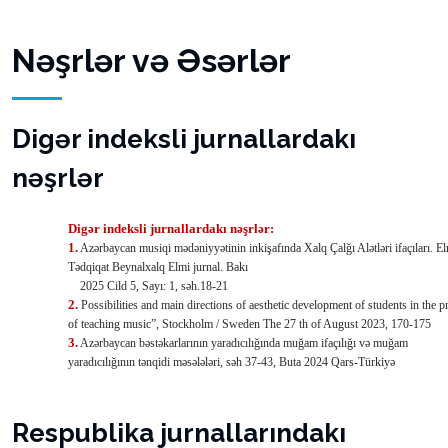
Nəşrlər və Əsərlər
Digər indeksli jurnallardakı
nəşrlər
Digər indeksli jurnallardakı nəşrlər:
1.
Azərbaycan musiqi mədəniyyətinin inkişafında Xalq Çalğı Alətləri ifaçıları. E
Tədqiqat Beynalxalq Elmi jurnal. Bakı
2025 Cild 5, Sayı: 1, səh.18-21
2.
Possibilities and main directions of aesthetic development of students in the p
of teaching music”, Stockholm / Sweden The 27 th of August 2023, 170-175
3.
Azərbaycan bəstəkarlarının yaradıcılığında muğam ifaçılığı və muğam
yaradıcılığının tənqidi məsələləri, səh 37-43, Buta 2024 Qars-Türkiyə
Respublika jurnallarındakı