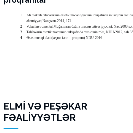
proqramlar
1
Ali məktəb tələbələrinin estetik mədəniyyətinin inkişafında musiqinin rolu v
əhəmiyyəti,Naxçıvan-2014, 174
2
Vokal instrumental Muğamların özünə məxsus xüsusiyyətləri, Nax.2003 sə
3
Tələbələrin estetik zövqünün inkişafında musiqinin rolu, NDU-2012, səh.3
4
Əsas musiqi aləti (seçmə fənn – proqram) NDU-2016
ELMİ VƏ PEŞƏKAR
FƏALİYYƏTLƏR