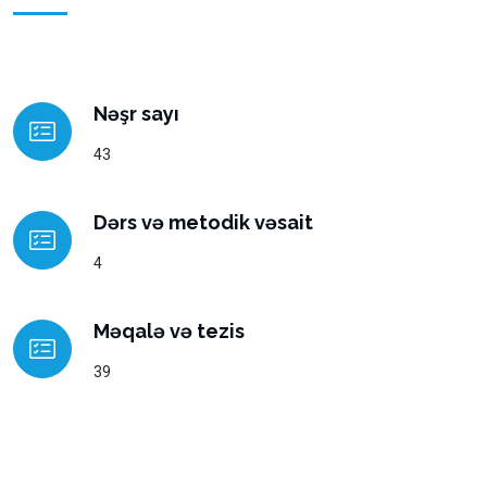
Nəşr sayı
43
Dərs və metodik vəsait
4
Məqalə və tezis
39