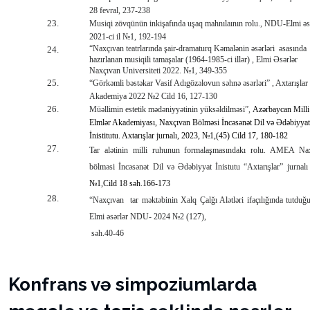
28 fevral, 237-238
23.
Musiqi zövqünün inkişafında uşaq mahnılaının rolu., NDU-Elmi əs
2021-ci il №1, 192-194
“Naxçıvan teatrlarında şair-dramaturq Kəmalənin əsərləri
əsasında
24.
hazırlanan musiqili tamaşalar (1964-1985-ci illər) , Elmi Əsərlər
Naxçıvan Universiteti 2022. №1, 349-355
25.
“Görkəmli bəstəkar Vasif Adıgözəlovun səhnə əsərləri” , Axtarışlar
Akademiya 2022 №2 Cild 16, 127-130
26.
Müəllimin estetik mədəniyyətinin yüksəldilməsi”,
Azərbaycan Milli
Elmlər Akademiyası, Naxçıvan Bölməsi İncəsənət Dil və Ədəbiyya
İnistitutu. Axtarışlar jurnalı, 2023, №1,(45) Cild 17
, 180-182
27.
Tar alətinin milli ruhunun formalaşmasındakı rolu.
AMEA Nax
bölməsi İncəsənət Dil və Ədəbiyyat İnistutu “Axtarışlar” jurnalı
№1,Cild 18 səh.166-173
28.
“Naxçıvan
tar məktəbinin Xalq Çalğı Alətləri ifaçılığında tutduğ
Elmi əsərlər NDU- 2024 №2 (127),
səh.40-46
Konfrans və simpoziumlarda