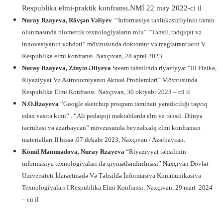
Respublika elmi-praktik konfransı.NMİ 22 may 2022-ci il
Nuray Rzayeva, Rövşən Vəliyev
“İnformasiya təhlükəsizliyinin təmin
olunmasında biometrik texnologiyaların rolu” “Təhsil, tədqiqat və
innovasiyanın vəhdəti” mövzusunda doktorant və magistrantların V
Respublika elmi konfransı. Naxçıvan, 28 aprel 2023
Nuray Rzayeva, Zinyət Əliyeva
Steam təhsilində riyaziyyat “III Fizika,
Riyaziyyat Və Astronomiyanın Aktual Problemləri” Mövzusunda
Respublika Elmi Konfransı. Naxçıvan, 30 oktyabr 2023 – cü il
N.O.Rzayeva
“Google sketchup proqram təminatı yaradıcılığı təşviq
edən vasitə kimi” . “Ali pedaqoji məktəblərdə elm və təhsil: Dünya
təcrübəsi və azərbaycan” mövzusunda beynəlxalq elmi konfransın
materialları II hissə .07 dekabr 2023, Naxçıvan / Azərbaycan.
Könül Məmmədova, Nuray Rzayeva
“Riyaziyyat təhsilinin
informasiya texnologiyalari ilə qiymətləndirilməsi” Naxçıvan Dövlət
Universiteti İdarəetmədə Və Təhsildə İnformasiya Kommunikasiya
Texnologiyaları I Respublika Elmi Konfransı. Naxçıvan, 29 mart
2024
– cü il