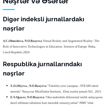
Nəşrlər və Əsərlər
Digər indeksli jurnallardakı
nəşrlər
A.C.Əhmədova, N.O.Rzayeva
Virtual Reality and Augmented Reality: The
Role of Innovative Technologies in Education
Sciences of Europe. Praha,
.
Czech Republic.2024.
Respublika jurnallarındakı
nəşrlər
Z.Ə.Əliyeva , N.O.Rzayeva
"Təhsildə yeni yanaşma –STEAM təhsil
metodu" Naxçıvan Müəllimlər İnstitutu , Elmi əsərlər jurnalı №2 , 2021
E.V.Ağayev, N.O.Rzayeva
"Orta məktəbdə diferensial tənlik anlayışının
daxil edilməsi təliminin bəzi metodik xüsusiyyətləri"-NMİ “elmi