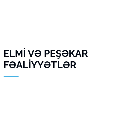
ELMİ VƏ PEŞƏKAR
FƏALİYYƏTLƏR