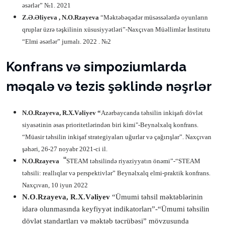
əsərlər” №1. 2021
Z.Ə.Əliyeva , N.O.Rzayeva
“Məktəbəqədər müsəssələrdə oyunların
qruplar üzrə təşkilinin xüsusiyyətləri”-Naxçıvan Müəllimlər İnstitutu
“Elmi əsərlər” jurnalı. 2022 . №2
Konfrans və simpoziumlarda
məqalə və tezis şəklində nəşrlər
N.O.Rzayeva, R.X.Vəliyev “
Azərbaycanda təhsilin inkişafı dövlət
siyasətinin əsas prioritetlərindən biri kimi"-Beynəlxalq konfrans.
“Müasir təhsilin inkişaf strategiyaları uğurlar və çağırışlar”. Naxçıvan
şəhəri, 26-27 noyabr 2021-ci il.
“
N.O.Rzayeva
STEAM təhsilində riyaziyyatın önəmi”-“STEAM
təhsili: reallıqlar və perspektivlər” Beynəlxalq elmi-praktik konfrans.
Naxçıvan, 10 iyun 2022
N.O.Rzayeva, R.X.Vəliyev
“Ümumi təhsil məktəblərinin
idarə olunmasında keyfiyyət indikatorları”-“Ümumi təhsilin
dövlət standartları və məktəb təcrübəsi” mövzusunda