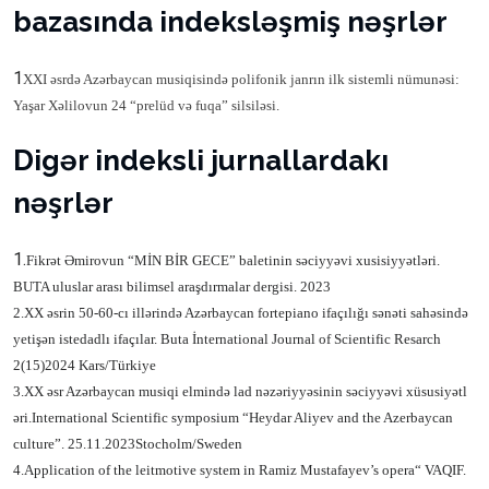
bazasında indeksləşmiş nəşrlər
1
XX
I əsrdə Azərbaycan musiqisind
ə polifonik janrın ilk sistemli nümunəsi:
Yaşar Xəlilovun 24 “prelüd və fuqa” silsiləsi.
Digər indeksli jurnallardakı
nəşrlər
1.
Fikrət Əmirovun “MİN BİR GECE” baletinin səciyyəvi xusisiyyətləri.
BUTA uluslar arası bilimsel araşdırmalar dergisi. 2023
2.
XX əsrin 50-60-cı illərində Azərbaycan fortepiano ifaçılığı sənəti sahəsində
yetişən istedadlı ifaçılar. Buta İnternational Journal of Scientific Resarch
2(15)2024 Kars/Türkiye
3.XX əsr Azərbaycan musiqi elmində lad nəzəriyyəsinin səciyyəvi xüsusiyətl
əri.
International Scientific symposium “Heydar Aliyev and the Azerbaycan
culture”. 25.11.2023
Stocholm/Sweden
4.Application of the leitmotive system in Ramiz Mustafayev’s opera
“
VAQIF.