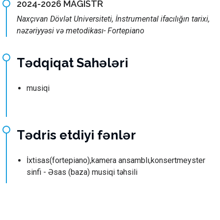
2024-2026 MAGISTR
Naxçıvan Dövlət Universiteti, İnstrumental ifacılığın tarixi,
nəzəriyyəsi və metodikası- Fortepiano
Tədqiqat Sahələri
musiqi
Tədris etdiyi fənlər
İxtisas(fortepiano),kamera ansamblı,konsertmeyster
sinfi - Əsas (baza) musiqi təhsili