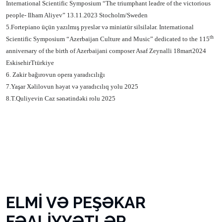
International Scientific Symposium
“
The triumphant leadre of the victorious
people- Ilham Aliyev
” 13.11.2023
Stocholm/Sweden
5.Fortepiano üçün yazılmış pyeslər və miniatür silsilələr. International
th
Scientific Symposium
“Azerbaijan Culture and Music” dedicated to the 115
anniversary of the birth of Azerbaijani composer Asaf Zeynalli 18mart2024
EskisehirTtürkiye
6.
Zakir bağırovun opera yaradıcılığı
7.Yaşar Xəlilovun həyat və yaradıcılıq yolu 2025
8.T.Quliyevin Caz sənətindəki rolu 2025
ELMİ VƏ PEŞƏKAR
FƏALİYYƏTLƏR