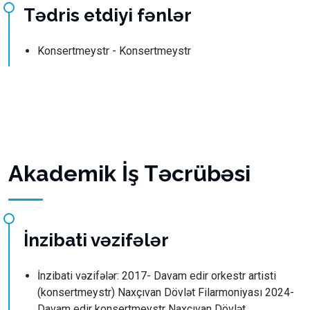
Tədris etdiyi fənlər
Konsertmeystr - Konsertmeystr
Akademik İş Təcrübəsi
İnzibati vəzifələr
İnzibati vəzifələr: 2017- Davam edir orkestr artisti
(konsertmeystr) Naxçıvan Dövlət Filarmoniyası 2024-
Davam edir konsertmeystr Naxçıvan Dövlət