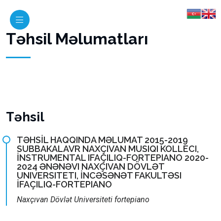
Təhsil Məlumatları
Təhsil
TƏHSİL HAQQINDA MƏLUMAT 2015-2019
SUBBAKALAVR NAXÇIVAN MUSIQI KOLLECI,
İNSTRUMENTAL IFAÇILIQ-FORTEPIANO 2020-
2024 ƏNƏNƏVI NAXÇIVAN DÖVLƏT
UNIVERSITETI, İNCƏSƏNƏT FAKULTƏSI
İFAÇILIQ-FORTEPIANO
Naxçıvan Dövlət Universiteti fortepiano