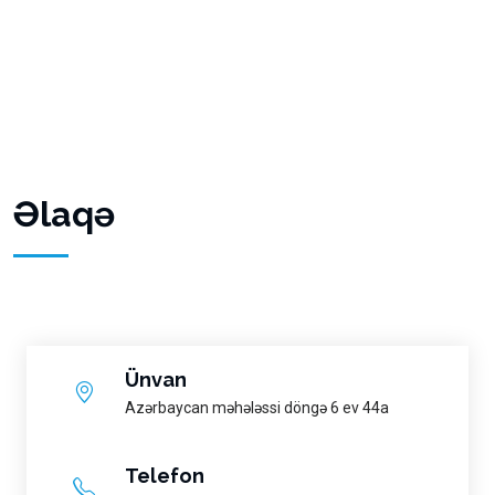
Əlaqə
Ünvan
Azərbaycan məhələssi döngə 6 ev 44a
Telefon