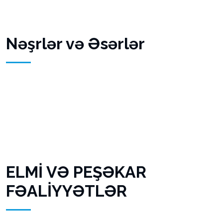
Nəşrlər və Əsərlər
ELMİ VƏ PEŞƏKAR
FƏALİYYƏTLƏR