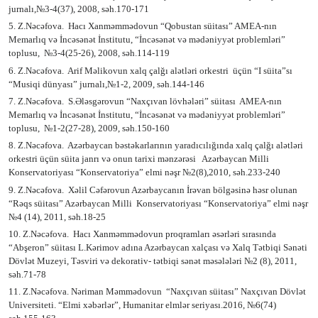
jurnalı,
№
3-4(37), 2008, səh.170-171
5. Z.Nəcəfova.
Hacı Xanməmmədovun “Qobustan süitası”
AMEA-nın
Memarlıq və İncəsənət İnstitutu, “İncəsənət və mədəniyyət problemləri”
toplusu,
№
3-4(25-26), 2008, səh.114-119
6. Z.Nəcəfova.
Arif Məlikovun xalq çalğı alətləri orkestri
üçün “I süita”sı
“Musiqi dünyası” jurnalı,
№
1-2, 2009, səh.144-146
7. Z.Nəcəfova.
S.Ələsgərovun “Naxçıvan lövhələri” süitası
AMEA-nın
Memarlıq və İncəsənət İnstitutu, “İncəsənət və mədəniyyət problemləri”
toplusu,
№1-
2(27-28), 2009, səh.150-160
8. Z.Nəcəfova.
Azərbaycan bəstəkarlarının yaradıcılığında xalq çalğı alətləri
orkestri üçün süita janrı və onun tarixi mənzərəsi
Azərbaycan Milli
Konservatoriyası “Konservatoriya” elmi nəşr
№
2(8),2010, səh.233-240
9. Z.Nəcəfova.
Xəlil Cəfərovun Azərbaycanın İrəvan bölgəsinə həsr olunan
“Rəqs süitası” Azərbaycan Milli
Konservatoriyası “Konservatoriya” elmi nəşr
№
4 (14), 2011, səh.18-25
10. Z.Nəcəfova.
Hacı Xanməmmədovun proqramları əsərləri sırasında
“Abşeron” süitası L.Kərimov adına Azərbaycan xalçası və Xalq Tətbiqi Sənəti
Dövlət Muzeyi, Təsviri və dekorativ- tətbiqi sənət məsələləri
№
2 (8), 2011,
səh.71-78
11. Z.Nəcəfova. Nəriman Məmmədovun
“Naxçıvan süitası” Naxçıvan Dövlət
Universiteti. “Elmi xəbərlər”, Humanitar elmlər seriyası.2016,
№
6(74)