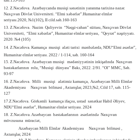
səh.155-163
12. Z.Nəcəfova.
Azərbaycanda musiqi sənətinin yaranma tarixinə nəzər.
Naxçıvan Dövlət Universiteti. “Elmi xəbərlər”.Humanitar elmlər
seriyası.2020,
№
1(102), II cild.səh.160-163
13. Z.Nəcəfova.
Nazim
Quliyevin
“Nəqşi-cahan” süitası,
Naxçıvan Dövlət
Universiteti,
“Elmi xəbərlər”, Humanitar elmlər seriyası,
”Qeyrət” nəşriyyatı.
2020. №4 (105)
14.
Z.Nəcəfova.
Kamança
musiqi
aləti tarixi
mənbələrdə,
NDU“Elmi əsərlər”,
Humanitar elmlər seriyası. 2022 / 1-114, səh. 160-164
15.
Z.Nəcəfova.
Azərbaycan musiqi
mədəniyyətinin inkişafında
Naxçıvan
bəstəkarlarının
rolu,
“Musiqi
dünyası” Bakı, 2022. 2/91. “Ol” MMC, Səh.
93-97
16. Z.Nəcəfova.
Milli
musiqi
alətimiz kamança,
Azərbaycan Milli
Elmlər
Akademiyası
Naxçıvan
bölməsi , Axtarışlar, 2023,
№2, Cild 17, s
əh. 115-
127
17.Z.Nəcəfova.
Görkəmli
kamança ifaçısı, ustad
sənətkar Habil Əliyev,
NDU“Elmi əsərlər”, Humanitar elmlər seriyası. 2024
18.
Z.Nəcəfova. Azərbaycan
bəstəkarlarının
əsərlərində
Naxçıvan
mövzusuna
müraciət,
Azərbaycan Milli
Elmlər
Akademiyası
Naxçıvan
bölməsi ,
Axtarışlar, 2024