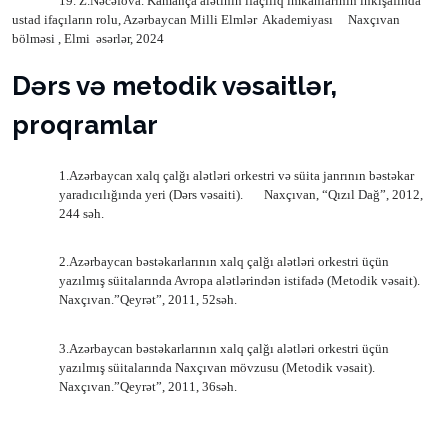
19. Z.Nəcəfova. Kamança alətinin ifaçılıq imkanlarının inkişafında
ustad ifaçıların rolu,
Azərbaycan Milli
Elmlər
Akademiyası
Naxçıvan
bölməsi , Elmi
əsərlər, 2024
Dərs və metodik vəsaitlər,
proqramlar
1.Azərbaycan xalq çalğı alətləri orkestri və süita janrının bəstəkar
yaradıcılığında yeri (Dərs vəsaiti).
Naxçıvan, “Qızıl Dağ”, 2012,
244 səh.
2.Azərbaycan bəstəkarlarının xalq çalğı alətləri orkestri üçün
yazılmış süitalarında Avropa alətlərindən istifadə (Metodik vəsait).
Naxçıvan.”Qeyrət”, 2011, 52səh.
3.Azərbaycan bəstəkarlarının xalq çalğı alətləri orkestri üçün
yazılmış süitalarında Naxçıvan mövzusu (Metodik vəsait).
Naxçıvan.”Qeyrət”, 2011, 36səh.