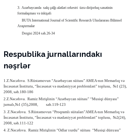
3.
Azərbaycanda
xalq çalğı alətləri orkestri
üzrə dirijorluq sənətinin
formalaşması və inkişafı
BUTA International Journal of Scientific Research Uluslararası Bilimsel
Araştırmalar
Dergisi 2024 səh.26-34
Respublika jurnallarındakı
nəşrlər
1.Z.Nəcəfova.
S.Rüstəmovun “Azərbaycan süitası” AMEA-nın Memarlıq və
İncəsənət İnstitutu, “İncəsənət və mədəniyyət problemləri” toplusu,
№
1 (23),
2008, səh.180-186
2.Z.Nəcəfova.
Ramiz Mirişlinin “Azərbaycan süitası” “Musiqi dünyası”
jurnalı,
№
1 (35),2008,
səh.119-123
3. Z.Nəcəfova.
S.Rüstəmovun “Proqramlı süitaları”
AMEA-nın Memarlıq və
İncəsənət İnstitutu, “İncəsənət və mədəniyyət problemləri” toplusu,
№
2(24),
2008, səh.111-122
4. Z.Nəcəfova.
Ramiz Mirişlinin “Odlar yurdu” süitası
“Musiqi dünyası”