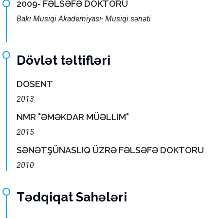
2009- FƏLSƏFƏ DOKTORU
Bakı Musiqi Akademiyası- Musiqi sənəti
Dövlət təltifləri
DOSENT
2013
NMR "ƏMƏKDAR MÜƏLLIM"
2015
SƏNƏTŞÜNASLIQ ÜZRƏ FƏLSƏFƏ DOKTORU
2010
Tədqiqat Sahələri