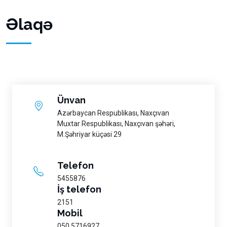
Əlaqə
Ünvan
Azərbaycan Respublikası, Naxçıvan
Muxtar Respublikası, Naxçıvan şəhəri,
M.Şəhriyar küçəsi 29
Telefon
5455876
İş telefon
2151
Mobil
050 5716927