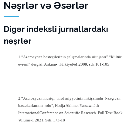
Nəşrlər və Əsərlər
Digər indeksli jurnallardakı
nəşrlər
1.“Azerbaycan besteçilerinin çalışmalarında süit janrı” “Kültür
evreni” dergisi. Ankara-
Türkiye
№1,2009, s
əh.101-105
2.“Azərbaycan musiqi
mədəniyyətinin inkişafında
Naxçıvan
bəstəkarlarının
rolu”
, Hodja Akhmet Yassawi 5th
InternationalConference on Scientific Research. Full Text Book.
Volume-1 2021, Səh. 173-18