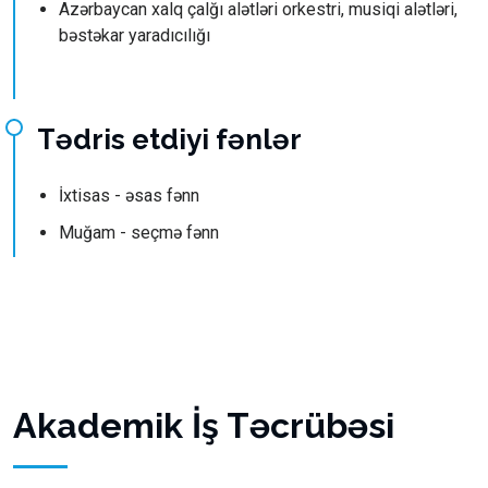
Azərbaycan xalq çalğı alətləri orkestri, musiqi alətləri,
bəstəkar yaradıcılığı
Tədris etdiyi fənlər
İxtisas - əsas fənn
Muğam - seçmə fənn
Akademik İş Təcrübəsi