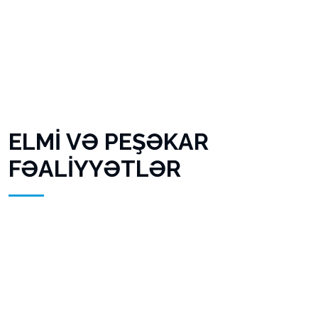
ELMİ VƏ PEŞƏKAR
FƏALİYYƏTLƏR