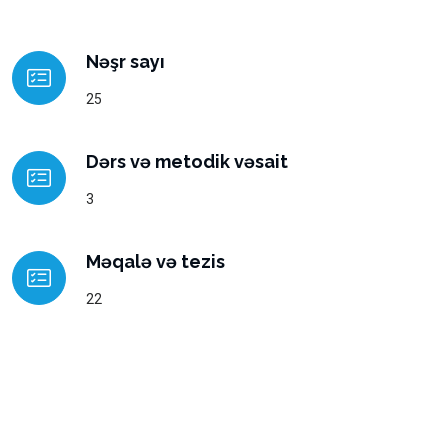
Nəşr sayı
25
Dərs və metodik vəsait
3
Məqalə və tezis
22