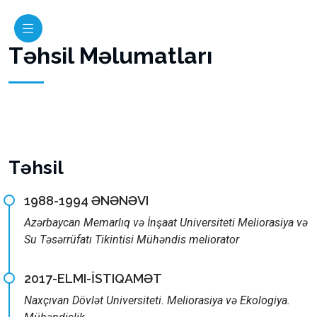
Təhsil Məlumatları
Təhsil
1988-1994 ƏNƏNƏVI
Azərbaycan Memarlıq və İnşaat Universiteti Meliorasiya və
Su Təsərrüfatı Tikintisi Mühəndis meliorator
2017-ELMI-İSTIQAMƏT
Naxçıvan Dövlət Universiteti. Meliorasiya və Ekologiya.