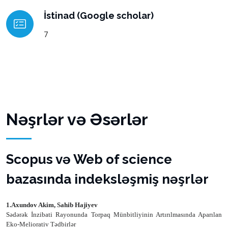
İstinad (Google scholar)
7
Nəşrlər və Əsərlər
Scopus və Web of science
bazasında indeksləşmiş nəşrlər
1.Axundov Akim, Sahib Hajiyev
Sədərək İnzibati Rayonunda Torpaq Münbitliyinin Artırılmasında Aparılan
Eko-Meliorativ Tədbirlər