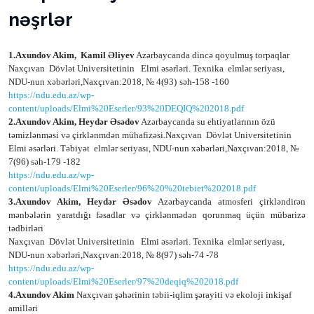
nəşrlər
1.Axundov Akim,
Kamil Əliyev
Azərbaycanda dincə qoyulmuş torpaqlar
Naxçıvan
Dövlət Universitetinin
Elmi əsərləri. Texnika
elmlər seriyası,
NDU-nun xəbərləri,Naxçıvan:2018, № 4(93)
səh-158 -160
https://ndu.edu.az/wp-
content/uploads/Elmi%20Eserler/93%20DEQIQ%202018.pdf
2.Axundov Akim, Heydər Əsədov
Azərbaycanda su ehtiyatlarının özü
təmizlənməsi və çirklənmdən mühafizəsi.Naxçıvan
Dövlət Universitetinin
Elmi əsərləri. Təbiyət
elmlər seriyası, NDU-nun xəbərləri,Naxçıvan:2018, №
7(96) səh-179 -182
https://ndu.edu.az/wp-
content/uploads/Elmi%20Eserler/96%20%20tebiet%202018.pdf
3.Axundov Akim, Heydər Əsədov
Azərbaycanda atmosferi çirkləndirən
mənbələrin yaratdığı fəsadlar və çirklənmədən qorunmaq üçün mübarizə
tədbirləri
Naxçıvan
Dövlət Universitetinin
Elmi əsərləri. Texnika
elmlər seriyası,
NDU-nun xəbərləri,Naxçıvan:2018, № 8(97) səh-74 -78
https://ndu.edu.az/wp-
content/uploads/Elmi%20Eserler/97%20deqiq%202018.pdf
4.Axundov Akim
Naxçıvan şəhərinin təbii-iqlim şərayiti və ekoloji inkişaf
amilləri