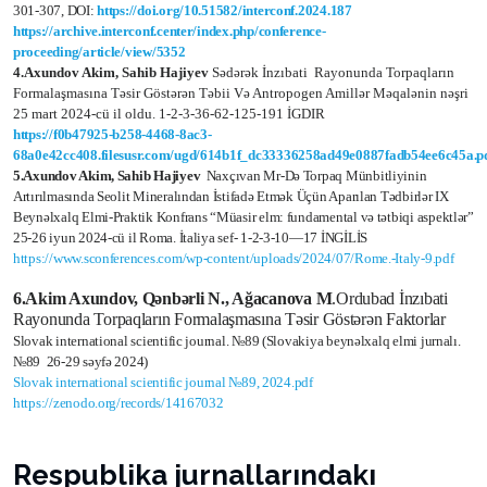
301-307, DOI:
https://doi.org/10.51582/interconf.2024.187
https://archive.interconf.center/index.php/conference-
proceeding/article/view/5352
4.Axundov Akim, Sahib Hajiyev
Sədərək İnzıbati
Rayonunda Torpaqların
Formalaşmasına Təsir Göstərən Təbii Və Antropogen Amillər Məqalənin nəşri
25 mart 2024-cü il oldu. 1-2-3-36-62-125-191 İGDIR
https://f0b47925-b258-4468-8ac3-
68a0e42cc408.filesusr.com/ugd/614b1f_dc33336258ad49e0887fadb54ee6c45a.p
5.Axundov Akim, Sahib Hajiyev
Naxçıvan Mr-Də Torpaq Münbitliyinin
Artırılmasında Seolit Mineralından İstifadə Etmək Üçün Aparılan Tədbirlər IX
Beynəlxalq Elmi-Praktik Konfrans “Müasir elm: fundamental və tətbiqi aspektlər”
25-26 iyun 2024-cü il Roma. İtaliya sef- 1-2-3-10—17 İNGİLİS
https://www.sconferences.com/wp-content/uploads/2024/07/Rome.-Italy-9.pdf
6.Akim Axundov,
Qənbərli N., Ağacanova M
.Ordubad İnzıbati
Rayonunda Torpaqların Formalaşmasına Təsir Göstərən Faktorlar
Slovak international scientific journal. №89 (Slovakiya beynəlxalq elmi jurnalı.
№89
26-29 səyfə 2024)
Slovak international scientific journal №89, 2024.pdf
https://zenodo.org/records/14167032
Respublika jurnallarındakı