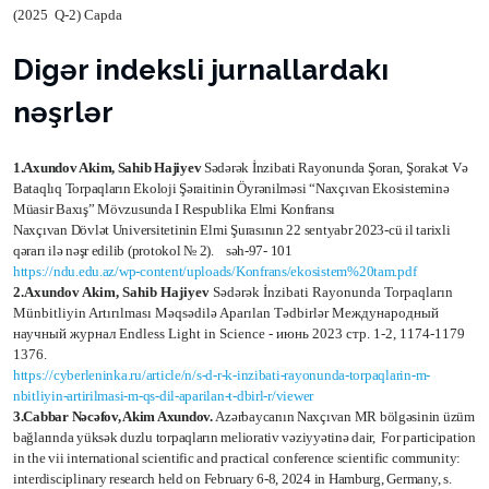
(2025
Q-2) Capda
Digər indeksli jurnallardakı
nəşrlər
1.Axundov Akim, Sahib Hajiyev
Sədərək İnzibati Rayonunda Şoran, Şorakət Və
Bataqlıq Torpaqların Ekoloji Şəraitinin Öyrənilməsi
“Naxçıvan Ekosisteminə
Müasir Baxış” Mövzusunda I Respublika Elmi Konfransı
Naxçıvan Dövlət Universitetinin Elmi Şurasının 22 sentyabr 2023-cü il tarixli
qərarı ilə nəşr edilib (protokol № 2).
səh-97- 101
https://ndu.edu.az/wp-content/uploads/Konfrans/ekosistem%20tam.pdf
2.Axundov Akim, Sahib Hajiyev
Sədərək İnzibati Rayonunda Torpaqların
Münbitliyin Artırılması Məqsədilə Aparılan Tədbirlər Международный
научный журнал Endless Light in Science - июнь 2023 стр. 1-2, 1174-1179
1376.
https://cyberleninka.ru/article/n/s-d-r-k-inzibati-rayonunda-torpaqlarin-m-
nbitliyin-artirilmasi-m-qs-dil-aparilan-t-dbirl-r/viewer
3.Cabbar Nəcəfov, Akim Axundov.
Azərbaycanın Naxçıvan MR bölgəsinin üzüm
bağlarında yüksək duzlu torpaqların meliorativ vəziyyətinə dair,
For participation
in the vii international scientific and practical conference scientific community:
interdisciplinary research held on February 6-8, 2024 in Hamburg, Germany, s.