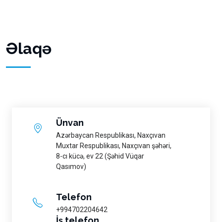
Əlaqə
Ünvan
Azərbaycan Respublikası, Naxçıvan
Muxtar Respublikası, Naxçıvan şəhəri,
8-cı kücə, ev 22 (Şəhid Vüqar
Qasımov)
Telefon
+994702204642
İş telefon