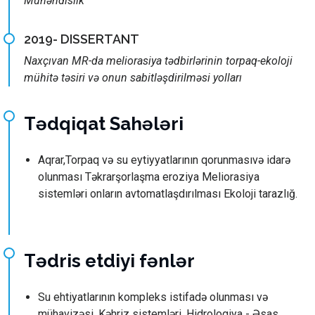
Mühəndislik
2019- DISSERTANT
Naxçıvan MR-da meliorasiya tədbirlərinin torpaq-ekoloji
mühitə təsiri və onun sabitləşdirilməsi yolları
Tədqiqat Sahələri
Aqrar,Torpaq və su eytiyyatlarının qorunmasıvə idarə
olunması Təkrarşorlaşma eroziya Meliorasiya
sistemləri onların avtomatlaşdırılması Ekoloji tarazlığ.
Tədris etdiyi fənlər
Su ehtiyatlarının kompleks istifadə olunması və
mühavizəsi, Kəhriz sistemləri, Hidrologiya - Əsas