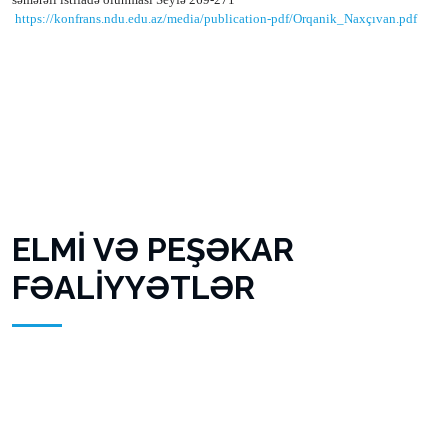
https://konfrans.ndu.edu.az/media/publication-pdf/Orqanik_Naxçıvan.pdf
ELMİ VƏ PEŞƏKAR
FƏALİYYƏTLƏR