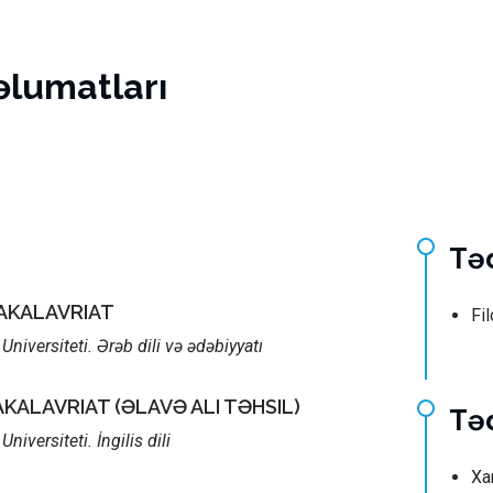
əlumatları
Tə
BAKALAVRIAT
Fi
niversiteti. Ərəb dili və ədəbiyyatı
AKALAVRIAT (ƏLAVƏ ALI TƏHSIL)
Təd
niversiteti. İngilis dili
Xa