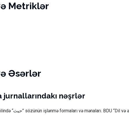
və Metriklər
və Əsərlər
 jurnallarındakı nəşrlər
lində “
” sözünün işlənmə formaları və mənaları. BDU “Dil və 
حيث