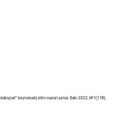
ədəbiyyat” beynəlxalq elmi-nəzəri jurnal, Bakı 2022, №1(118),