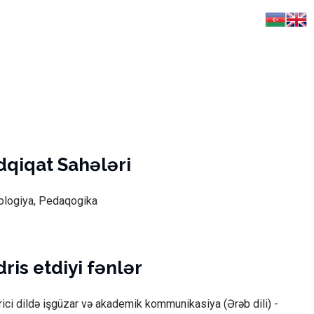
dqiqat Sahələri
lologiya, Pedaqogika
ris etdiyi fənlər
rici dildə işgüzar və akademik kommunikasiya (Ərəb dili) -