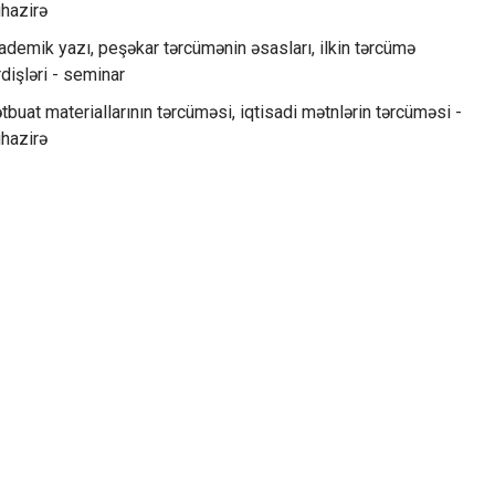
hazirə
ademik yazı, peşəkar tərcümənin əsasları, ilkin tərcümə
dişləri - seminar
tbuat materiallarının tərcüməsi, iqtisadi mətnlərin tərcüməsi -
hazirə