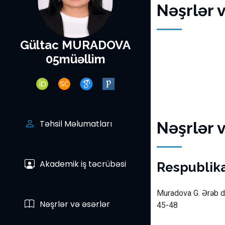
Nəşrlər 
Gültac MURADOVA
05müəllim
Təhsil Məlumatları
Nəşrlər 
Akademik iş təcrübəsi
Respublika
Muradova G. Ərəb di
Nəşrlər və əsərlər
45-48