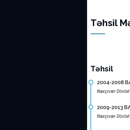
Təhsil M
Təhsil
2004-2008 
Naxçıvan Dövlət U
2009-2013 B
Naxçıvan Dövlət U