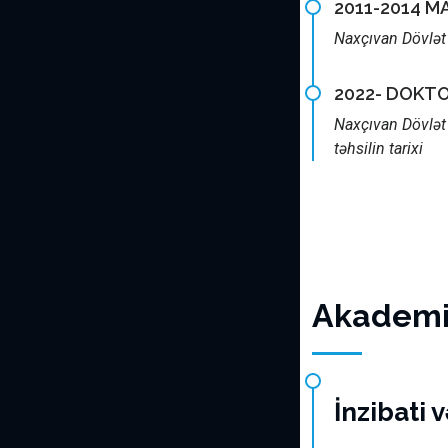
2011-2014 
Naxçıvan Dövlət 
2022- DOKT
Naxçıvan Dövlət
təhsilin tarixi
Akademik
İnzibati 