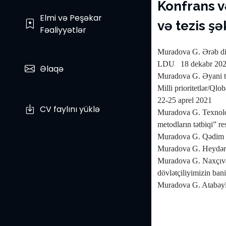
Konfrans 
Elmi və Peşəkar
və tezis şə
Fəaliyyətlər
Muradova G. Ərəb dili
LDU
18 dekabr 20
Əlaqə
Muradova G. Əyani tə
Milli prioritetlər/Qlob
22-25 aprel 2021
CV faylını yüklə
Muradova G. Texnologi
metodların tətbiqi” 
Muradova G. Qədim di
Muradova G. Heydər Əl
Muradova G. Naxçıvan
dövlətçiliyimizin ban
Muradova G. Atabəyl