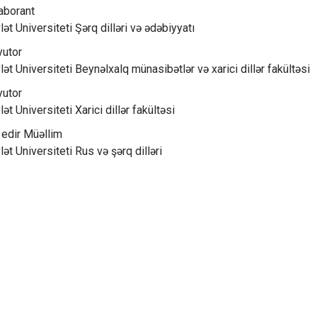
aborant
t Universiteti Şərq dilləri və ədəbiyyatı
utor
ət Universiteti Beynəlxalq münasibətlər və xarici dillər fakültəsi
utor
t Universiteti Xarici dillər fakültəsi
edir Müəllim
ət Universiteti Rus və şərq dilləri