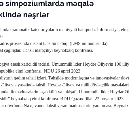
və simpoziumlarda məqalə
klində nəşrlər
ndə qrammatik kateqoriyaların mahiyyəti haqqında. İnformasiya, elm, t
20
dris prosesində distant təhsilin tətbiqi (LMS nümunəsində).
al çağırışlar. Təhsil idarəçiliyi beynəlxalq konfransı.
ya əsaslı xarici dil tədrisi. Ümummilli lider Heydər Əliyevin 100 illiy
respublika elmi konfransı. NDU 26 aprel 2023
yarın qədim təhsil izləri. Təhsildə modernləşmə və innovasiyalar döv
iyev siyasətində təhsil. Heydər Əliyev və milli dövlətçilik məsələləri
da ilk mədrəsələrin təşəkkülü və inkişafı. Ümummilli lider Heydər Əl
isidir” beynəlxalq elmi konfransı. BDU Qazax filialı 22 noyabr 2023
ər dövründə Naxçıvanda təhsil verən mədrəsələrin yaranması. Beynəl