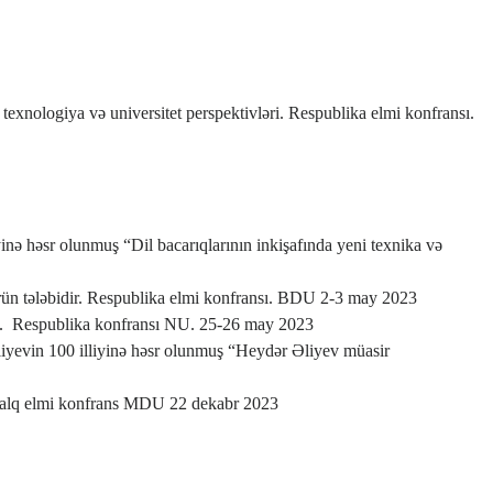
exnologiya və universitet perspektivləri. Respublika elmi konfransı.
inə həsr olunmuş “Dil bacarıqlarının inkişafında yeni texnika və
rün tələbidir. Respublika elmi konfransı. BDU 2-3 may 2023
.
Respublika konfransı NU. 25-26 may 2023
iyevin 100 illiyinə həsr olunmuş “Heydər Əliyev müasir
xalq elmi konfrans MDU 22 dekabr 2023