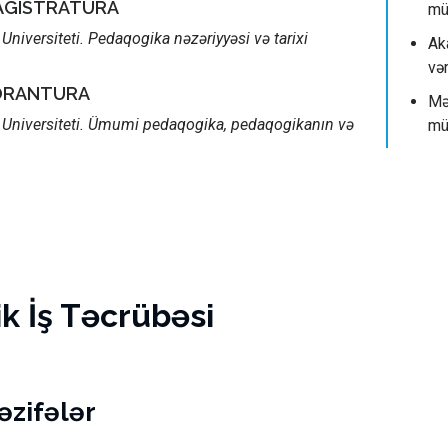
MAGISTRATURA
mü
Universiteti. Pedaqogika nəzəriyyəsi və tarixi
Ak
vər
ORANTURA
Mə
 Universiteti. Ümumi pedaqogika, pedaqogikanın və
mü
 İş Təcrübəsi
vəzifələr