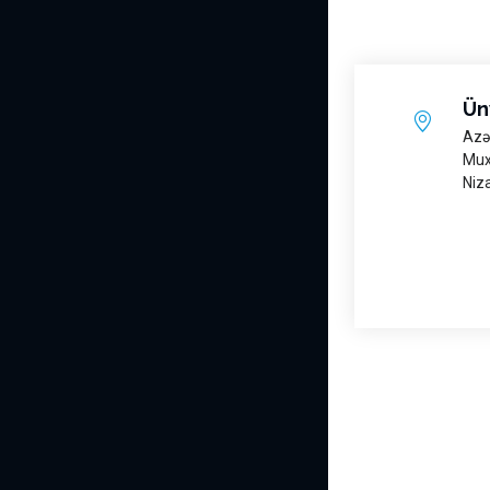
Ün
Azə
Mux
Niz