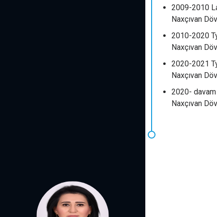
2009-2010 L
Naxçıvan Dövlə
2010-2020 Ty
Naxçıvan Dövl
2020-2021 Ty
Naxçıvan Dövlə
2020- davam 
Naxçıvan Dövl