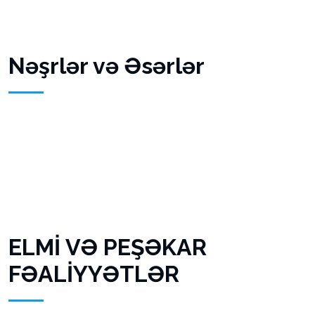
Nəşrlər və Əsərlər
ELMİ VƏ PEŞƏKAR
FƏALİYYƏTLƏR