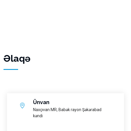
Əlaqə
Ünvan
Naxçıvan MR, Babək rayon Şəkərabad
kəndi