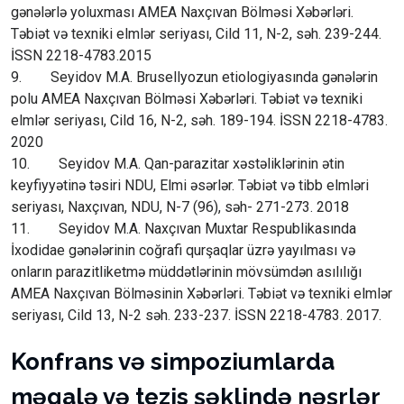
gənələrlə yoluxması AMEA Naxçıvan Bölməsi Xəbərləri.
Təbiət və texniki elmlər seriyası, Cild 11, N-2, səh. 239-244.
İSSN 2218-4783.2015
9. Seyidov M.A. Brusellyozun etiologiyasında gənələrin
polu AMEA Naxçıvan Bölməsi Xəbərləri. Təbiət və texniki
elmlər seriyası, Cild 16, N-2, səh. 189-194. İSSN 2218-4783.
2020
10. Seyidov M.A. Qan-parazitar xəstəliklərinin ətin
keyfiyyətinə təsiri NDU, Elmi əsərlər. Təbiət və tibb elmləri
seriyası, Naxçıvan, NDU, N-7 (96), səh- 271-273. 2018
11. Seyidov M.A. Naxçıvan Muxtar Respublikasında
İxodidae gənələrinin coğrafi qurşaqlar üzrə yayılması və
onların parazitliketmə müddətlərinin mövsümdən asılılığı
AMEA Naxçıvan Bölməsinin Xəbərləri. Təbiət və texniki elmlər
seriyası, Cild 13, N-2 səh. 233-237. İSSN 2218-4783. 2017.
Konfrans və simpoziumlarda
məqalə və tezis şəklində nəşrlər