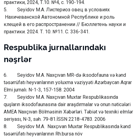
практики, 2024, Т.10. №4, с. 190-194.
5. Seyidov M.A. Листериоз овец в условиях
Нахичеванской Автономной Республике и роль
клещей в его распространении // Бюллетень науки и
практики. 2024. Т. 10. №11. С. 336-341.
Respublika jurnallarındakı
nəşrlər
6. Seyidov M.A. Naxçıvan MR-də iksodofauna və kənd
təsərrüfatı heyvanlarının yoluxma vəziyyəti Azərbaycan Aqrar
Elmi jurnalı. N-1-3, 157-158. 2004
7. Seyidov M.A. Naxçıvan Muxtar Respublikasında
quşların iksodofaunasına dair araşdırmalar və onun nəticələri
AMEA Naxçıvan Bölməsinin Xəbərləri. Təbiət və texniki elmlər
seriyası, N-3, səh. 79-81.İSSN 2218-4783. 2006
8. Seyidov M.A. Naxçıvan Muxtar Respublikasında kənd
təsərrüfatı heyvanlarının Rh.bursa növ