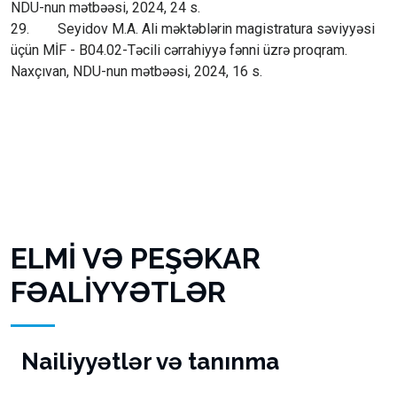
NDU-nun mətbəəsi, 2024, 24 s.
29. Seyidov M.A. Ali məktəblərin magistratura səviyyəsi
üçün MİF - B04.02-Təcili cərrahiyyə fənni üzrə proqram.
Naxçıvan, NDU-nun mətbəəsi, 2024, 16 s.
ELMİ VƏ PEŞƏKAR
FƏALİYYƏTLƏR
Nailiyyətlər və tanınma