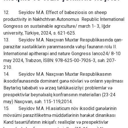
12. Seyidov M.A. Effect of babeziosis on sheep
productivity in Nakhchtvan Autonomus Republic İnternational
Gongress on sustainable agrıculture/ march 1- 3, Iğdır
university, Türkiye, 2024, s. 621-625.
13. Seyidov M.A. Naxçıvan Muxtar Respublikasında qan-
parazitar xəstəliklərin yaranmasında vəhşi faunanın rolu II.
İnternational apitherapi and nature Gongress Ianco24/ 8-10
may 2024, Trabzon, İSBN: 978-625-00-7926-3, səh. 207-
210.
14. Seyidov M.A. Naxçıvan Muxtar Respublikasının
iksodofaunasında dominant gənə növləri və onların yayılması
Baytarlıq təbabəti və ərzaq təhlükəsizliyi: problemlər və
prespektivlər beynəlxalq konfransının materialları (23-24
may) Naxçıvan, səh. 115-119,2014.
15. Seyidov M.A. Hl.asiaticum növ iksodid gənələrinin
mövsümi parazitliketmə müddətlərinin hərəkət dinanikası
Kənd təsərrüfatının inkişafı: reallıqlar və prespektivlər