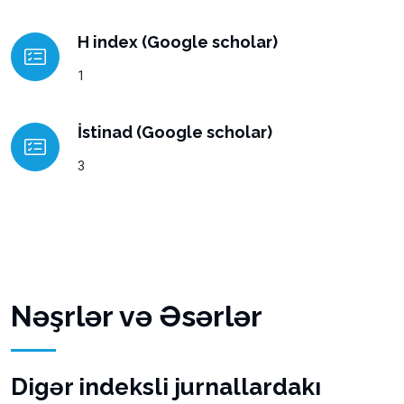
H index (Google scholar)
1
İstinad (Google scholar)
3
Nəşrlər və Əsərlər
Digər indeksli jurnallardakı