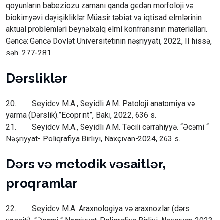
qoyunların babeziozu zamanı qanda gedən morfoloji və
biokimyəvi dəyişikliklər Müasir təbiət və iqtisad elmlərinin
aktual problemləri beynəlxalq elmi konfransının materialları.
Gəncə: Gəncə Dövlət Universitetinin nəşriyyatı, 2022, II hissə,
səh. 277-281.
Dərsliklər
20. Seyidov M.A., Seyidli A.M. Patoloji anatomiya və
yarma (Dərslik).”Ecoprint”, Bakı, 2022, 636 s.
21. Seyidov M.A., Seyidli A.M. Təcili cərrahiyyə. “Əcəmi “
Nəşriyyat- Poliqrafiya Birliyi, Naxçıvan-2024, 263 s.
Dərs və metodik vəsaitlər,
proqramlar
22. Seyidov M.A. Araxnologiya və araxnozlar (dərs