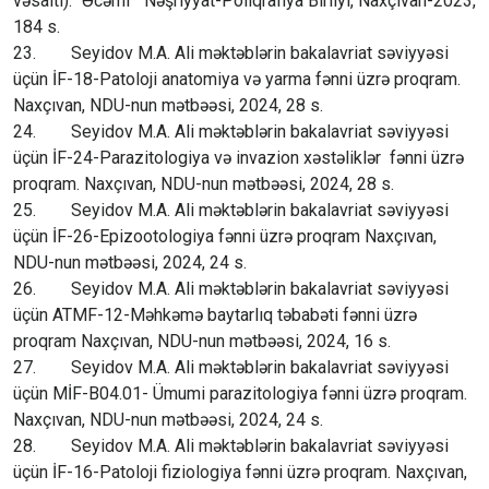
vəsaiti). “Əcəmi “ Nəşriyyat-Poliqrafiya Birliyi, Naxçıvan-2023,
184 s.
23. Seyidov M.A. Ali məktəblərin bakalavriat səviyyəsi
üçün İF-18-Patoloji anatomiya və yarma fənni üzrə proqram.
Naxçıvan, NDU-nun mətbəəsi, 2024, 28 s.
24. Seyidov M.A. Ali məktəblərin bakalavriat səviyyəsi
üçün İF-24-Parazitologiya və invazion xəstəliklər fənni üzrə
proqram. Naxçıvan, NDU-nun mətbəəsi, 2024, 28 s.
25. Seyidov M.A. Ali məktəblərin bakalavriat səviyyəsi
üçün İF-26-Epizootologiya fənni üzrə proqram Naxçıvan,
NDU-nun mətbəəsi, 2024, 24 s.
26. Seyidov M.A. Ali məktəblərin bakalavriat səviyyəsi
üçün ATMF-12-Məhkəmə baytarlıq təbabəti fənni üzrə
proqram Naxçıvan, NDU-nun mətbəəsi, 2024, 16 s.
27. Seyidov M.A. Ali məktəblərin bakalavriat səviyyəsi
üçün MİF-B04.01- Ümumi parazitologiya fənni üzrə proqram.
Naxçıvan, NDU-nun mətbəəsi, 2024, 24 s.
28. Seyidov M.A. Ali məktəblərin bakalavriat səviyyəsi
üçün İF-16-Patoloji fiziologiya fənni üzrə proqram. Naxçıvan,