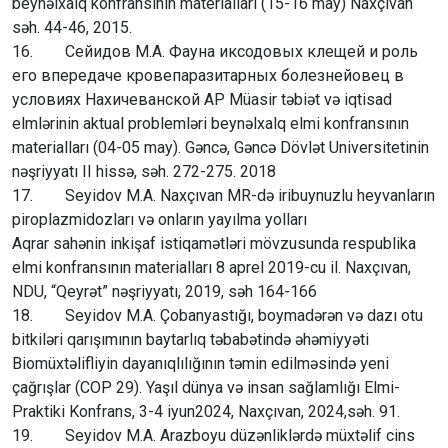
beynəlxalq konfransının materialları (15-16 may) Naxçıvan
səh. 44-46, 2015.
16. Сейидов М.А. Фауна иксодовых клещей и роль
его впередаче кровепаразитарных болезнейовец в
условиях Нахичеванской АР Müasir təbiət və iqtisad
elmlərinin aktual problemləri beynəlxalq elmi konfransının
materialları (04-05 may). Gəncə, Gəncə Dövlət Universitetinin
nəşriyyatı II hissə, səh. 272-275. 2018
17. Seyidov M.A. Naxçıvan MR-də iribuynuzlu heyvanların
piroplazmidozları və onların yayılma yolları
Aqrar sahənin inkişaf istiqamətləri mövzusunda respublika
elmi konfransının materialları 8 aprel 2019-cu il. Naxçıvan,
NDU, “Qeyrət” nəşriyyatı, 2019, səh 164-166
18. Seyidov M.A. Çobanyastığı, boymadərən və dazı otu
bitkiləri qarışımının baytarlıq təbabətində əhəmiyyəti
Biomüxtəlifliyin dayanıqlılığının təmin edilməsində yeni
çağrışlar (COP 29). Yaşıl dünya və insan sağlamlığı Elmi-
Praktiki Konfrans, 3-4 iyun2024, Naxçıvan, 2024,səh. 91.
19. Seyidov M.A. Arazboyu düzənliklərdə müxtəlif cins