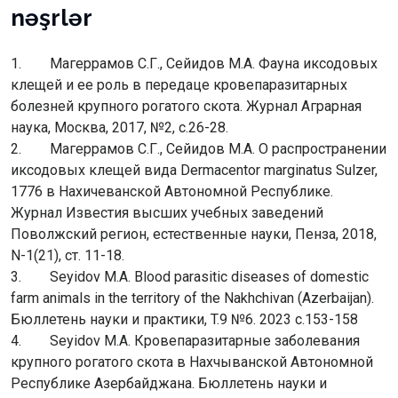
nəşrlər
1. Maгеррамов С.Г., Сейидов М.А. Фауна иксодовых
клещей и ее роль в передаце кровепаразитарных
болезней крупного рогатого скота. Журнал Аграрная
наука, Москва, 2017, №2, с.26-28.
2. Maгеррамов С.Г., Сейидов М.А. О распространении
иксодовых клещей вида Dermacentor marginatus Sulzer,
1776 в Нахичеванской Автономной Республике.
Журнал Известия высших учебных заведений
Поволжский регион, естественные науки, Пенза, 2018,
N-1(21), ст. 11-18.
3. Seyidov M.A. Blood parasitic diseases of domestic
farm animals in the territory of the Nakhchivan (Azerbaijan).
Бюллетень науки и практики, T.9 №6. 2023 c.153-158
4. Seyidov M.A. Кровепаразитарные заболевания
крупного рогатого скота в Нахчыванской Автономной
Республике Азербайджана. Бюллетень науки и