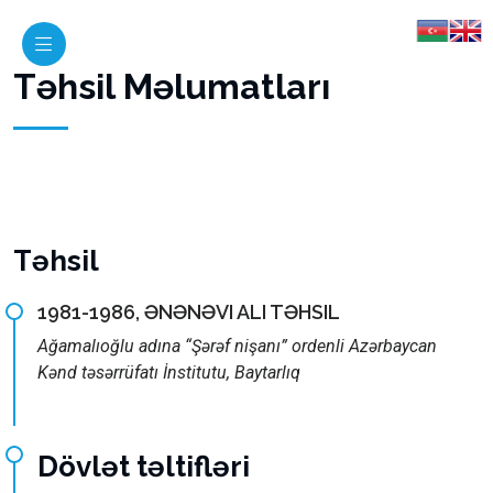
Təhsil Məlumatları
Təhsil
1981-1986, ƏNƏNƏVI ALI TƏHSIL
Ağamalıoğlu adına “Şərəf nişanı” ordenli Azərbaycan
Kənd təsərrüfatı İnstitutu, Baytarlıq
Dövlət təltifləri