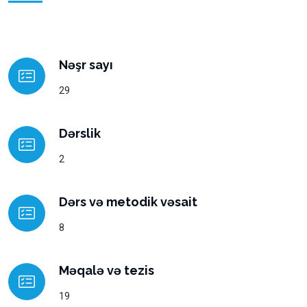
Nəşr sayı
29
Dərslik
2
Dərs və metodik vəsait
8
Məqalə və tezis
19