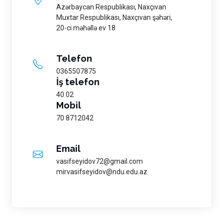
Azərbaycan Respublikası, Naxçıvan
Muxtar Respublikası, Naxçıvan şəhəri,
20-ci məhəllə ev 18
Telefon
0365507875
İş telefon
40 02
Mobil
70 8712042
Email
vasifseyidov72@gmail.com
mirvasifseyidov@ndu.edu.az