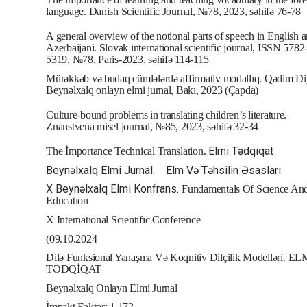
language. Danish Scientific Journal, №78, 2023, səhifə 76-78
A general overview of the notional parts of speech in English 
Azerbaijani. Slovak international scientific journal, ISSN 5782
5319, №78, Paris-2023, səhifə 114-115
Mürəkkəb və budaq cümlələrdə affirmativ modallıq. Qədim Di
Beynəlxalq onlayn elmi jurnal, Bakı, 2023 (Çapda)
Culture-bound problems in translating children’s literature.
Znanstvena misel journal, №85, 2023, səhifə 32-34
Elmi Tədqiqat
The İmportance Technical Translation.
Beynəlxalq Elmi Jurnal.
Elm Və Təhsilin Əsasları
X Beynəlxalq Elmi Konfrans.
Fundamentals Of Scıence An
Educatıon
X Internatıonal Scıentıfıc Conference
(09.10.2024
Dilə Funksional Yanaşma Və Koqnitiv Dilçilik Modelləri.
EL
TƏDQİQAT
Beynəlxalq Onlayn Elmi Jurnal
İmpakt Faktor: 1.172