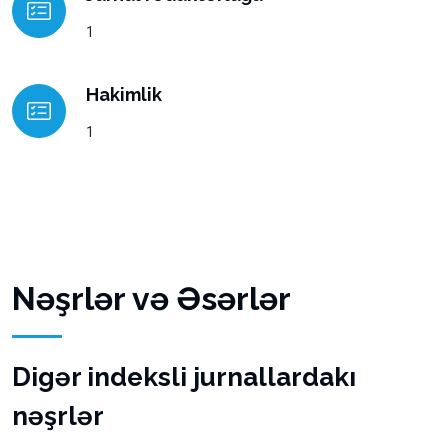
1
Hakimlik
1
Nəşrlər və Əsərlər
Digər indeksli jurnallardakı
nəşrlər