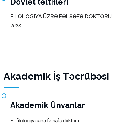
Dövlət təltifləri
FILOLOGIYA ÜZRƏ FƏLSƏFƏ DOKTORU
2023
Akademik İş Təcrübəsi
Akademik Ünvanlar
filologiya üzrə fəlsəfə doktoru