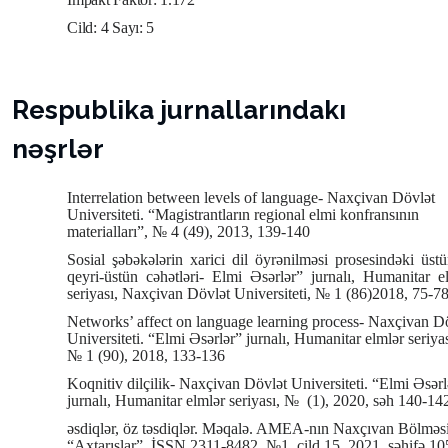
Cild: 4 Sayı: 5
Respublika jurnallarındakı
nəşrlər
Interrelation between levels of language- Naxçivan Dövlət
Universiteti. “Magistrantların regional elmi konfransının
materialları”, № 4 (49), 2013, 139-140
Sosial şəbəkələrin xarici dil öyrənilməsi prosesindəki üst
qeyri-üstün cəhətləri- Elmi Əsərlər” jurnalı, Humanitar e
seriyası, Naxçivan Dövlət Universiteti, № 1 (86)2018, 75-7
Networks’ affect on language learning process- Naxçivan D
Universiteti. “Elmi Əsərlər” jurnalı, Humanitar elmlər seriyas
№ 1 (90), 2018, 133-136
Koqnitiv dilçilik- Naxçivan Dövlət Universiteti. “Elmi Əsərl
jurnalı, Humanitar elmlər seriyası, №
(1), 2020, səh 140-14
əsdiqlər, öz təsdiqlər. Məqalə. AMEA-nın Naxçıvan Bölməsi
“Axtarışlar”, İSSN 2311-8482, №1, cild 15, 2021, səhifə 10