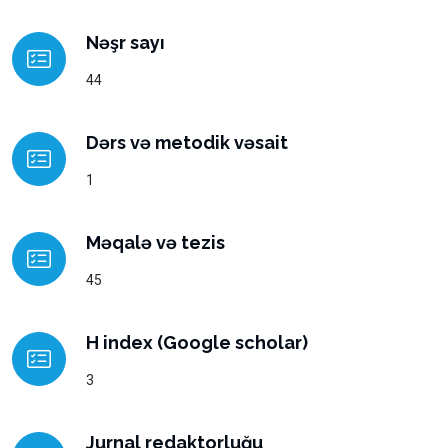
Nəşr sayı
44
Dərs və metodik vəsait
1
Məqalə və tezis
45
H index (Google scholar)
3
Jurnal redaktorluğu