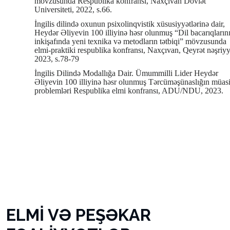
mövzusunda Respublika konfransı, Naxçıvan Dövlət
Universiteti, 2022, s.66.
İngilis dilində oxunun psixolinqvistik xüsusiyyətlərinə dair,
Heydər Əliyevin 100 illiyinə həsr olunmuş “Dil bacarıqların
inkişafında yeni texnika və metodların tətbiqi” mövzusunda
elmi-praktiki respublika konfransı, Naxçıvan, Qeyrət nəşriyy
2023, s.78-79
İngilis Dilində Modallığa Dair. Ümummilli Lider Heydər
Əliyevin 100 illiyinə həsr olunmuş Tərcüməşünaslığın müasi
problemləri Respublika elmi konfransı, ADU/NDU, 2023.
ELMİ VƏ PEŞƏKAR