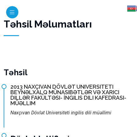
Təhsil Məlumatları
Təhsil
2013 NAXÇIVAN DÖVLƏT UNIVERSITETI
BEYNƏLXALQ MÜNASIBƏTLƏR VƏ XARICI
DILLƏR FAKÜLTƏSI- İNGILIS DILI KAFEDRASI-
MÜƏLLIM
Naxçıvan Dövlət Universiteti ingilis dili müəllimi