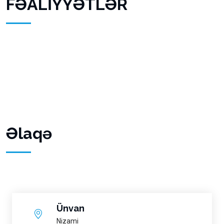
FƏALİYYƏTLƏR
Əlaqə
Ünvan
Nizami