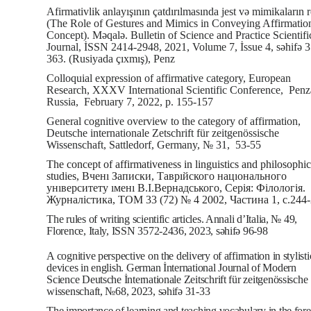
Afirmativlik anlayışının çatdırılmasında jest və mimikaların 
(The Role of Gestures and Mimics in Conveying Affirmatio
Concept). Məqalə. Bulletin of Science and Practice Scientifi
Journal, İSSN 2414-2948, 2021, Volume 7, İssue 4, səhifə 
363. (Rusiyada çıxmış), Penz
Colloquial expression of affirmative category, European
Research, XXXV International Scientific Conference,
Penz
Russia,
February 7, 2022, p. 155-157
General cognitive overview to the category of affirmation,
Deutsche internationale Zetschrift für zeitgenössische
Wissenschaft, Sattledorf, Germany, № 31,
53-55
The concept of affirmativeness in linguistics and philosophic
studies, Вченı Записки, Таврıйского нацıонального
унıверситету ıменı В.I.Вернадського, Серiя: Фiлологiя.
Журналicтика, ТОМ 33 (72) № 4 2002, Частина 1, c.244-
The rules of writing scientific articles. Annali d’Italia, № 49,
Florence, Italy, ISSN 3572-2436, 2023, səhifə 96-98
A cognitive perspective on the delivery of affirmation in stylisti
devices in english. German İnternational Journal of Modern
Science Deutsche İnternationale Zeitschrift für zeitgenössische
wissenschaft, №68, 2023, səhifə 31-33
The importance of learning and teaching vocabulary in the for