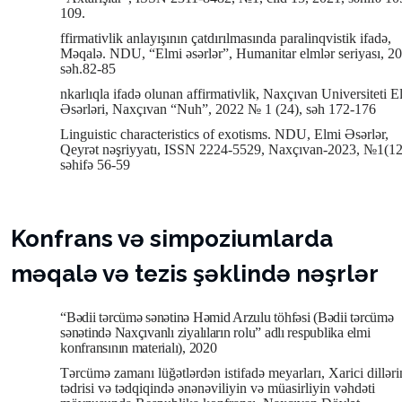
109.
ffirmativlik anlayışının çatdırılmasında paralinqvistik ifadə,
Məqalə. NDU, “Elmi əsərlər”, Humanitar elmlər seriyası, 2
səh.82-85
nkarlıqla ifadə olunan affirmativlik, Naxçıvan Universiteti E
Əsərləri, Naxçıvan “Nuh”, 2022 № 1 (24), səh 172-176
Linguistic characteristics of exotisms. NDU, Elmi Əsərlər,
Qeyrət nəşriyyatı, ISSN 2224-5529, Naxçıvan-2023, №1(12
səhifə 56-59
Konfrans və simpoziumlarda
məqalə və tezis şəklində nəşrlər
“Bədii tərcümə sənətinə Həmid Arzulu töhfəsi (Bədii tərcümə
sənətində Naxçıvanlı ziyalıların rolu” adlı respublika elmi
konfransının materialı), 2020
Tərcümə zamanı lüğətlərdən istifadə meyarları, Xarici dilləri
tədrisi və tədqiqində ənənəviliyin və müasirliyin vəhdəti