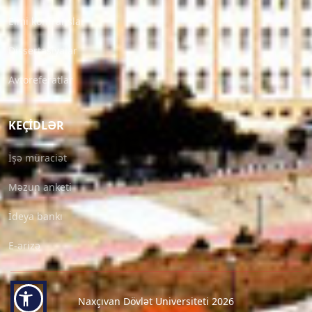
Elmi konfranslar
Dissertasiyalar
Avtoreferatlar
KEÇIDLƏR
İşə müraciət
Məzun anketi
İdeya bankı
E-ərizə
Naxçıvan Dövlət Universiteti 2026