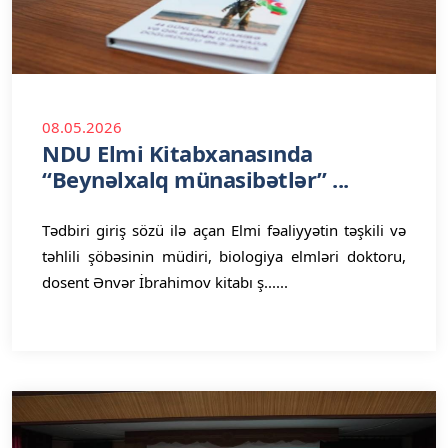
08.05.2026
NDU Elmi Kitabxanasında
“Beynəlxalq münasibətlər” ...
Tədbiri giriş sözü ilə açan Elmi fəaliyyətin təşkili və
təhlili şöbəsinin müdiri, biologiya elmləri doktoru,
dosent Ənvər İbrahimov kitabı ş......