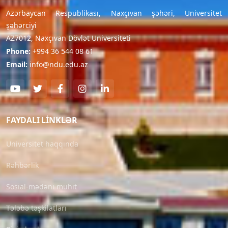
Azərbaycan Respublikası, Naxçıvan şəhəri, Universitet
şəhərciyi
AZ7012, Naxçıvan Dövlət Universiteti
Phone:
+994 36 544 08 61
Email:
info@ndu.edu.az
FAYDALI LINKLƏR
Universitet haqqında
Rəhbərlik
Sosial-mədəni mühit
Tələbə təşkilatları