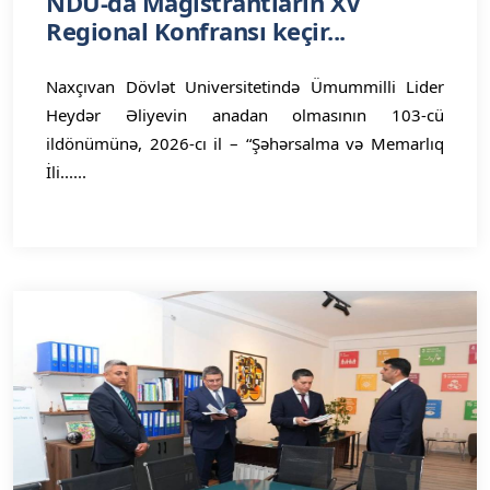
NDU-da Magistrantların XV
Regional Konfransı keçir...
Naxçıvan Dövlət Universitetində Ümummilli Lider
Heydər Əliyevin anadan olmasının 103-cü
ildönümünə, 2026-cı il – “Şəhərsalma və Memarlıq
İli......