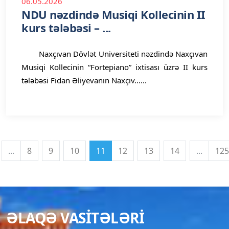
06.05.2026
NDU nəzdində Musiqi Kollecinin II
kurs tələbəsi – ...
Naxçıvan Dövlət Universiteti nəzdində Naxçıvan
Musiqi Kollecinin “Fortepiano” ixtisası üzrə II kurs
tələbəsi Fidan Əliyevanın Naxçıv......
...
8
9
10
11
12
13
14
...
125
ƏLAQƏ VASITƏLƏRI