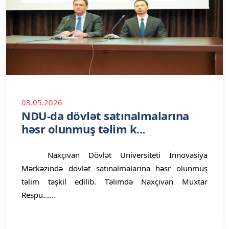
03.05.2026
NDU-da dövlət satınalmalarına
həsr olunmuş təlim k...
Naxçıvan Dövlət Universiteti İnnovasiya
Mərkəzində dövlət satınalmalarına həsr olunmuş
təlim təşkil edilib. Təlimdə Naxçıvan Muxtar
Respu......