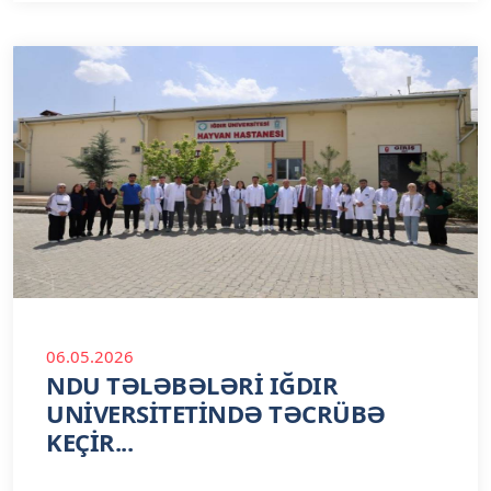
06.05.2026
NDU TƏLƏBƏLƏRİ IĞDIR
UNİVERSİTETİNDƏ TƏCRÜBƏ
KEÇİR...