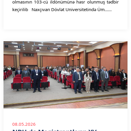
olmasının 103-cü ildönümünə həsr olunmuş tədbir
keçirilib Naxçıvan Dövlət Universitetində Üm......
08.05.2026