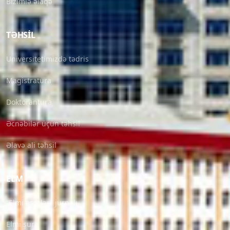
Bizimlə əlaqə
TƏHSIL
Universitetimizdə tədris
Magistratura
Doktorantura
Əcnəbilər üçün təhsil
Əlavə ali təhsil
ELM
“Elmi əsərlər” jurnalı
Elmi şura