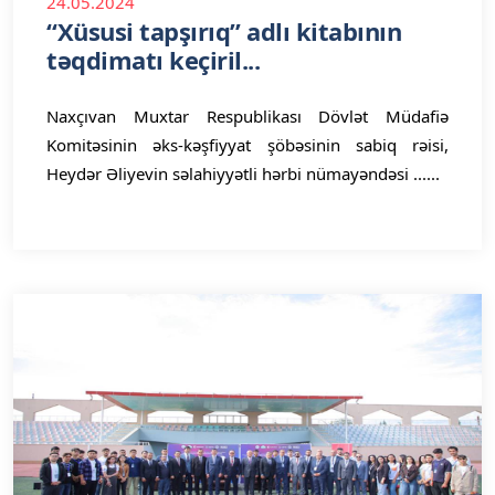
24.05.2024
“Xüsusi tapşırıq” adlı kitabının
təqdimatı keçiril...
Naxçıvan Muxtar Respublikası Dövlət Müdafiə
Komitəsinin əks-kəşfiyyat şöbəsinin sabiq rəisi,
Heydər Əliyevin səlahiyyətli hərbi nümayəndəsi ......