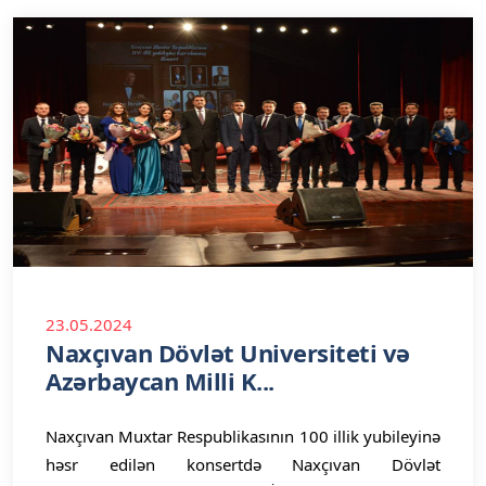
23.05.2024
Naxçıvan Dövlət Universiteti və
Azərbaycan Milli K...
Naxçıvan Muxtar Respublikasının 100 illik yubileyinə
həsr edilən konsertdə Naxçıvan Dövlət