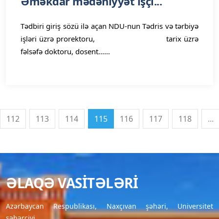
Əməkdar mədəniyyət işçi...
Tədbiri giriş sözü ilə açan NDU-nun Tədris və tərbiyə
işləri üzrə prorektoru, tarix üzrə
fəlsəfə doktoru, dosent......
112
113
114
115
116
117
118
...
ƏLAQƏ VASITƏLƏRI
Azərbaycan Respublikası, Naxçıvan şəhəri, Universitet
şəhərciyi