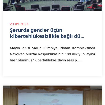
23.05.2024
Şərurda gənclər üçün
kibertəhlükəsizliklə bağlı dü...
Mayın 22-si Şərur Olimpiya İdman Kompleksində
Naxçıvan Muxtar Respublikasının 100 illik yubileyinə
həsr olunmuş "Kibertəhlükəsizliyin əsas p......