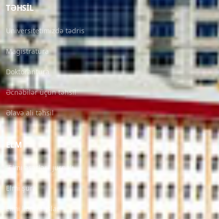
TƏHSIL
Universitetimizdə tədris
Magistratura
Doktorantura
Əcnəbilər üçün təhsil
Əlavə ali təhsil
ELM
“Elmi əsərlər” jurnalı
Elmi şura
Elmi konfranslar