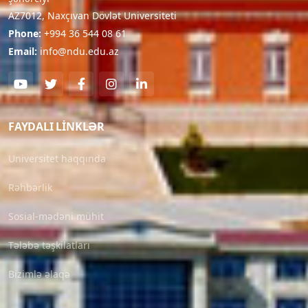
AZ7012, Naxçıvan Dövlət Universiteti
Phone:
+994 36 544 08 61
Email:
info@ndu.edu.az
FAYDALI LINKLƏR
Universitet haqqında
Rəhbərlik
Sosial-mədəni mühit
Tələbə təşkilatları
Bizimlə əlaqə