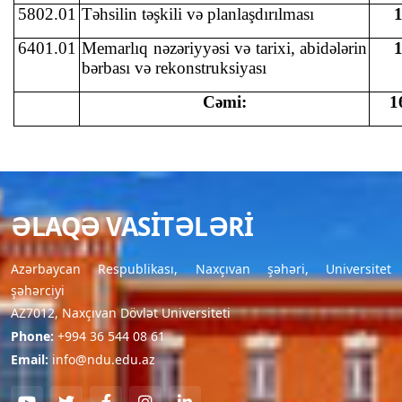
5802.01
Təhsilin təşkili və planlaşdırılması
6401.01
Memarlıq nəzəriyyəsi və tarixi, abidələrin
bərbası və rekonstruksiyası
Cəmi:
1
ƏLAQƏ VASITƏLƏRI
Azərbaycan Respublikası, Naxçıvan şəhəri, Universitet
şəhərciyi
AZ7012, Naxçıvan Dövlət Universiteti
Phone:
+994 36 544 08 61
Email:
info@ndu.edu.az