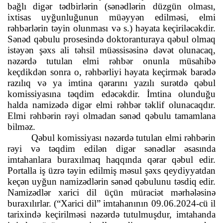
bağlı digər tədbirlərin (sənədlərin düzgün olması,
ixtisas uyğunluğunun müəyyən edilməsi, elmi
rəhbərlərin təyin olunması və s.) həyata keçiriləcəkdir.
Sənəd qəbulu prosesində doktoranturaya qəbul olmaq
istəyən şəxs ali təhsil müəssisəsinə dəvət olunacaq,
nəzərdə tutulan elmi rəhbər onunla müsahibə
keçdikdən sonra o, rəhbərliyi həyata keçirmək barədə
razılıq və ya imtina qərarını yazılı surətdə qəbul
komissiyasına təqdim edəcəkdir. İmtina olunduğu
halda namizədə digər elmi rəhbər təklif olunacaqdır.
Elmi rəhbərin rəyi olmadan sənəd qəbulu tamamlana
bilməz.
Qəbul komissiyası nəzərdə tutulan elmi rəhbərin
rəyi və təqdim edilən digər sənədlər əsasında
imtahanlara buraxılmaq haqqında qərar qəbul edir.
Portalla iş üzrə təyin edilmiş məsul şəxs qeydiyyatdan
keçən uyğun namizədlərin sənəd qəbulunu təsdiq edir.
Namizədlər xarici dil üçün müraciət mərhələsinə
buraxılırlar. (“Xarici dil” imtahanının 09.06.2024-cü il
tarixində keçirilməsi nəzərdə tutulmuşdur, imtahanda