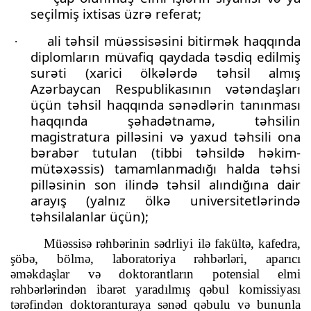
seçilmiş ixtisas üzrə referat;
ali təhsil müəssisəsini bitirmək haqqında
·
diplomların müvafiq qaydada təsdiq edilmiş
surəti (xarici ölkələrdə təhsil almış
Azərbaycan Respublikasının vətəndaşları
üçün təhsil haqqında sənədlərin tanınması
haqqında şəhadətnamə, təhsilin
magistratura pilləsini və yaxud təhsili ona
bərabər tutulan (tibbi təhsildə həkim-
mütəxəssis) tamamlanmadığı halda təhsi
pilləsinin son ilində təhsil alındığına dair
arayış (yalnız ölkə universitetlərində
təhsilalanlar üçün);
Müəssisə rəhbərinin sədrliyi ilə fakültə, kafedra,
şöbə, bölmə, laboratoriya rəhbərləri, aparıcı
əməkdaşlar və doktorantların potensial elmi
rəhbərlərindən ibarət yaradılmış qəbul komissiyası
tərəfindən doktoranturaya sənəd qəbulu və bununla