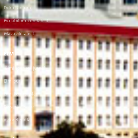
Doktorantura
Əcnəbilər üçün təhsil
Əlavə ali təhsil
ELM
“Elmi əsərlər” jurnalı
Elmi şura
Elmi konfranslar
Dissertasiyalar
Avtoreferatlar