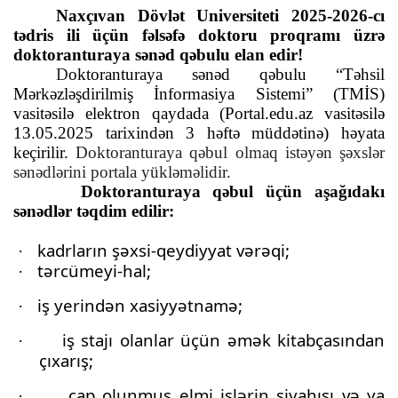
Naxçıvan Dövlət Universiteti 2025-2026-cı
tədris ili üçün fəlsəfə doktoru proqramı üzrə
doktoranturaya sənəd qəbulu elan edir!
D
oktoranturaya sənəd qəbulu “Təhsil
Mərkəzləşdirilmiş İnformasiya Sistemi” (TMİS)
vasitəsilə elektron qaydada (Portal.edu.az vasitəsilə
13.05.2025 tarixindən 3 həftə müddətinə) həyata
keçirilir.
Doktoranturaya qəbul olmaq istəyən şəxslər
sənədlərini portala yükləməlidir.
Doktoranturaya qəbul üçün aşağıdakı
sənədlər təqdim edilir:
kadrların şəxsi-qeydiyyat vərəqi;
·
tərcümeyi-hal;
·
iş yerindən xasiyyətnamə;
·
iş stajı olanlar üçün əmək kitabçasından
·
çıxarış;
çap olunmuş elmi işlərin siyahısı və ya
·