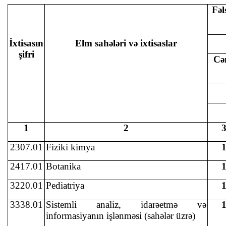
Fəl
İxtisasın
Elm sahələri və ixtisaslar
şifri
Cə
1
2
2307.01
Fiziki kimya
2417.01
Botanika
3220.01
Pediatriya
3338.01
Sistemli analiz, idarəetmə və
informasiyanın işlənməsi (sahələr üzrə)