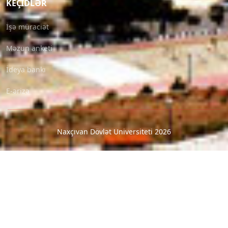
KEÇIDLƏR
İşə müraciət
Məzun anketi
İdeya bankı
E-ərizə
Naxçıvan Dövlət Universiteti 2026