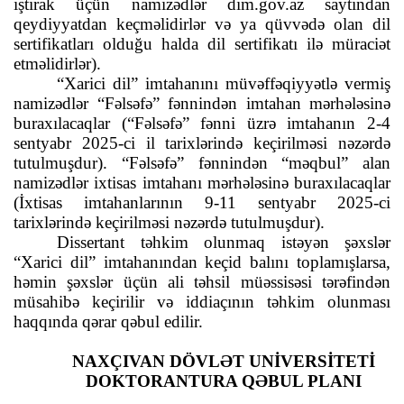
iştirak üçün namizədlər dim.gov.az saytından
qeydiyyatdan keçməlidirlər və ya qüvvədə olan dil
sertifikatları olduğu halda dil sertifikatı ilə müraciət
etməlidirlər).
“Xarici dil” imtahanını müvəffəqiyyətlə vermiş
namizədlər “Fəlsəfə” fənnindən imtahan mərhələsinə
buraxılacaqlar (“Fəlsəfə” fənni üzrə imtahanın 2-4
sentyabr 2025-ci il tarixlərində keçirilməsi nəzərdə
tutulmuşdur). “Fəlsəfə” fənnindən “məqbul” alan
namizədlər ixtisas imtahanı mərhələsinə buraxılacaqlar
(İxtisas imtahanlarının 9-11 sentyabr 2025-ci
tarixlərində keçirilməsi nəzərdə tutulmuşdur).
Dissertant təhkim olunmaq istəyən şəxslər
“Xarici dil” imtahanından keçid balını toplamışlarsa,
həmin şəxslər üçün ali təhsil müəssisəsi tərəfindən
müsahibə keçirilir və iddiaçının təhkim olunması
haqqında qərar qəbul edilir.
NAXÇIVAN DÖVLƏT UNİVERSİTETİ
DOKTORANTURA QƏBUL PLANI