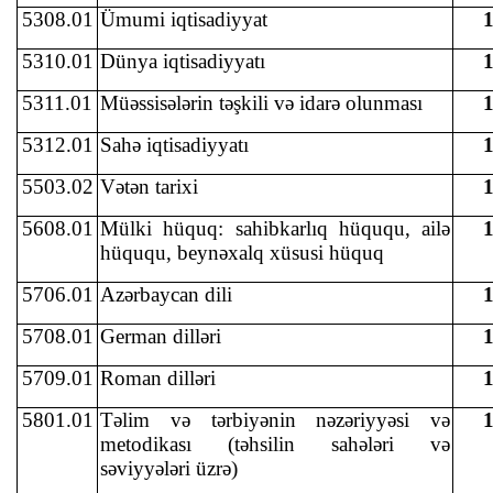
5308.01
Ümumi iqtisadiyyat
5310.01
Dünya iqtisadiyyatı
5311.01
Müəssisələrin təşkili və idarə olunması
5312.01
Sahə iqtisadiyyatı
5503.02
Vətən tarixi
5608.01
Mülki hüquq: sahibkarlıq hüququ, ailə
hüququ, beynəxalq xüsusi hüquq
5706.01
Azərbaycan dili
5708.01
German dilləri
5709.01
Roman dilləri
5801.01
Təlim və tərbiyənin nəzəriyyəsi və
metodikası (təhsilin sahələri və
səviyyələri üzrə)