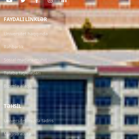
FAYDALI LINKLƏR
Universitet haqqında
Rəhbərlik
Sosial-mədəni mühit
Tələbə təşkilatları
Bizimlə əlaqə
TƏHSIL
Universitetimizdə tədris
Magistratura