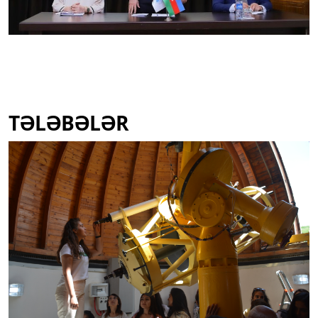
TƏLƏBƏLƏR