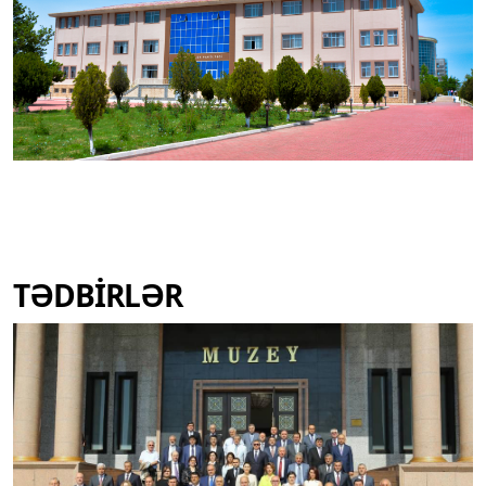
TƏDBİRLƏR