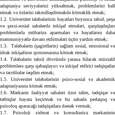
adaptasiya səviyyələrini yüksəltmək, problemlərini həll
etmək və özlərini təkmilləşdirməkdə köməklik etmək;
1.2. Universitet tələbələrinin həyatları boyunca təhsil, peşə
və şəxsi-sosial sahələrdə inkişaf etmələri, qarşılaşdıqları
problemlərlə mübarizə aparmaları və həyatlarını daha
məmnuniyyətlə davam etdirmələri üçün yardım etmək;
1.3.
Tələbələrin (şagirdlərin) sağlam sosial, emosional v
idrak inkişafının qorunmasına kömək etmək;
1.4. Tələbələrin təhsil dövründə yarana biləcək müxtəlif
problemlərə qarşı qabaqlayıcı və inkişaf etdirici tədqiqatlar
və təcrübələr təqdim etmək;
1.5. Universitet tələbələrinin psixo-sosial və akademik
adaptasiyasına kömək etmək;
1.6. Mərkəzin fəaliyyət sahələri üzrə təlim, tədqiqat və
tətbiqlər həyata keçirmək və bu sahədə pedaqoq və
psixoloq aparacağı tədqiqatlara dəstək vermək;
1.7. Psixoloji xidmət və konsultasiya mərkəzinin