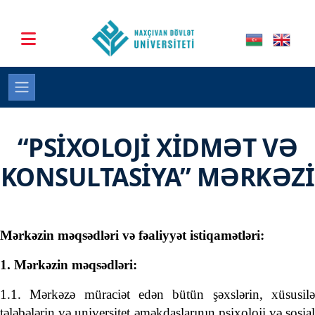
“PSİXOLOJİ XİDMƏT VƏ
KONSULTASİYA” MƏRKƏZİ
Mərkəzin məqsədləri və fəaliyyət istiqamətləri:
1. Mərkəzin məqsədləri:
1.1. Mərkəzə müraciət edən bütün şəxslərin, xüsusilə
tələbələrin və universitet əməkdaşlarının psixoloji və sosial