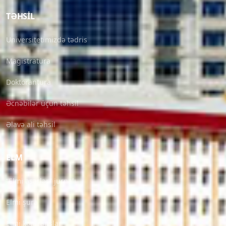
TƏHSIL
Universitetimizdə tədris
Magistratura
Doktorantura
Əcnəbilər üçün təhsil
Əlavə ali təhsil
ELM
“Elmi əsərlər” jurnalı
Elmi şura
Elmi konfranslar