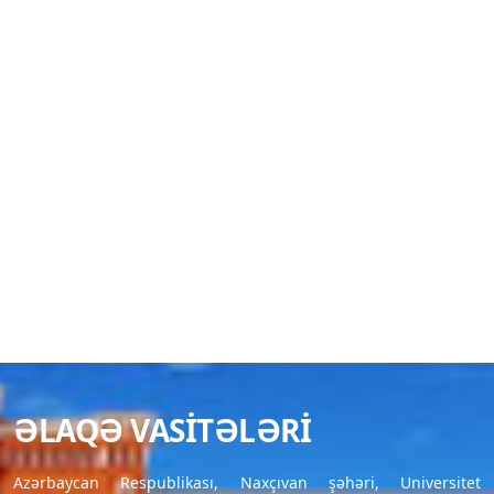
ƏLAQƏ VASITƏLƏRI
Azərbaycan Respublikası, Naxçıvan şəhəri, Universitet