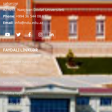
şəhərciyi
AZ7012, Naxçıvan Dövlət Universiteti
Phone:
+994 36 544 08 61
Email:
info@ndu.edu.az
FAYDALI LINKLƏR
Universitet haqqında
Rəhbərlik
Sosial-mədəni mühit
Tələbə təşkilatları
Bizimlə əlaqə