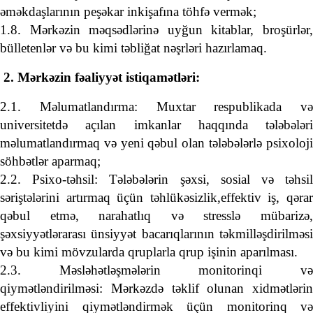
əməkdaşlarının peşəkar inkişafına töhfə vermək;
1.8. Mərkəzin məqsədlərinə uyğun kitablar, broşürlər,
bülletenlər və bu kimi təbliğat nəşrləri hazırlamaq.
2. Mərkəzin fəaliyyət istiqamətləri:
2.1. Məlumatlandırma: Muxtar respublikada və
universitetdə açılan imkanlar haqqında tələbələri
məlumatlandırmaq və yeni qəbul olan tələbələrlə psixoloji
söhbətlər aparmaq;
2.2. Psixo-təhsil: Tələbələrin şəxsi, sosial və təhsil
səriştələrini artırmaq üçün təhlükəsizlik,effektiv iş, qərar
qəbul etmə, narahatlıq və stresslə mübarizə,
şəxsiyyətlərarası ünsiyyət bacarıqlarının təkmilləşdirilməsi
və bu kimi mövzularda qruplarla qrup işinin aparılması.
2.3. Məsləhətləşmələrin monitorinqi və
qiymətləndirilməsi: Mərkəzdə təklif olunan xidmətlərin
effektivliyini qiymətləndirmək üçün monitorinq və