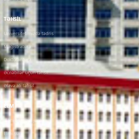
TƏHSIL
Universitetimizdə tədris
Magistratura
Doktorantura
Əcnəbilər üçün təhsil
Əlavə ali təhsil
ELM
“Elmi əsərlər” jurnalı
Elmi şura