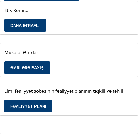
Etik Komitə
DAHA ƏTRAFLI
Mükafat Əmrləri
ƏMRLƏRƏ BAXIŞ
Elmi fəaliyyət şöbəsinin fəaliyyət planının təşkili və təhlili
FƏALİYYƏT PLANI