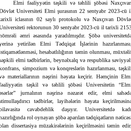
Elmi fəaliyyətin təşkili və təhlili şöbəsi Naxçıva
Dövlət Universiteti Elmi şurasının 22 sentyabr 2023-cü i
tarixli iclasının 02 saylı protokolu və Naxçıvan Dövlə
Universiteti rektorunun 30 sentyabr 2023-cü il tarixli 215
nömrəli əmri əsasında yaradılmışdır. Şöbə universitetd
yerinə yetirilən Elmi Tədqiqat İşlərinin hazırlanması
istiqamətlənməsi, hesabatlılığının təmin olunması, müxtəli
səpkili elmi tədbirlərin, beynəlxalq və respublika səviyyəl
konfrans, simpozium və konqreslərin hazırlanması, təşkil
və materiallarının nəşrini həyata keçirir. Həmçinin Elm
fəaliyyətin təşkil və təhlili şöbəsi Universitetin “Elm
əsərlər” jurnalının nəşrinə nəzarət edir, elmi sahəd
stimullaşdırıcı tədbirlər, layihələrin həyata keçirilməsin
bilavasitə cavabdehlik daşıyır. Universitetdə kad
hazırlığında rol oynayan şöbə aparılan tədqiqatların nəticəs
olan dissertasiya müzakirələrinin keçirilməsini təmin edir