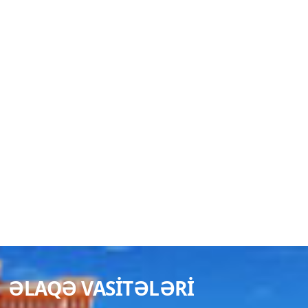
ƏLAQƏ VASITƏLƏRI