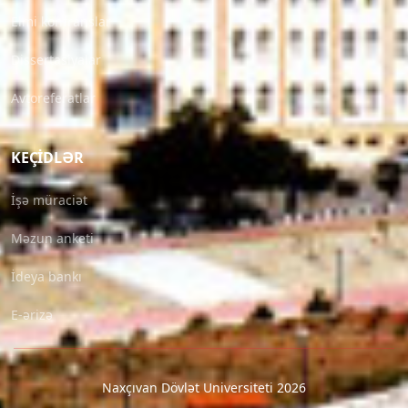
Elmi konfranslar
Dissertasiyalar
Avtoreferatlar
KEÇIDLƏR
İşə müraciət
Məzun anketi
İdeya bankı
E-ərizə
Naxçıvan Dövlət Universiteti 2026