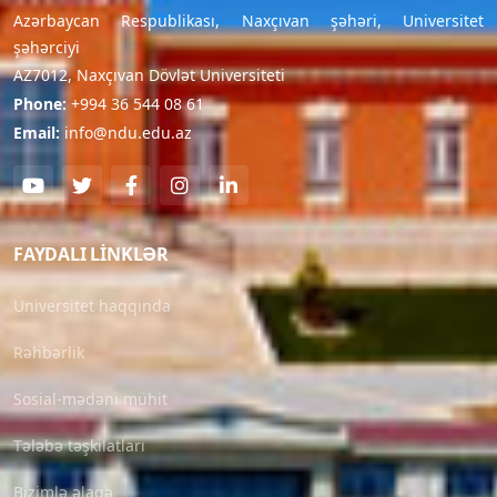
Azərbaycan Respublikası, Naxçıvan şəhəri, Universitet
şəhərciyi
AZ7012, Naxçıvan Dövlət Universiteti
Phone:
+994 36 544 08 61
Email:
info@ndu.edu.az
FAYDALI LINKLƏR
Universitet haqqında
Rəhbərlik
Sosial-mədəni mühit
Tələbə təşkilatları
Bizimlə əlaqə