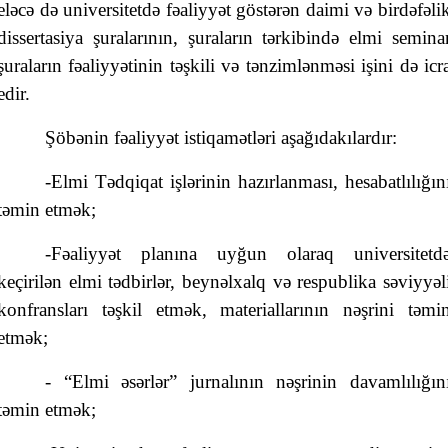
eləcə də universitetdə fəaliyyət göstərən daimi və birdəfəli
dissertasiya şuralarının, şuraların tərkibində elmi semina
şuraların fəaliyyətinin təşkili və tənzimlənməsi işini də icr
edir.
Şöbənin fəaliyyət istiqamətləri aşağıdakılardır:
-Elmi Tədqiqat işlərinin hazırlanması, hesabatlılığın
təmin etmək;
-Fəaliyyət planına uyğun olaraq universitetd
keçirilən elmi tədbirlər, beynəlxalq və respublika səviyyəl
konfransları təşkil etmək, materiallarının nəşrini təmi
etmək;
- “Elmi əsərlər” jurnalının nəşrinin davamlılığın
təmin etmək;