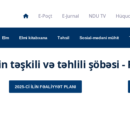
E-Poçt
E-Jurnal
NDU TV
Hüquqi
Elm
Elmi kitabxana
Təhsil
Sosial-mədəni mühit
n təşkili və təhlili şöbəsi -
2025-CI ILIN FƏALIYYƏT PLANI