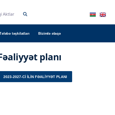
 Aktlar
Tələbə təşkilatları
Bizimlə əlaqə
 Fəaliyyət planı
2023-2027-CI ILIN FƏALIYYƏT PLANI