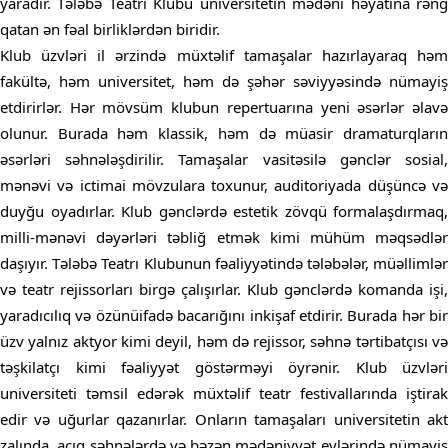
yaradır. Tələbə Teatrı Klubu universitetin mədəni həyatına rəng
qatan ən fəal birliklərdən biridir.
Klub üzvləri il ərzində müxtəlif tamaşalar hazırlayaraq həm
fakültə, həm universitet, həm də şəhər səviyyəsində nümayiş
etdirirlər. Hər mövsüm klubun repertuarına yeni əsərlər əlavə
olunur. Burada həm klassik, həm də müasir dramaturqların
əsərləri səhnələşdirilir. Tamaşalar vasitəsilə gənclər sosial,
mənəvi və ictimai mövzulara toxunur, auditoriyada düşüncə və
duyğu oyadırlar. Klub gənclərdə estetik zövqü formalaşdırmaq,
milli-mənəvi dəyərləri təbliğ etmək kimi mühüm məqsədlər
daşıyır. Tələbə Teatrı Klubunun fəaliyyətində tələbələr, müəllimlər
və teatr rejissorları birgə çalışırlar. Klub gənclərdə komanda işi,
yaradıcılıq və özünüifadə bacarığını inkişaf etdirir. Burada hər bir
üzv yalnız aktyor kimi deyil, həm də rejissor, səhnə tərtibatçısı və
təşkilatçı kimi fəaliyyət göstərməyi öyrənir. Klub üzvləri
universiteti təmsil edərək müxtəlif teatr festivallarında iştirak
edir və uğurlar qazanırlar. Onların tamaşaları universitetin akt
zalında, açıq səhnələrdə və bəzən mədəniyyət evlərində nümayiş