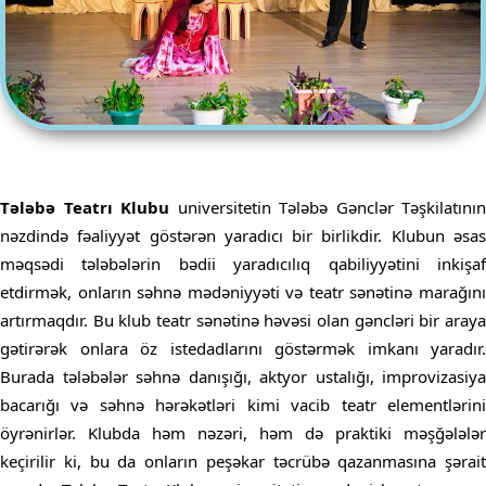
Tələbə Teatrı Klubu
universitetin Tələbə Gənclər Təşkilatının
nəzdində fəaliyyət göstərən yaradıcı bir birlikdir. Klubun əsas
məqsədi tələbələrin bədii yaradıcılıq qabiliyyətini inkişaf
etdirmək, onların səhnə mədəniyyəti və teatr sənətinə marağını
artırmaqdır. Bu klub teatr sənətinə həvəsi olan gəncləri bir araya
gətirərək onlara öz istedadlarını göstərmək imkanı yaradır.
Burada tələbələr səhnə danışığı, aktyor ustalığı, improvizasiya
bacarığı və səhnə hərəkətləri kimi vacib teatr elementlərini
öyrənirlər. Klubda həm nəzəri, həm də praktiki məşğələlər
keçirilir ki, bu da onların peşəkar təcrübə qazanmasına şərait