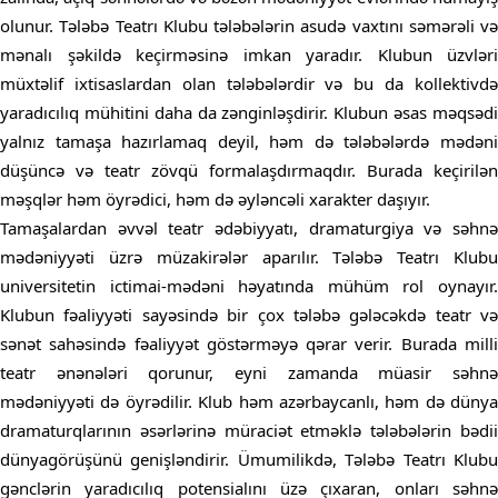
olunur. Tələbə Teatrı Klubu tələbələrin asudə vaxtını səmərəli və
mənalı şəkildə keçirməsinə imkan yaradır. Klubun üzvləri
müxtəlif ixtisaslardan olan tələbələrdir və bu da kollektivdə
yaradıcılıq mühitini daha da zənginləşdirir. Klubun əsas məqsədi
yalnız tamaşa hazırlamaq deyil, həm də tələbələrdə mədəni
düşüncə və teatr zövqü formalaşdırmaqdır. Burada keçirilən
məşqlər həm öyrədici, həm də əyləncəli xarakter daşıyır.
Tamaşalardan əvvəl teatr ədəbiyyatı, dramaturgiya və səhnə
mədəniyyəti üzrə müzakirələr aparılır. Tələbə Teatrı Klubu
universitetin ictimai-mədəni həyatında mühüm rol oynayır.
Klubun fəaliyyəti sayəsində bir çox tələbə gələcəkdə teatr və
sənət sahəsində fəaliyyət göstərməyə qərar verir. Burada milli
teatr ənənələri qorunur, eyni zamanda müasir səhnə
mədəniyyəti də öyrədilir. Klub həm azərbaycanlı, həm də dünya
dramaturqlarının əsərlərinə müraciət etməklə tələbələrin bədii
dünyagörüşünü genişləndirir. Ümumilikdə, Tələbə Teatrı Klubu
gənclərin yaradıcılıq potensialını üzə çıxaran, onları səhnə