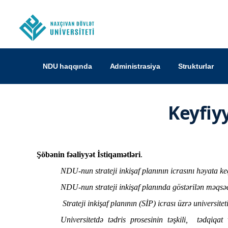
NDU haqqında
Administrasiya
Strukturlar
Keyfiy
Şöbənin fəaliyyət İstiqamətləri
.
NDU-nun strateji inkişaf planının icrasını həyata k
NDU-nun strateji inkişaf planında göstərilən məqsə
Strateji inkişaf planının (SİP) icrası üzrə universit
Universitetdə tədris prosesinin təşkili,
tədqiqat