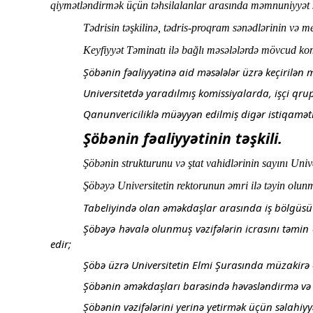
qiymətləndirmək üçün təhsilalanlar arasında məmnuniyyət so
Tədrisin təşkilinə, tədris-proqram sənədlərinin və m
Keyfiyyət Təminatı ilə bağlı məsələlərdə mövcud komi
Şöbənin fəaliyyətinə aid məsələlər üzrə keçirilən mü
Universitetdə yaradılmış komissiyalarda, işçi qru
Qanunvericiliklə müəyyən edilmiş digər istiqamətl
Şöbənin fəaliyyətinin təşkili.
Şöbənin strukturunu və ştat vahidlərinin sayını Univer
Şöbəyə Universitetin rektorunun əmri ilə təyin olunm
Tabeliyində olan əməkdaşlar arasında iş bölgüsü ap
Şöbəyə həvalə olunmuş vəzifələrin icrasını təmin 
edir;
Şöbə üzrə Universitetin Elmi Şurasında müzakirə o
Şöbənin əməkdaşları barəsində həvəsləndirmə və i
Şöbənin vəzifələrini yerinə yetirmək üçün səlahiyy