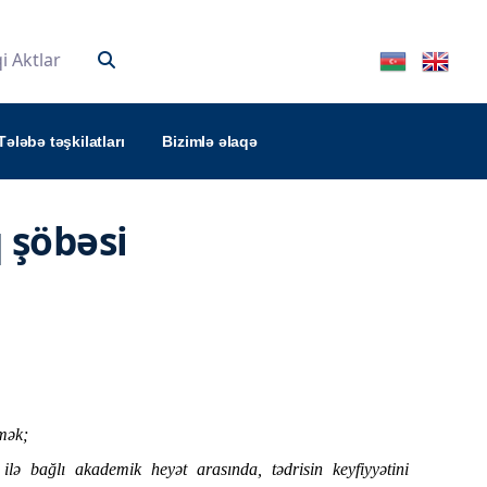
 Aktlar
Tələbə təşkilatları
Bizimlə əlaqə
 şöbəsi
tmək;
ilə bağlı akademik heyət arasında, tədrisin keyfiyyətini