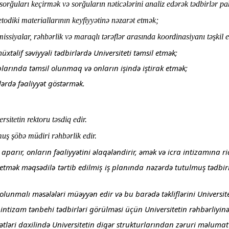
rğuları keçirmək və sorğuların nəticələrini analiz edərək tədbirlər pa
etodiki materiallarının keyfiyyətinə nəzarət etmək;
ssiyalar, rəhbərlik və maraqlı tərəflər arasında koordinasiyanı təşkil 
xtəlif səviyyəli tədbirlərdə Universiteti təmsil etmək;
plarında təmsil olunmaq və onların işində iştirak etmək;
ərdə fəaliyyət göstərmək.
sitetin rektoru təsdiq edir.
uş şöbə müdiri rəhbərlik edir.
arır, onların fəaliyyətini əlaqələndirir, əmək və icra intizamına ri
etmək məqsədilə tərtib edilmiş iş planında nəzərdə tutulmuş tədbirl
lunmalı məsələləri müəyyən edir və bu barədə təkliflərini Universite
ntizam tənbehi tədbirləri görülməsi üçün Universitetin rəhbərliyinə
ətləri daxilində Universitetin digər strukturlarından zəruri məlumat 