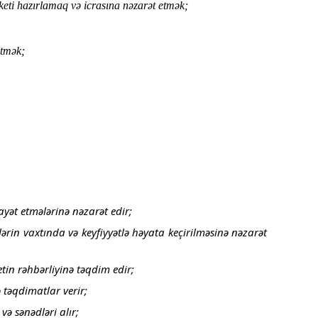
keti hazırlamaq və icrasına nəzarət etmək;
etmək;
ayət etmələrinə nəzarət edir;
ərin vaxtında və keyfiyyətlə həyata keçirilməsinə nəzarət
tin rəhbərliyinə təqdim edir;
 təqdimatlar verir;
və sənədləri alır;