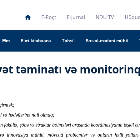
E-Poçt
E-Jurnal
NDU TV
Hüquqi
Elm
Elmi kitabxana
Təhsil
Sosial-mədəni mühit
yət təminatı və monitorinq
eçirmək;
d və hədəflərinə nail olmaq;
etin fakültə, şöbə və struktur bölmələri arasında koordinasiyanın təşkil e
 və innovasiya mühiti, mövcud problemlər və onların həlli yolları 