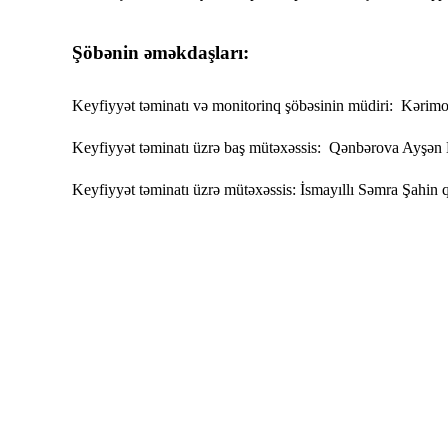
Şöbənin əməkdaşları:
Keyfiyyət təminatı və monitorinq şöbəsinin müdiri:
Kərimo
Keyfiyyət təminatı üzrə baş mütəxəssis:
Qənbərova Ayşən 
Keyfiyyət təminatı üzrə mütəxəssis:
İsmayıllı Səmra Şahin q