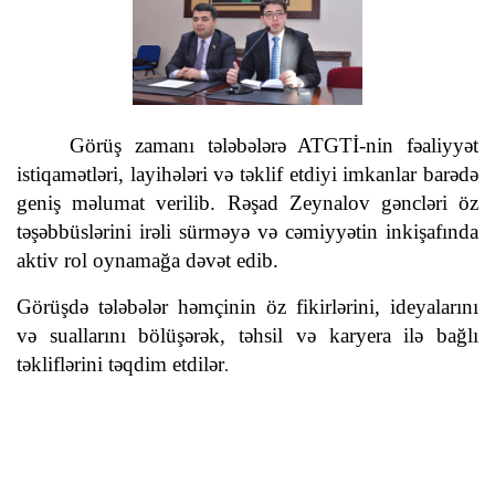
Görüş zamanı tələbələrə ATGTİ-nin fəaliyyət
istiqamətləri, layihələri və təklif etdiyi imkanlar barədə
geniş məlumat verilib. Rəşad Zeynalov gəncləri öz
təşəbbüslərini irəli sürməyə və cəmiyyətin inkişafında
aktiv rol oynamağa dəvət edib.
Görüşdə tələbələr həmçinin öz fikirlərini, ideyalarını
və suallarını bölüşərək, təhsil və karyera ilə bağlı
təkliflərini təqdim etdilər
.