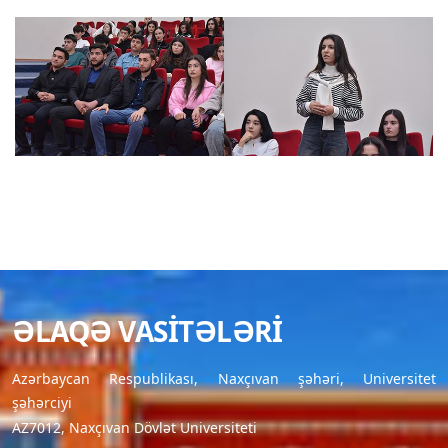
ƏLAQƏ VASITƏLƏRI
Azərbaycan Respublikası, Naxçıvan şəhəri, Universitet
şəhərciyi
AZ7012, Naxçıvan Dövlət Universiteti