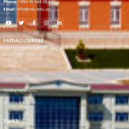
Phone:
+994 36 544 08 61
Email:
info@ndu.edu.az
FAYDALI LINKLƏR
Universitet haqqında
Rəhbərlik
Sosial-mədəni mühit
Tələbə təşkilatları
Bizimlə əlaqə
TƏHSIL