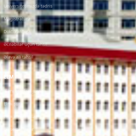
Universitetimizdə tədris
Magistratura
Doktorantura
Əcnəbilər üçün təhsil
Əlavə ali təhsil
ELM
“Elmi əsərlər” jurnalı
Elmi şura
Elmi konfranslar
Dissertasiyalar