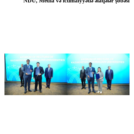
NDU, Media və ictimaiyyətlə əlaqələr şöbəsi