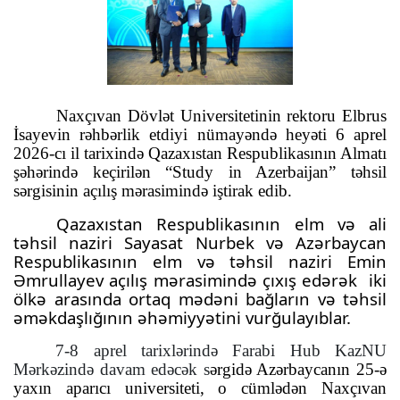
Naxçıvan Dövlət Universitetinin rektoru Elbrus
İsayevin rəhbərlik etdiyi nümayəndə heyəti 6 aprel
2026-cı il tarixində Qazaxıstan Respublikasının Almatı
şəhərində keçirilən “Study in Azerbaijan” təhsil
sərgisinin açılış mərasimində iştirak edib.
Qazaxıstan Respublikasının elm və ali
təhsil naziri Sayasat Nurbek və Azərbaycan
Respublikasının elm və təhsil naziri Emin
Əmrullayev açılış mərasimində çıxış edərək
iki
ölkə arasında ortaq mədəni bağların və təhsil
əməkdaşlığının əhəmiyyətini vurğulayıblar.
7-8 aprel tarixlərində Farabi Hub KazNU
Mərkəzində davam edəcək
s
ərgidə Azərbaycanın 25-ə
yaxın aparıcı universiteti, o cümlədən Naxçıvan