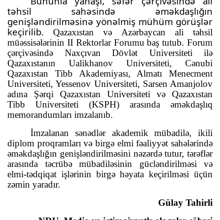
Bununla yanaşı, səfər çərçivəsində ali
təhsil sahəsində əməkdaşlığın
genişləndirilməsinə yönəlmiş mühüm görüşlər
keçirilib.
Qazaxıstan və Azərbaycan ali təhsil
müəssisələrinin II Rektorlar Forumu baş tutub. Forum
çərçivəsində Naxçıvan Dövlət Universiteti ilə
Qazaxıstanın Ualikhanov Universiteti, Cənubi
Qazaxıstan Tibb Akademiyası, Almatı Menecment
Universiteti, Yessenov Universiteti, Sarsen Amanjolov
adına Şərqi Qazaxıstan Universiteti və Qazaxıstan
Tibb Universiteti (KSPH) arasında əməkdaşlıq
memorandumları imzalanıb.
İmzalanan sənədlər akademik mübadilə, ikili
diplom proqramları və birgə elmi fəaliyyət sahələrində
əməkdaşlığın genişləndirilməsini nəzərdə tutur, tərəflər
arasında təcrübə mübadiləsinin gücləndirilməsi və
elmi-tədqiqat işlərinin birgə həyata keçirilməsi üçün
zəmin yaradır.
Gülay Tahirli