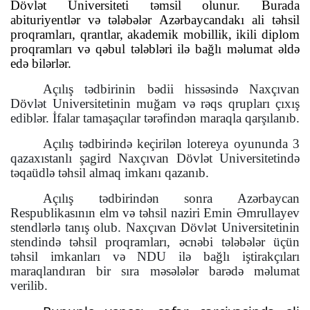
Dövlət Universiteti təmsil olunur. Burada
abituriyentlər və tələbələr Azərbaycandakı ali təhsil
proqramları, qrantlar, akademik mobillik, ikili diplom
proqramları və qəbul tələbləri ilə bağlı məlumat əldə
edə bilərlər.
Açılış tədbirinin bədii hissəsində Naxçıvan
Dövlət Universitetinin muğam və rəqs qrupları çıxış
ediblər. İfalar tamaşaçılar tərəfindən maraqla qarşılanıb.
Açılış tədbirində keçirilən lotereya oyununda 3
qazaxıstanlı şagird Naxçıvan Dövlət Universitetində
təqaüdlə təhsil almaq imkanı qazanıb.
Açılış tədbirindən sonra Azərbaycan
Respublikasının elm və təhsil naziri Emin Əmrullayev
stendlərlə tanış olub. Naxçıvan Dövlət Universitetinin
stendində təhsil proqramları, əcnəbi tələbələr üçün
təhsil imkanları və NDU ilə bağlı iştirakçıları
maraqlandıran bir sıra məsələlər barədə məlumat
verilib.