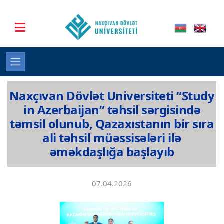
Naxçıvan Dövlət Universiteti “Study
in Azerbaijan” təhsil sərgisində
təmsil olunub, Qazaxıstanın bir sıra
ali təhsil müəssisələri ilə
əməkdaşlığa başlayıb
07.04.2026