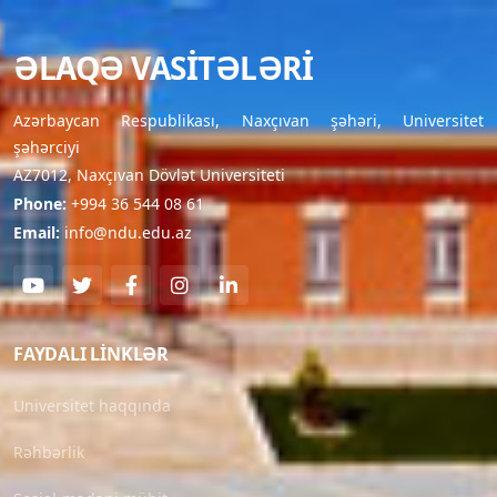
ƏLAQƏ VASITƏLƏRI
Azərbaycan Respublikası, Naxçıvan şəhəri, Universitet
şəhərciyi
AZ7012, Naxçıvan Dövlət Universiteti
Phone:
+994 36 544 08 61
Email:
info@ndu.edu.az
FAYDALI LINKLƏR
Universitet haqqında
Rəhbərlik