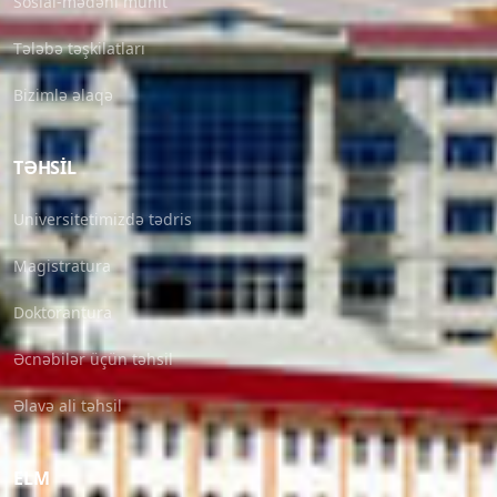
Sosial-mədəni mühit
Tələbə təşkilatları
Bizimlə əlaqə
TƏHSIL
Universitetimizdə tədris
Magistratura
Doktorantura
Əcnəbilər üçün təhsil
Əlavə ali təhsil
ELM