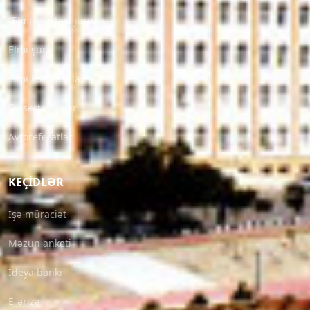
“Elmi əsərlər” jurnalı
Elmi şura
Elmi konfranslar
Dissertasiyalar
Avtoreferatlar
KEÇIDLƏR
İşə müraciət
Məzun anketi
İdeya bankı
E-ərizə