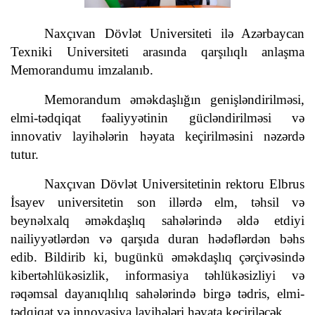
Naxçıvan Dövlət Universiteti ilə Azərbaycan
Texniki Universiteti arasında qarşılıqlı anlaşma
Memorandumu imzalanıb.
Memorandum əməkdaşlığın genişləndirilməsi,
elmi-tədqiqat fəaliyyətinin gücləndirilməsi və
innovativ layihələrin həyata keçirilməsini nəzərdə
tutur.
Naxçıvan Dövlət Universitetinin rektoru Elbrus
İsayev universitetin son illərdə elm, təhsil və
beynəlxalq əməkdaşlıq sahələrində əldə etdiyi
nailiyyətlərdən və qarşıda duran hədəflərdən bəhs
edib. Bildirib ki, bugünkü əməkdaşlıq çərçivəsində
kibertəhlükəsizlik, informasiya təhlükəsizliyi və
rəqəmsal dayanıqlılıq sahələrində birgə tədris, elmi-
tədqiqat və innovasiya layihələri həyata keçiriləcək.