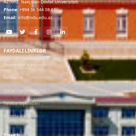
AZ7012, Naxçıvan Dövlət Universiteti
Phone:
+994 36 544 08 61
Email:
info@ndu.edu.az
FAYDALI LINKLƏR
Universitet haqqında
Rəhbərlik
Sosial-mədəni mühit
Tələbə təşkilatları
Bizimlə əlaqə
TƏHSIL