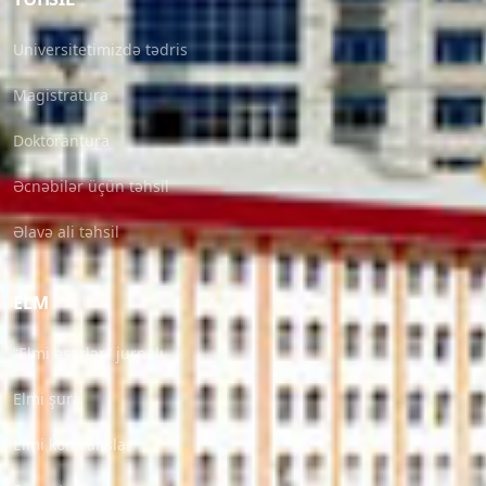
Universitetimizdə tədris
Magistratura
Doktorantura
Əcnəbilər üçün təhsil
Əlavə ali təhsil
ELM
“Elmi əsərlər” jurnalı
Elmi şura
Elmi konfranslar