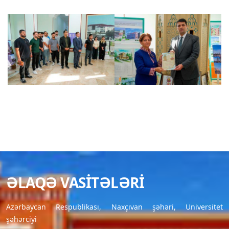
ƏLAQƏ VASITƏLƏRI
Azərbaycan Respublikası, Naxçıvan şəhəri, Universitet
şəhərciyi