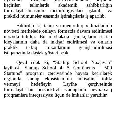
keçirilən təlimlərdə akademik sahibkarlığın
formalaşdırılmasının metorologiyaları işlənib və
praktiki nümunələr əsasında iştirakçılarla iş aparılıb.
Bildirilib
ki, təlim və mentorluq xidmətlərinin
növbəti mərhələdə onlayn formatda davam etdirilməsi
nəzərdə tutulur. Bu mərhələdə iştirakçıların startap
ideyalarının daha da inkişaf etdirilməsi və onların
praktik tətbiq imkanlarının genişləndirilməsi
istiqamətində dəstək göstəriləcək.
Qeyd edək ki, “Startup School Naxçıvan”
layihəsi “Startup School 4: 5 Continents – 500
Startups” proqramı çərçivəsində həyata keçirilərək
regionda startap ekosisteminin inkişafına töhfə
verməyi hədəfləyir. Layihə çərçivəsində
formalaşdırılan perspektivli startapların beynəlxalq
proqramlara inteqrasiyası üçün də imkanlar yaradılır.