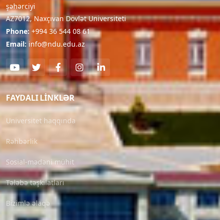
şəhərciyi
AZ7012, Naxçıvan Dövlət Universiteti
Phone:
+994 36 544 08 61
Email:
info@ndu.edu.az
FAYDALI LINKLƏR
Universitet haqqında
Rəhbərlik
Sosial-mədəni mühit
Tələbə təşkilatları
Bizimlə əlaqə