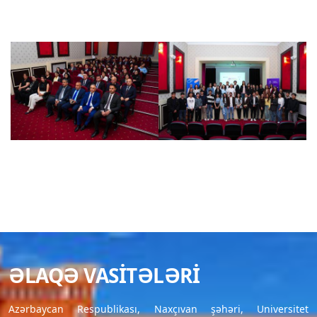
ƏLAQƏ VASITƏLƏRI
Azərbaycan Respublikası, Naxçıvan şəhəri, Universitet