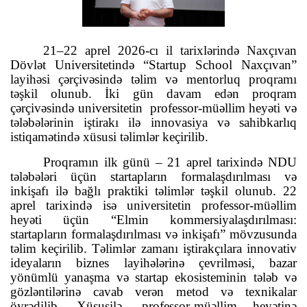
21–22 aprel 2026-cı il tarixlərində Naxçıvan
Dövlət Universitetində “Startup School Naxçıvan”
layihəsi çərçivəsində təlim və mentorluq proqramı
təşkil olunub. İki gün davam edən proqram
çərçivəsində universitetin
professor-müəllim heyəti və
tələbələrinin iştirakı ilə innovasiya və sahibkarlıq
istiqamətində xüsusi təlimlər keçirilib.
Proqramın ilk günü – 21 aprel tarixində NDU
tələbələri üçün startapların formalaşdırılması və
inkişafı ilə bağlı praktiki təlimlər təşkil olunub. 22
aprel tarixində isə universitetin professor-müəllim
heyəti üçün “Elmin kommersiyalaşdırılması:
startapların formalaşdırılması və inkişafı” mövzusunda
təlim keçirilib. Təlimlər zamanı iştirakçılara innovativ
ideyaların biznes layihələrinə çevrilməsi, bazar
yönümlü yanaşma və startap ekosisteminin tələb və
gözləntilərinə cavab verən metod və texnikalar
öyrədilib. Xüsusilə, professor-müəllim heyətinə