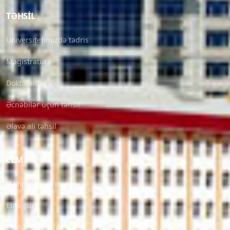
TƏHSIL
Universitetimizdə tədris
Magistratura
Doktorantura
Əcnəbilər üçün təhsil
Əlavə ali təhsil
ELM
“Elmi əsərlər” jurnalı
Elmi şura
Elmi konfranslar