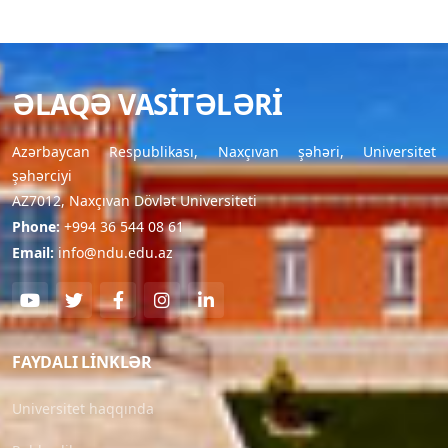
ƏLAQƏ VASITƏLƏRI
Azərbaycan Respublikası, Naxçıvan şəhəri, Universitet
şəhərciyi
AZ7012, Naxçıvan Dövlət Universiteti
Phone:
+994 36 544 08 61
Email:
info@ndu.edu.az
FAYDALI LINKLƏR
Universitet haqqında