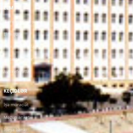
ELM
“Elmi əsərlər” jurnalı
Elmi şura
Elmi konfranslar
Dissertasiyalar
Avtoreferatlar
KEÇIDLƏR
İşə müraciət
Məzun anketi
İdeya bankı