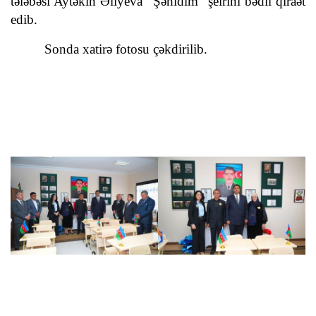
tələbəsi Aytəkin Əliyeva “Şəhidim” şeirini bədii qiraət
edib.
Sonda xatirə fotosu çəkdirilib.