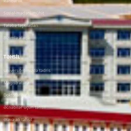
Rəhbərlik
Sosial-mədəni mühit
Tələbə təşkilatları
Bizimlə əlaqə
TƏHSIL
Universitetimizdə tədris
Magistratura
Doktorantura
Əcnəbilər üçün təhsil
Əlavə ali təhsil