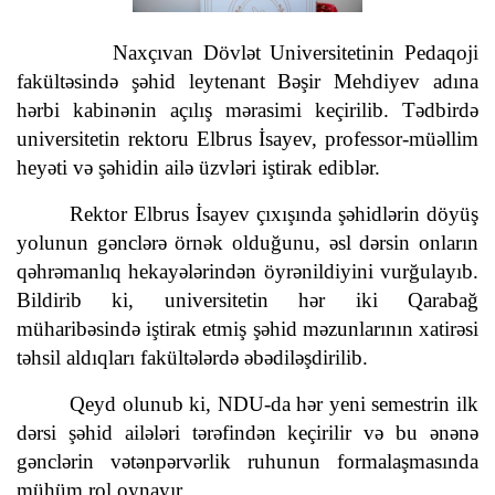
Naxçıvan Dövlət Universitetinin Pedaqoji
fakültəsində şəhid leytenant Bəşir Mehdiyev adına
hərbi kabinənin açılış mərasimi keçirilib. Tədbirdə
universitetin rektoru Elbrus İsayev, professor-müəllim
heyəti və şəhidin ailə üzvləri iştirak ediblər.
Rektor Elbrus İsayev çıxışında şəhidlərin döyüş
yolunun gənclərə örnək olduğunu, əsl dərsin onların
qəhrəmanlıq hekayələrindən öyrənildiyini vurğulayıb.
Bildirib ki, universitetin hər iki Qarabağ
müharibəsində iştirak etmiş şəhid məzunlarının xatirəsi
təhsil aldıqları fakültələrdə əbədiləşdirilib.
Qeyd olunub ki, NDU-da hər yeni semestrin ilk
dərsi şəhid ailələri tərəfindən keçirilir və bu ənənə
gənclərin vətənpərvərlik ruhunun formalaşmasında
mühüm rol oynayır.