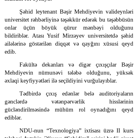
Şəhid leytenant Bəşir Mehdiyevin valideynləri
universitet rəhbərliyinə təşəkkür edərək bu təşəbbüsün
onlar üçün böyük qürur mənbəyi olduğunu
bildiriblər. Atası Yusif Mirzəyev universitetdə şəhid
ailələrinə göstərilən diqqət və qayğını xüsusi qeyd
edib.
Fakültə dekanları və digər çıxışçılar Bəşir
Mehdiyevin nümunəvi tələbə olduğunu, yüksək
əxlaqi keyfiyyətləri ilə seçildiyini vurğulayıblar.
Tədbirdə çıxış edənlər belə auditoriyaların
gənclərdə vətənpərvərlik hisslərinin
gücləndirilməsində mühüm rol oynadığını qeyd
ediblər.
NDU-nun “Texnologiya” ixtisası üzrə II kurs