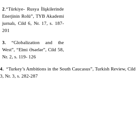
2
.“Türkiye- Rusya İlişkilerinde
Enerjinin Rolü”, TYB Akademi
jurnal
ı
, Cild 6, Nr. 17, s. 187-
201
3.
“Globalization and the
West”, “Elmi Əsərlər”, Cild 58,
Nr. 2, s. 119- 126
4.
“Turkey’s Ambitions in the South Caucasus”, Turkish Review, Cild
3, Nr. 3, s. 282-287