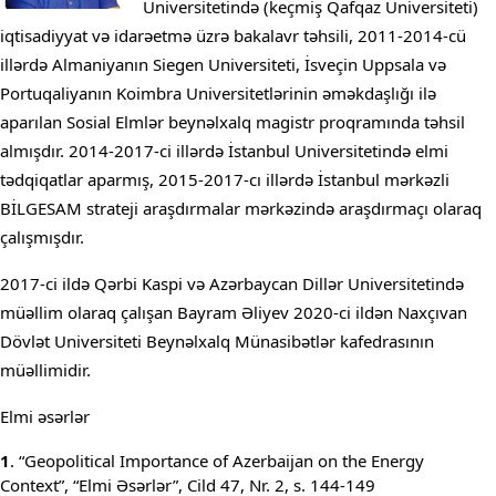
Universitetində (keçmiş Qafqaz Universiteti)
iqtisadiyyat və idarəetmə üzrə bakalavr təhsili, 2011-2014-cü
illərdə Almaniyanın Siegen Universiteti, İsveçin Uppsala və
Portuqaliyanın Koimbra Universitetlərinin əməkdaşlığı ilə
aparılan Sosial Elmlər beynəlxalq magistr proqramında təhsil
almışdır. 2014-2017-ci illərdə İstanbul Universitetində elmi
tədqiqatlar aparmış, 2015-2017-cı illərdə İstanbul mərkəzli
BİLGESAM strateji araşdırmalar mərkəzində araşdırmaçı olaraq
çalışmışdır.
2017-ci ildə Qərbi Kaspi və Azərbaycan Dillər Universitetində
müəllim olaraq çalışan Bayram Əliyev 2020-ci ildən Naxçıvan
Dövlət Universiteti Beynəlxalq Münasibətlər kafedrasının
müəllimidir.
Elmi əsərlər
1
. “Geopolitical Importance of Azerbaijan on the Energy
Context”, “Elmi Əsərlər”, Cild 47, Nr. 2, s. 144-149