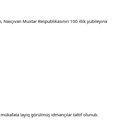
ən, Naxçıvan Muxtar Respublikasının 100 illik yubileyinə
 mükafata layiq görülmüş idmançılar təltif olunub.