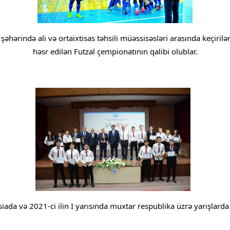
əhərində ali və ortaixtisas təhsili müəssisəsləri arasında keçiril
həsr edilən Futzal çempionatının qalibi olublar.
ada və 2021-ci ilin I yarısında muxtar respublika üzrə yarışlarda