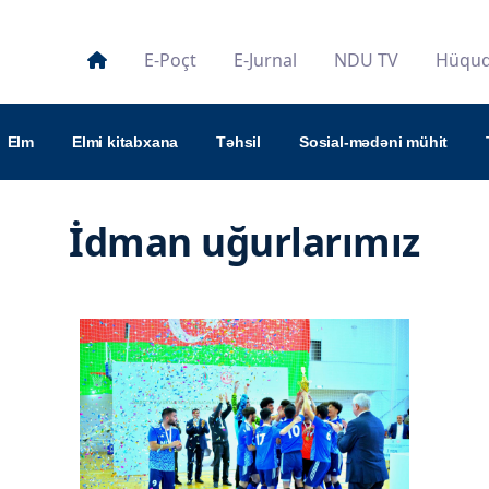
E-Poçt
E-Jurnal
NDU TV
Hüquqi
Elm
Elmi kitabxana
Təhsil
Sosial-mədəni mühit
İdman uğurlarımız