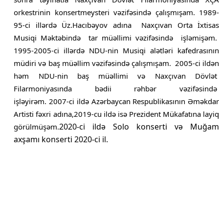
orkestrinin konsertmeysteri vəzifəsində çalışmışam.
1989
95-ci illərdə Üz.Hacıbəyov adına
Naxçıvan Orta İxtisa
Musiqi Məktəbində
tar müəllimi vəzifəsində
işləmişəm.
1995-2005-ci illərdə NDU-nin Musiqi alətləri kafedrasının
müdiri və baş müəllim vəzifəsində çalışmışam.
2005-ci ildə
həm NDU-nin baş müəllimi və Naxçıvan Dövlət
Filarmoniyasında
bədii
rəhbər
vəzifəsində
işləyirəm.
2007-ci ildə Azərbaycan Respublikasının Əməkda
Artisti fəxri adına,2019-cu ildə isə Prezident Mükafatına layiq
2020-ci ildə Solo konserti və Muğam
görülmüşəm.
axşamı konserti 2020-ci il.