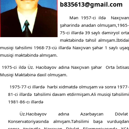
b835613@gmail.com
Mən 1957-ci ildə
Naxçıvan
şəhərində anadan olmuşam,1965-
75-ci illərdə 39 saylı dəmiryol orta
məktəbində təhsil almışam.İbtidai
musiqi təhsilimi 1968-73-cü illərdə Naxçıvan şəhər 1 saylı uşaq
musiqi məktəbində almışam.
1975-ci ildə Üz. Hacıbəyov adına Naxçıvan şəhər
Orta İxtisa
Musiqi Məktəbinə daxil olmuşam.
1975-77-ci illərdə
hərbi xidmətdə olmuşam və sonra 1977
81-ci illərdə
təhsilimi davam etdirmişəm.Ali musiqi təhsilim
1981-86-cı illərdə
Üz.Hacıbəyov adına Azərbaycan Dövlət
Konservatoriyasında almışam.Təhsilimi başa vurduqdan
sonra təyinatla Naxçıvan Dövlət
Filarmoniyasında XÇ