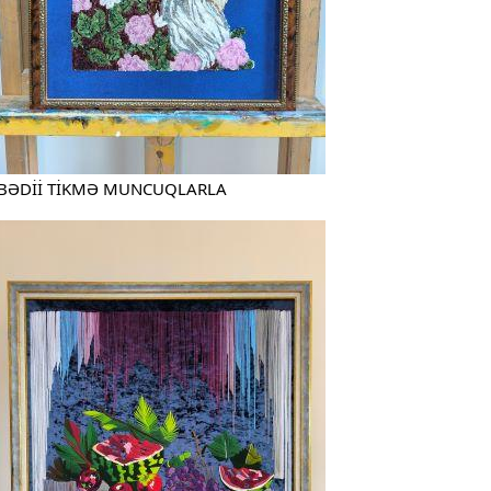
BƏDİİ TİKMƏ MUNCUQLARLA