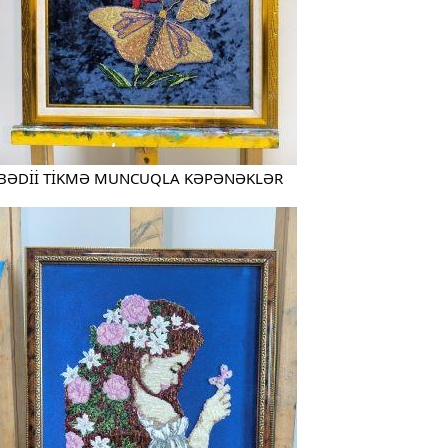
BƏDİİ TİKMƏ MUNCUQLA KƏPƏNƏKLƏR