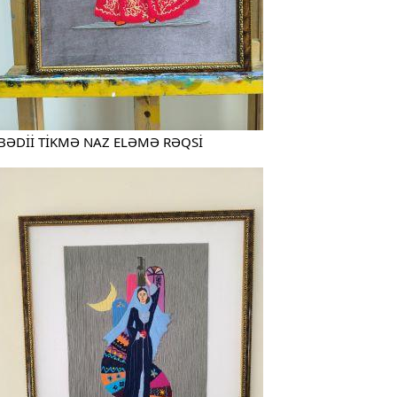
BƏDİİ TİKMƏ NAZ ELƏMƏ RƏQSİ