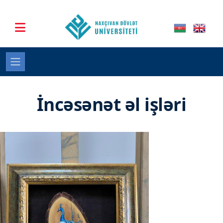
İncəsənət əl işləri