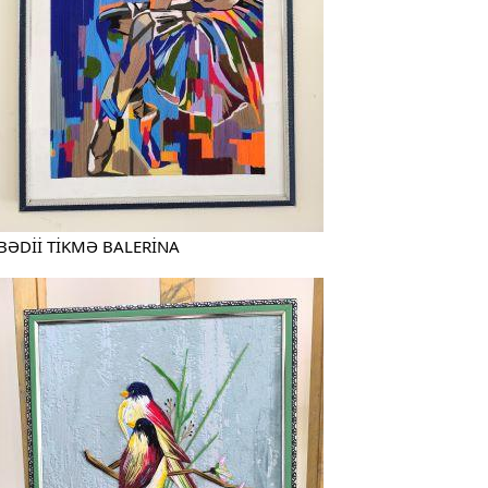
BƏDİİ TİKMƏ BALERİNA