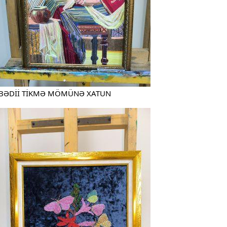
BƏDİİ TİKMƏ MÖMÜNƏ XATUN