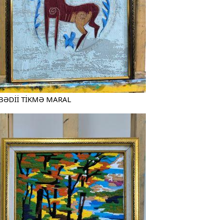
BƏDİİ TİKMƏ MARAL