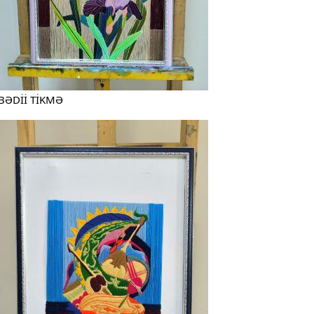
BƏDİİ TİKMƏ