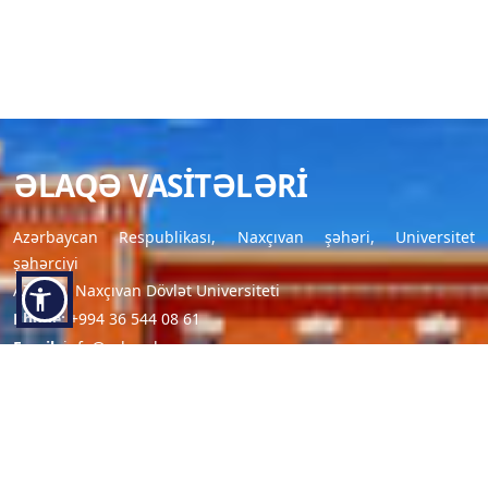
ƏLAQƏ VASITƏLƏRI
Azərbaycan Respublikası, Naxçıvan şəhəri, Universitet
şəhərciyi
AZ7012, Naxçıvan Dövlət Universiteti
Phone:
+994 36 544 08 61
Email:
info@ndu.edu.az
FAYDALI LINKLƏR