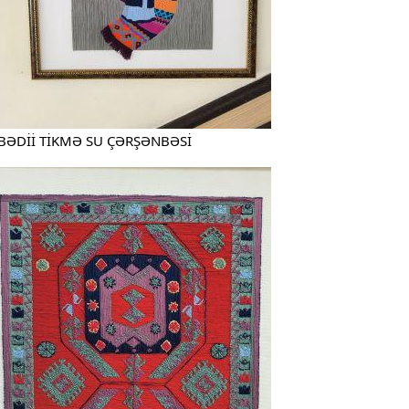
BƏDİİ TİKMƏ SU ÇƏRŞƏNBƏSİ