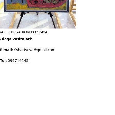
YAĞLI BOYA KOMPOZİSİYA
Əlaqə vasitələri:
E-mail:
Sshaciyeva@gmail.com
Tel:
0997142454