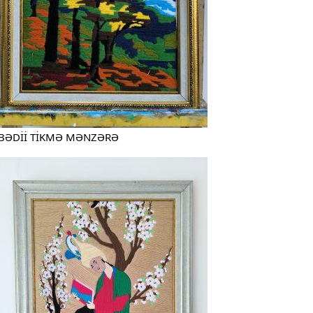
BƏDİİ TİKMƏ MƏNZƏRƏ