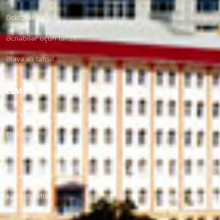
Doktorantura
Əcnəbilər üçün təhsil
Əlavə ali təhsil
ELM
“Elmi əsərlər” jurnalı
Elmi şura
Elmi konfranslar
Dissertasiyalar
Avtoreferatlar