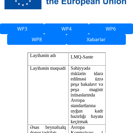
WP3
WP4
WP6
WP8
Xəbərlər
Layihənin adı
LMQ
-Sante
Layihənin məqsədi
S
əhiyyədə
risklərin idarə
edilməsi üzrə
peşə bakalavr və
peşə magistr
ixtisaslarında
Avropa
standartlarına
uyğun kadr
hazırlığı həyata
keçirmək
Əsas beynəlxalq
Avropa
donor təşkilatı
Komissiyası. (