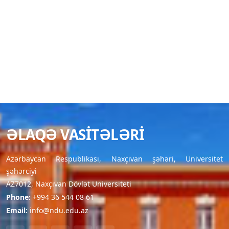
ƏLAQƏ VASITƏLƏRI
Azərbaycan Respublikası, Naxçıvan şəhəri, Universitet
şəhərciyi
AZ7012, Naxçıvan Dövlət Universiteti
Phone:
+994 36 544 08 61
Email:
info@ndu.edu.az