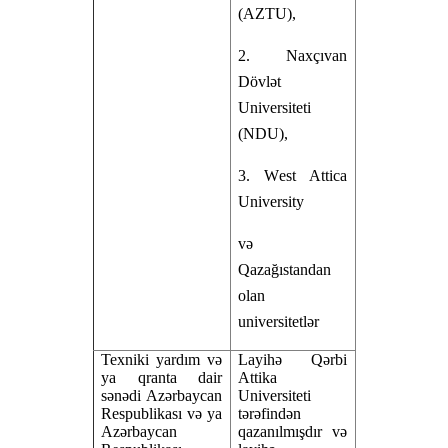
(
AZTU
)
,
2
.
N
axçıvan
Dövlət
Universiteti
(
NDU
)
,
3.
W
est Attica
University
və
Qazağıstandan
olan
universitetlər
Texniki yardım və
Layihə Qərbi
ya qranta dair
Attika
sənədi Azərbaycan
Universiteti
Respublikası və ya
tərəfindən
Azərbaycan
qazanılmışdır və