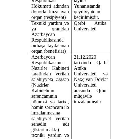
Respublikası
layihə
Hökuməti adından
Yunanıstanda
donorla imzalayan
qeydiyyatdan
orqan (resipiyent)
keçirilmişdir.
Texniki yardım və
Qərbi Attika
ya qrantdan
Universiteti
Azərbaycan
Respublikasında
birbaşa faydalanan
orqan (benefisiar)
Azərbaycan
21.12.2020
Respublikasının
tarixində Qərbi
Nazirlər Kabineti
Attika
tərəfindən verilən
Universiteti və
səlahiyyətə əsasən
Naxçıvan Dövlət
(Nazirlər
Universiteti
Kabinetinin
arasında Qrant
sərəncamının
müqavilə
nömrəsi və tarixi,
imzalanmışdır
həmin sərəncam ilə
imzalanmasına
səlahiyyət verilən
sənədin adı
göstərilməklə)
texniki yardım və