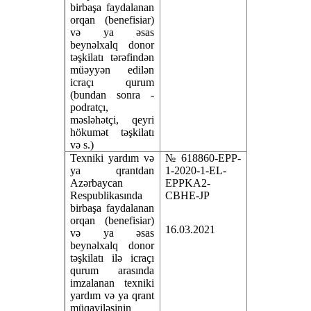
birbaşa faydalanan
orqan (benefisiar)
və ya əsas
beynəlxalq donor
təşkilatı tərəfindən
müəyyən edilən
icraçı qurum
(bundan sonra -
podratçı,
məsləhətçi, qeyri
hökumət təşkilatı
və s.)
Texniki yardım və
№ 618860-EPP-
ya qrantdan
1-2020-1-EL-
Azərbaycan
EPPKA2-
Respublikasında
CBHE-JP
birbaşa faydalanan
orqan (benefisiar)
16.03.2021
və ya əsas
beynəlxalq donor
təşkilatı ilə icraçı
qurum arasında
imzalanan texniki
yardım və ya qrant
müqaviləsinin