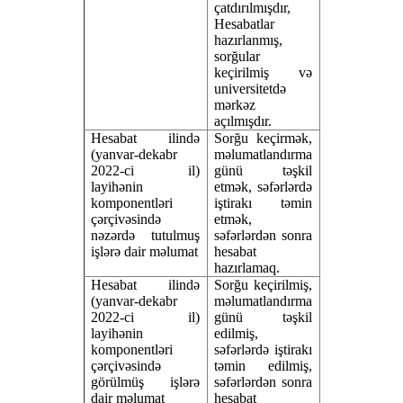
çatdırılmışdır,
Hesabatlar
hazırlanmış,
sorğular
keçirilmiş və
universitetdə
mərkəz
açılmışdır.
Hesabat ilində
Sorğu keçirmək,
(yanvar-dekabr
məlumatlandırma
2022-ci il)
günü təşkil
layihənin
etmək, səfərlərdə
komponentləri
iştirakı təmin
çərçivəsində
etmək,
nəzərdə tutulmuş
səfərlərdən sonra
işlərə dair məlumat
hesabat
hazırlamaq.
Hesabat ilində
Sorğu keçirilmiş,
(yanvar-dekabr
məlumatlandırma
2022-ci il)
günü təşkil
layihənin
edilmiş,
komponentləri
səfərlərdə iştirakı
çərçivəsində
təmin edilmiş,
görülmüş işlərə
səfərlərdən sonra
dair məlumat
hesabat