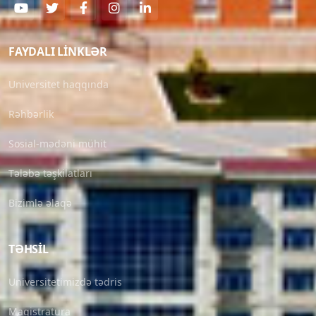
FAYDALI LINKLƏR
Universitet haqqında
Rəhbərlik
Sosial-mədəni mühit
Tələbə təşkilatları
Bizimlə əlaqə
TƏHSIL
Universitetimizdə tədris
Magistratura