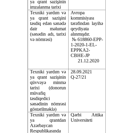
ya qrant sazişinin
imzalanma tarixi
Texniki yardım və
Avropa
ya qrant sazişini
kommisiyası
təsdiq edən sənədə
tərəfindən layihə
dair məlumat
qeydiyata
(sənədin adı, tarixi
alınmışdır.
və nömrəsi)
№ 618860-EPP-
1-2020-1-EL-
EPPKA2-
CBHE-JP
21.12.2020
Texniki yardım və
28.09.2021
ya qrant sazişinin
Q-27/21
qüvvəyə minmə
tarixi (donorun
müvafiq
təsdiqedici
sənədinin nömrəsi
göstərilməklə)
Texniki yardım və
Qərbi Attika
ya qrantdan
Universiteti
Azərbaycan
Respublikasında