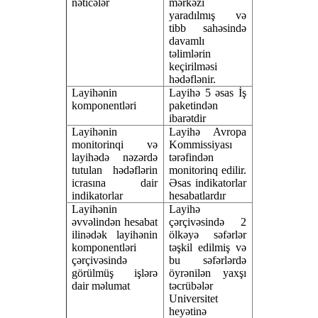
nəticələr
mərkəzi
yaradılmış və
tibb sahəsində
davamlı
təlimlərin
keçirilməsi
hədəflənir.
Layihənin
Layihə 5 əsas İş
komponentləri
paketindən
ibarətdir
Layihənin
Layihə Avropa
monitorinqi və
Kommissiyası
layihədə nəzərdə
tərəfindən
tutulan hədəflərin
monitorinq edilir.
icrasına dair
Əsas indikatorlar
indikatorlar
hesabatlardır
Layihənin
Layihə
əvvəlindən hesabat
çərçivəsində 2
ilinədək
layihənin
ölkəyə səfərlər
komponentləri
təşkil edilmiş və
çərçivəsində
bu səfərlərdə
görülmüş işlərə
öyrənilən yaxşı
dair məlumat
təcrübələr
Universitet
heyətinə