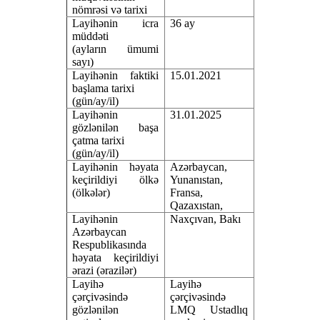
nömrəsi və tarixi
Layihənin icra
36 ay
müddəti
(ayların ümumi
sayı)
Layihənin faktiki
15.01.2021
başlama tarixi
(gün/ay/il)
Layihənin
31.01.2025
gözlənilən başa
çatma tarixi
(gün/ay/il)
Layihənin həyata
Azərbaycan,
keçirildiyi ölkə
Yunanıstan,
(ölkələr)
Fransa,
Qazaxıstan,
Layihənin
Naxçıvan, Bakı
Azərbaycan
Respublikasında
həyata keçirildiyi
ərazi (ərazilər)
Layihə
Layihə
çərçivəsində
çərçivəsində
gözlənilən
LMQ Ustadlıq