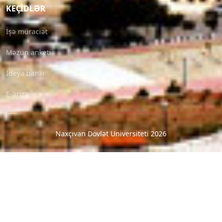
KEÇIDLƏR
İşə müraciət
Məzun anketi
İdeya bankı
E-ərizə
Naxçıvan Dövlət Universiteti 2026