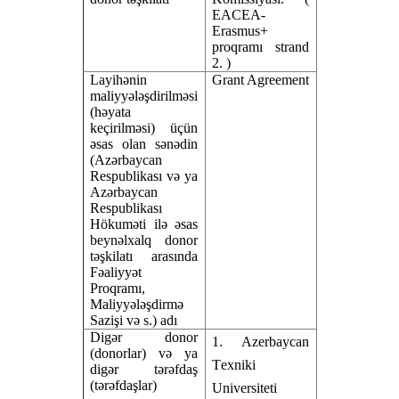
EACEA-
Erasmus+
proqramı strand
2. )
Layihənin
Grant Agreement
maliyyələşdirilməsi
(həyata
keçirilməsi) üçün
əsas olan sənədin
(Azərbaycan
Respublikası və ya
Azərbaycan
Respublikası
Hökuməti ilə əsas
beynəlxalq donor
təşkilatı arasında
Fəaliyyət
Proqramı,
Maliyyələşdirmə
Sazişi və s.) adı
Digər donor
1
.
Azerbaycan
(donorlar) və ya
T
exniki
digər tərəfdaş
(tərəfdaşlar)
U
niversiteti