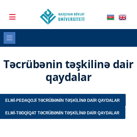
Təcrübənin təşkilinə dair
qaydalar
ELMI-PEDAQOJI TƏCRÜBƏNIN TƏŞKILINƏ DAIR QAYDALAR
ELMI-TƏDQIQAT TƏCRÜBƏNIN TƏŞKILINƏ DAIR QAYDALAR