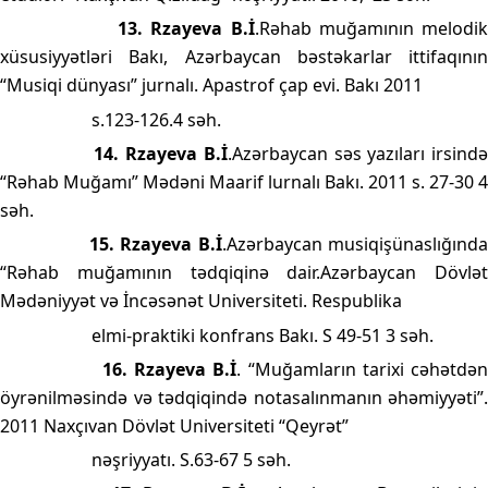
13. Rzayeva B.İ
.Rəhab muğamının melodi
xüsusiyyətləri Bakı, Azərbaycan bəstəkarlar ittifaqının
“Musiqi dünyası” jurnalı. Apastrof çap evi. Bakı 2011
s.123-126.4 səh.
14. Rzayeva B.İ
.Azərbaycan səs yazıları irsində
“Rəhab Muğamı” Mədəni Maarif lurnalı Bakı. 2011 s. 27-30 4
səh.
15.
Rzayeva B.İ
.Azərbaycan musiqişünaslığınd
“Rəhab muğamının tədqiqinə dair.Azərbaycan Dövlət
Mədəniyyət və İncəsənət Universiteti. Respublika
elmi-praktiki konfrans Bakı. S 49-51 3 səh.
16.
Rzayeva B.İ
. “Muğamların tarixi cəhətdən
öyrənilməsində və tədqiqində notasalınmanın əhəmiyyəti”.
2011 Naxçıvan Dövlət Universiteti “Qeyrət”
nəşriyyatı. S.63-67 5 səh.