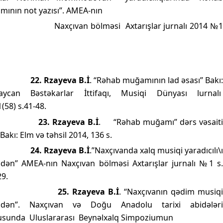
ının not yazısı”. AMEA-nın
Naxçıvan bölməsi
Axtarışlar jurnalı 2014 №
22. Rzayeva B.İ
. “Rəhab muğamının lad əsası” Bakı
aycan Bəstəkarlar İttifaqı, Musiqi Dünyası lurnalı
(58) s.41-48.
23. Rzayeva B.İ
.
“Rəhab muğamı” dərs vəsait
Bakı: Elm və təhsil 2014, 136 s.
24. Rzayeva B.İ
.”Naxçıvanda xalq musiqi yaradıcılı\
indən” AMEA-nın Naxçıvan bölməsi Axtarışlar jurnalı №1 s.
9.
25.
Rzayeva B.İ
. “Naxçıvanın qədim musiq
indən”. Naxçıvan və Doğu Anadolu tarixi abidələri
usunda
Uluslararası
Beynəlxalq Simpoziumun