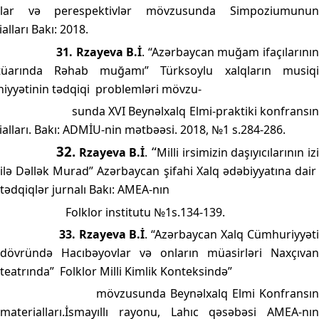
ıqlar və perespektivlər mövzusunda Simpoziumunun
alları Bakı: 2018.
31.
Rzayeva B.İ
. “Azərbaycan muğam ifaçılarını
tüarında Rəhab muğamı” Türksoylu xalqların musiqi
yyətinin tədqiqi
problemləri mövzu-
sunda XVI Beynəlxalq Elmi-praktiki konfransı
alları. Bakı: ADMİU-nin mətbəəsi. 2018, №1 s.284-286.
32.
“
Rzayeva B.İ
.
Milli irsimizin daşıyıcılarının iz
ilə Dəllək Murad” Azərbaycan şifahi Xalq ədəbiyyatına dair
tədqiqlər jurnalı Bakı: AMEA-nın
Folklor institutu №1s.134-139.
33. Rzayeva B.İ
. “Azərbaycan Xalq Cümhuriyyət
dövründə Hacıbəyovlar və onların müasirləri Naxçıvan
teatrında”
Folklor Milli Kimlik Konteksində”
mövzusunda Beynəlxalq Elmi Konfransı
materialları.İsmayıllı rayonu, Lahıc qəsəbəsi AMEA-nın