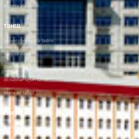
Bizimlə əlaqə
TƏHSIL
Universitetimizdə tədris
Magistratura
Doktorantura
Əcnəbilər üçün təhsil
Əlavə ali təhsil
ELM
“Elmi əsərlər” jurnalı