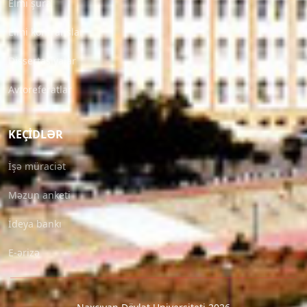
Elmi şura
Elmi konfranslar
Dissertasiyalar
Avtoreferatlar
KEÇIDLƏR
İşə müraciət
Məzun anketi
İdeya bankı
E-ərizə