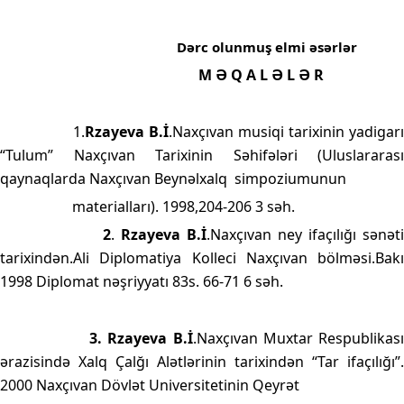
Dərc olunmuş elmi əsərlər
M Ə Q A L Ə L Ə R
1.
Rzayeva B.İ
.Naxçıvan musiqi tarixinin yadigar
“Tulum” Naxçıvan Tarixinin Səhifələri (Uluslararası
qaynaqlarda Naxçıvan Beynəlxalq
simpoziumunun
materialları). 1998,204-206 3 səh.
2
.
Rzayeva B.İ
.Naxçıvan ney ifaçılığı sənət
tarixindən.Ali Diplomatiya Kolleci Naxçıvan bölməsi.Bakı
1998 Diplomat nəşriyyatı 83s. 66-71 6 səh.
3. Rzayeva B.İ
.Naxçıvan Muxtar Respublikas
ərazisində Xalq Çalğı Alətlərinin tarixindən “Tar ifaçılığı”.
2000 Naxçıvan Dövlət Universitetinin Qeyrət