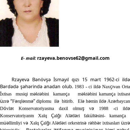
rzayeva.benovse62@gmail.com
E- mail:
Rzayeva Bənövşə İsmayıl qızı 15 mart 1962-ci ild
Bərdədə şəhərində anadan olub.
ə
çı
1983 - ci ild
Nax
van Ort
İ
ə
ə
ç
ə
ə
ç
ı
xtisas
musiqi
m
kt
bini
kaman
a
m
kt
bini kaman
a ixtisas
ü
ə
“
ə
ə
ə”
ə
ə
ə
ə
ə
zr
F
rql
nm
diplomu
il
bitirib. El
h
min ild
Az
rbayca
ö
ə
ı
ş
ə
D
vl
t Konservatoriyas
na daxil olmu
v
1988 -ci ild
ı
Ç
ğı
ə
ə
ü
ə
ç
Konservatoriyan
n Xalq
al
Al
tl
ri fak
lt
sini- kaman
a
üə
ə
Ç
ğı
ə
ə
ə
ə
ə
ı
ü
ə
m
llimliyi v
Xalq
al
Al
tl
ri orkestrin
r
hb
r ixtisaslar
zr
ş
Bəstəkarlar ittifaqına musiqişünas kimi qəbul