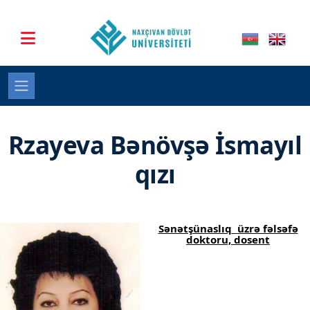
Rzayeva Bənövşə İsmayıl
qızı
Sənətşünaslıq
üzrə fəlsəfə
doktoru, dosent