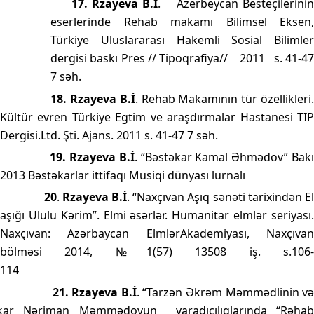
17.
Rzayeva B.İ
.
Azerbeycan Besteçilerini
eserlerinde Rehab makamı Bilimsel Eksen,
Türkiye Uluslararası Hakemli Sosial Bilimler
dergisi baskı Pres // Tipoqrafiya//
2011
s. 41-47
7 səh.
18.
Rzayeva B.İ
. Rehab Makamının tür özellikleri
Kültür evren Türkiye Egtim ve araşdırmalar Hastanesi TIP
Dergisi.Ltd. Şti. Ajans. 2011 s. 41-47 7 səh.
19.
Rzayeva B.İ
. “Bəstəkar Kamal Əhmədov” Bak
2013 Bəstəkarlar ittifaqı Musiqi dünyası lurnalı
20
.
Rzayeva B.İ
. “Naxçıvan Aşıq sənəti tarixindən E
aşığı Ululu Kərim”.
Elmi əsərlər. Humanitar elmlər seriyası
Naxçıvan: Azərbaycan Elmlər
Akademiyası, Naxçıva
bölməsi 2014, №1(57)
13508 iş. s.106
114
21.
Rzayeva B.İ
. “Tarzən Əkrəm Məmmədlinin v
əkar Nəriman Məmmədovun
yaradıcılıqlarında “Rəhab