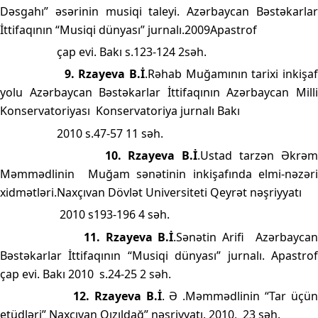
Dəsgahı” əsərinin musiqi taleyi. Azərbaycan Bəstəkarlar
İttifaqının “Musiqi dünyası” jurnalı.2009Apastrof
çap evi. Bakı s.123-124 2səh.
9. Rzayeva B.İ
.Rəhab Muğamının tarixi inkişa
yolu Azərbaycan Bəstəkarlar İttifaqının Azərbaycan Milli
Konservatoriyası
Konservatoriya jurnalı Bakı
2010 s.47-57 11 səh.
10.
Rzayeva B.İ
.Ustad tarzən Əkrə
Məmmədlinin
Muğam sənətinin inkişafında elmi-nəzər
xidmətləri.Naxçıvan Dövlət Universiteti Qeyrət nəşriyyatı
2010 s193-196 4 səh.
11.
Rzayeva B.İ
.Sənətin Arifi
Azərbayca
Bəstəkarlar İttifaqının “Musiqi dünyası” jurnalı. Apastrof
çap evi. Bakı 2010
s.24-25 2 səh.
12.
Rzayeva B.İ
. Ə .Məmmədlinin “Tar üçü
etüdləri” Naxçıvan Qızıldağ” nəşriyyatı. 2010,
23 səh.