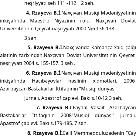
nəşriyyatı səh 111 -112
2 səh.
4. Rzayeva B.İ
.Naxçıvan Musiqi Mədəniyyətini
inkişafında Maestro Niyazinin rolu. Naxçıvan Dövlət
Universitetinin Qeyrət nəşriyyatı 2000 №6 136-138
3 səh.
5. Rzayeva B.İ
.Naxçıvanda Kamança xalq çalğ
alətinin tarixindən.Naxçıvan Dövlət Universitetinin Qeyrət
nəşriyyatı 2004 s. 155-157. 3 səh .
6. Rzayeva B.İ
.Naxçıvan Musiqi mədəniyyətini
inkişafında Hacıbəyovlar nəslinin xidmətləri. 2006
Azərbaycan Bəstəkarlar İttifaqının “Musiqi dünyası”
jurnalı. Apastrof çap evi. Bakı s.10-12 3 səh.
7.
Rzayeva B.İ
.Faydalı Vəsait
Azərbayca
Bəstəkarlar İttifaqının 2008“Musiqi dünyası” jurnalı.
Apastrof çap evi. Bakı s.179-185. 7 səh.
8.
Rzayeva B.İ
.Cəlil Məmmədquluzadənin “Ça