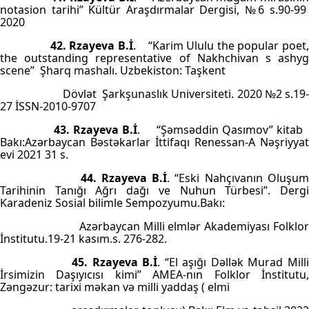
notasion tarihi” Kültür Araşdırmalar Dergisi, №6 s.90-99
2020
42. Rzayeva B.İ
.
“Karim Ululu the popular poet
the outstanding representative of Nakhchivan s ashyg
scene”
Şharq mashalı. Uzbekiston: Taşkent
Dövlət
Şarkşunaslık Universiteti. 2020 №2 s.19
27 İSSN-2010-9707
43. Rzayeva B.İ
.
“Şəmsəddin Qasımov” kitab
Bakı:Azərbaycan Bəstəkarlar İttifaqı Renessan-A Nəşriyyat
evi 2021 31 s.
44. Rzayeva B.İ
. “Eski Nahçıvanın Oluşu
Tarihinin Tanığı Ağrı dağı ve Nuhun Türbesi”. Dergi
Karadeniz Sosial bilimle Sempozyumu.Bakı:
Azərbaycan Milli elmlər Akademiyası Folklo
İnstitutu.19-21 kasım.s. 276-282.
45. Rzayeva B.İ
. “El aşığı Dəllək Murad Mill
İrsimizin Daşıyıcısı kimi” AMEA-nın Folklor İnstitutu,
Zəngəzur: tarixi məkan və milli yaddaş ( elmi