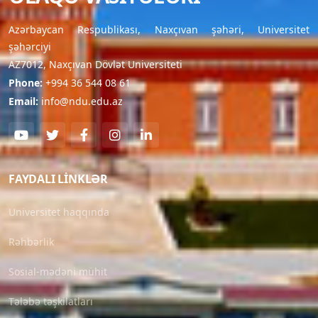
Azərbaycan Respublikası, Naxçıvan şəhəri, Universitet
şəhərciyi
AZ7012, Naxçıvan Dövlət Universiteti
Phone:
+994 36 544 08 61
Email:
info@ndu.edu.az
FAYDALI LINKLƏR
Universitet haqqında
Rəhbərlik
Sosial-mədəni mühit
Tələbə təşkilatları