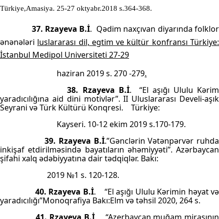
Türkiye,Amasiya. 25-27 oktyabr.2018 s.364-368.
37. Rzayeva B.İ
.
Qədim naxçıvan diyarında folklo
ənənələri
luslararası dil, egtim ve kültür konfransı Türkiye
İstanbul Medipol Universiteti 27-29
haziran 2019 s. 270 -279
.
38. Rzayeva B.İ
.
“El aşığı Ululu Kəri
yaradıcılığına aid dini motivlər”. II Uluslararası Develi-aşık
Seyrani və Türk Kültürü Konqresi.
Türkiye:
Kayseri. 10-12 ekim 2019 s.170-179.
39. Rzayeva B.İ
.”Gənclərin Vətənpərvər ruhd
inkişaf etdirilməsində bayatıların əhəmiyyəti”. Azərbaycan
şifahi xalq ədəbiyyatına dair tədqiqlər. Bakı:
2019 №1 s. 120-128.
40. Rzayeva B.İ
.
“El aşığı Ululu Kərimin həyat v
yaradıcılığı”Monoqrafiya Bakı:Elm və təhsil 2020, 264 s.
41. Rzayeva B.İ
.
“Azerbaycan muğam mirasını