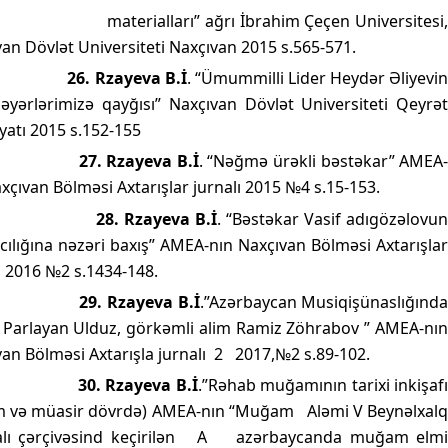
materialları” ağrı İbrahim Çeçen Universitesi
an Dövlət Universiteti Naxçıvan 2015 s.565-571.
26.
Rzayeva B.İ
. “Ümummilli Lider Heydər Əliyevi
dəyərlərimizə qayğısı” Naxçıvan Dövlət Universiteti Qeyrət
yatı 2015 s.152-155
27. Rzayeva B.İ
. “Nəğmə ürəkli bəstəkar” AMEA
xçıvan Bölməsi Axtarışlar jurnalı 2015 №4 s.15-153.
28.
Rzayeva B.İ
. “Bəstəkar Vasif adıgözəlovu
cılığına nəzəri baxış” AMEA-nın Naxçıvan Bölməsi Axtarışlar
ı 2016 №2 s.1434-148.
29. Rzayeva B.İ
.”Azərbaycan Musiqişünaslığınd
 Parlayan Ulduz, görkəmli alim Ramiz Zöhrabov ” AMEA-nın
an Bölməsi Axtarışla jurnalı
2
2017,№2 s.89-102.
30. Rzayeva B.İ
.”Rəhab muğamının tarixi inkişaf
m və müasir dövrdə) AMEA-nın “Muğam
Aləmi V Beynəlxal
alı çərçivəsind keçirilən
A
azərbaycanda muğam elm