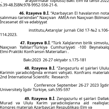
araşdırmalar toplusu) Bakı: Elm və təhsil 202
s.39-48.İSBN:978-9952-556-21-6.
46. Rzayeva B.İ
. “Azərbaycan El havalarının not
salınması tarixindən” Naxçıvan
AMEA-nın Naxçıvan Bölməs
İncəsənət dil və ədəbiyyat
institutu,Axtarışlar jurnalı Cild 17-№2 s.106
114.2023.
47. Rzayeva B.İ
. “Türk Xalqlarının birlik simvolu
Naxçıvan Yallıları”Türkiyə Cumhuriyyəti -100 Beynəlxalq
Elmi-Praktiki Konfransın Materialları .
Bakı:2023
26-27 oktyabr s.175-181
48. Rzayeva B.İ
. “Zəngəzurlu el şairləri Ulul
Kərimin yaradıcılığında erməni vəhşəti.
Konfrans materialı
2nd İnternational Scientific
Research
Conference September 26-27 2023 İgdi
Universitety İgdir Türkiye, səh.595-597
49. Rzayeva B.İ
.
Zəngəzurlu el şairləri Dəllə
Murad və Ululu Kərim yaradıcılıqlarına aid reallıqlar.
Konqres materialı
Azərbaycan Respublikası Elm və