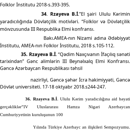
Folklor İnstitutu 2018-s.393-395.
34
.
Rzayeva B.İ
.”El şairi Ululu Kərimi
yaradıcılığında Dövlətçilik motivləri. “Folklor və Dövlətçilik
möıvzusunda III Respublika Elmi konfransı.
Bakı.AMEA-nın Nizami adına Ədəbiyyat
İnstitutu, AMEA-nın Folklor İnstitutu, 2018 s.105-112.
35. Rzayeva B.İ
. “Qədim Naxçıvanın İfaçılıq sənət
tarixindən” Gənc alimlərin III Beynəlxalq Elmi Konfransı.
Gəncə Azərbaycan Respublikası təhsil
nazirliyi, Gəncə şəhər İcra hakimiyyəti, Gənc
Dövlət universiteti. 17-18 oktyabr 2018.s244-247.
.
36.
Rzayeva B.İ
Ululu Kərim yaradıcılığına aid həyat
gerçəkliklər”IV Uluslararası Hamza Nigari Azerbaycan
Cumhuriyyetinin kuruluşunun 100
Yılında Türkiye Azerbayc an ilişkileri Sempozyumu.