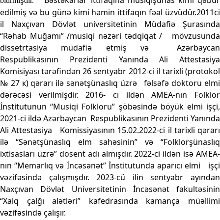
bitirmi
dir.
edilmiş və bu günə kimi həmin ittifaqın fəal üzvüdür.2011ci
il Naxçıvan Dövlət universitetinin Müdafiə Şurasında
“Rəhab Muğamı” /musiqi nəzəri tədqiqat / mövzusunda
dissetrtasiya müdafiə etmiş və
Azərbayca
Respublikasının Prezidenti Yanında Ali Attestasiya
Komisiyası tərəfindən 26 sentyabr 2012-ci il tarixli (protokol
№ 27 к) qərarı ilə sənətşünaslıq üzrə fəlsəfə doktoru elmi
dərəcəsi verilmişdir. 2016- cı ildən AMEA-nın Folklor
İnstitutunun “Musiqi Folkloru” şöbəsində böyük elmi işçi,
2021-ci ildə Azərbaycan
Respublikasının Prezidenti Yanında
Ali Attestasiya Komissiyasının 15.02.2022-ci il tarixli qərarı
ilə “Sənətşünaslıq elm sahəsinin” və “Folklorşünaslıq
ixtisasları üzrə” dosent adı almışdır. 2022-ci ildən isə AMEA-
nın “Memarlıq və İncəsənət” İnstitutunda aparıcı elmi işçi
vəzifəsində çalışmışdır. 2023-cü ilin sentyabr ayından
Naxçıvan Dövlət Universitetinin İncəsənət fakultəsinin
“Xalq çalğı alətləri” kafedrasında kamança müəllimi
vəzifəsində çalışır.