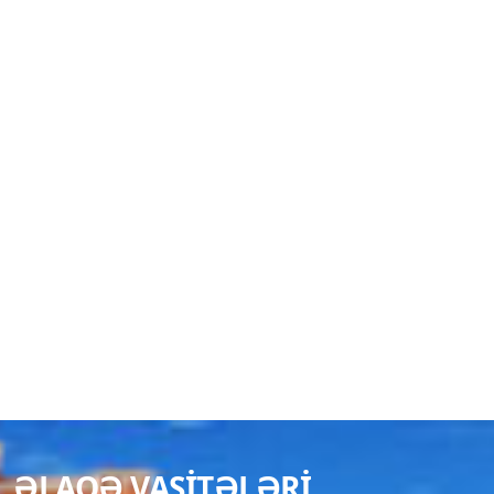
ƏLAQƏ VASITƏLƏRI