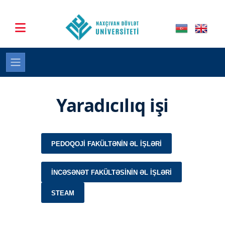
Yaradıcılıq işi
PEDOQOJI FAKÜLTƏNIN ƏL IŞLƏRI
İNCƏSƏNƏT FAKÜLTƏSININ ƏL IŞLƏRI
STEAM