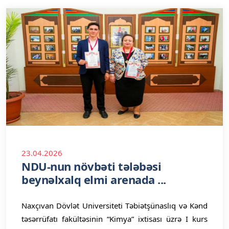
23.04.2026
NDU-nun növbəti tələbəsi
beynəlxalq elmi arenada ...
Naxçıvan Dövlət Universiteti Təbiətşünaslıq və Kənd
təsərrüfatı fakültəsinin “Kimya” ixtisası üzrə I kurs