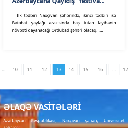
Azərbaycana Qayıdış” festiva...
İlk tədbiri Naxçıvan şəhərində, ikinci tədbiri isə
Batabat yaylağı ərazisində baş tutan layihənin
növbəti dayanacağı Ordubad şəhəri olacaq......
...
10
11
12
13
14
15
16
...
12
ƏLAQƏ VASITƏLƏRI
Azərbaycan Respublikası, Naxçıvan şəhəri, Universitet
şəhərciyi