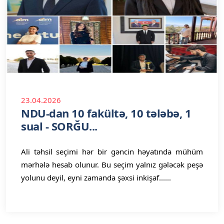
23.04.2026
NDU-dan 10 fakültə, 10 tələbə, 1
sual - SORĞU...
Ali təhsil seçimi hər bir gəncin həyatında mühüm
mərhələ hesab olunur. Bu seçim yalnız gələcək peşə
yolunu deyil, eyni zamanda şəxsi inkişaf......