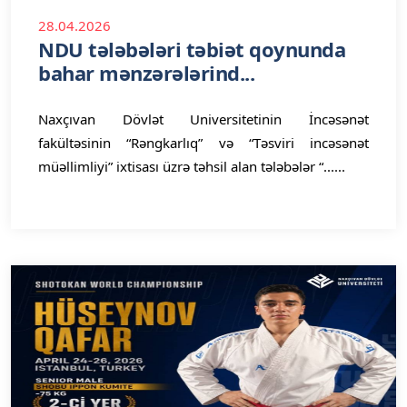
28.04.2026
NDU tələbələri təbiət qoynunda
bahar mənzərələrind...
Naxçıvan Dövlət Universitetinin İncəsənət
fakültəsinin “Rəngkarlıq” və “Təsviri incəsənət
müəllimliyi” ixtisası üzrə təhsil alan tələbələr “......