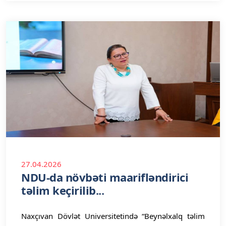
27.04.2026
NDU-da növbəti maarifləndirici
təlim keçirilib...
Naxçıvan Dövlət Universitetində “Beynəlxalq təlim