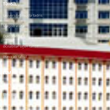
TƏHSIL
Universitetimizdə tədris
Magistratura
Doktorantura
Əcnəbilər üçün təhsil
Əlavə ali təhsil
ELM
“Elmi əsərlər” jurnalı
Elmi şura
Elmi konfranslar