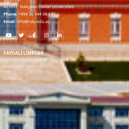
AZ7012, Naxçıvan Dövlət Universiteti
Phone:
+994 36 544 08 61
Email:
info@ndu.edu.az
FAYDALI LINKLƏR
Universitet haqqında
Rəhbərlik
Sosial-mədəni mühit
Tələbə təşkilatları
Bizimlə əlaqə