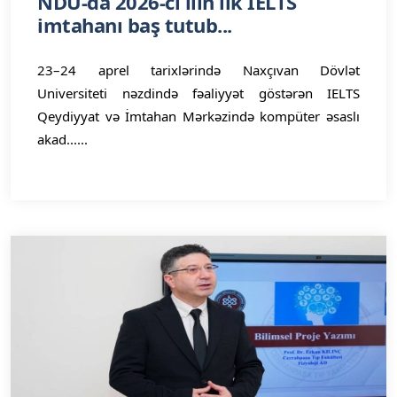
NDU-da 2026-cı ilin ilk IELTS
imtahanı baş tutub...
23–24 aprel tarixlərində Naxçıvan Dövlət
Universiteti nəzdində fəaliyyət göstərən IELTS
Qeydiyyat və İmtahan Mərkəzində kompüter əsaslı
akad......