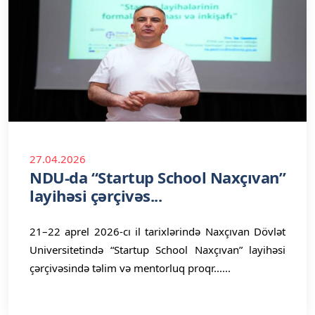
27.04.2026
NDU-da “Startup School Naxçıvan”
layihəsi çərçivəs...
21–22 aprel 2026-cı il tarixlərində Naxçıvan Dövlət
Universitetində “Startup School Naxçıvan” layihəsi
çərçivəsində təlim və mentorluq proqr......