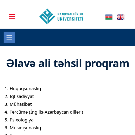
Əlavə ali təhsil proqram
Hüquqşünaslıq
İqtisadiyyat
Mühasibat
Tərcümə (İngilis-Azərbaycan dilləri)
Psixologiya
Musiqişünaslıq